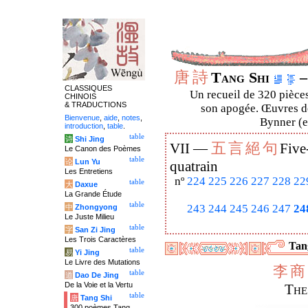
唐
詩
Tang Shi
–
CLASSIQUES
Un recueil de 320 pièces
CHINOIS
& TRADUCTIONS
son apogée. Œuvres de
Bienvenue
,
aide
,
notes
,
Bynner (en
introduction
,
table
.
table
诗
Shi Jing
五
言
絕
句
VII —
Five
Le Canon des Poèmes
table
论
Lun Yu
quatrain
Les Entretiens
nº
224
225
226
227
228
22
table
大
Daxue
La Grande Étude
table
243
244
245
246
247
24
中
Zhongyong
Le Juste Milieu
table
字
San Zi Jing
Les Trois Caractères
Tang
table
易
Yi Jing
Le Livre des Mutations
李
商
table
道
Dao De Jing
De la Voie et la Vertu
The
table
唐
Tang Shi
300 poèmes Tang