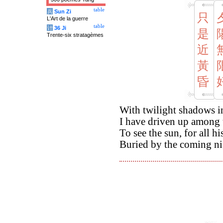
table
兵
Sun Zi
只
L'Art de la guerre
table
计
36 Ji
是
Trente-six stratagèmes
近
黃
昏
With twilight shadows i
I have driven up among
To see the sun, for all hi
Buried by the coming ni