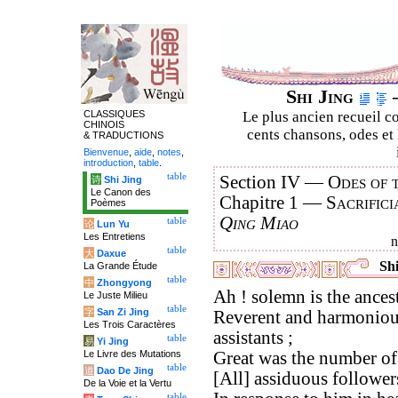
Shi Jing
–
CLASSIQUES
Le plus ancien recueil co
CHINOIS
cents chansons, odes et 
& TRADUCTIONS
Bienvenue
,
aide
,
notes
,
introduction
,
table
.
table
Section IV —
Odes of 
诗
Shi Jing
Le Canon des
Chapitre 1 —
Sacrifici
Poèmes
Qing Miao
table
论
Lun Yu
Les Entretiens
table
大
Daxue
Shi
La Grande Étude
table
中
Zhongyong
Ah ! solemn is the ancestr
Le Juste Milieu
table
字
San Zi Jing
Reverent and harmonious
Les Trois Caractères
assistants ;
table
易
Yi Jing
Le Livre des Mutations
Great was the number of 
table
道
Dao De Jing
[All] assiduous follower
De la Voie et la Vertu
table