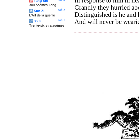
In response to him in he
唐
Tang Shi
300 poèmes Tang
Grandly they hurried abo
table
兵
Sun Zi
Distinguished is he and
L'Art de la guerre
table
And will never be wear
计
36 Ji
Trente-six stratagèmes