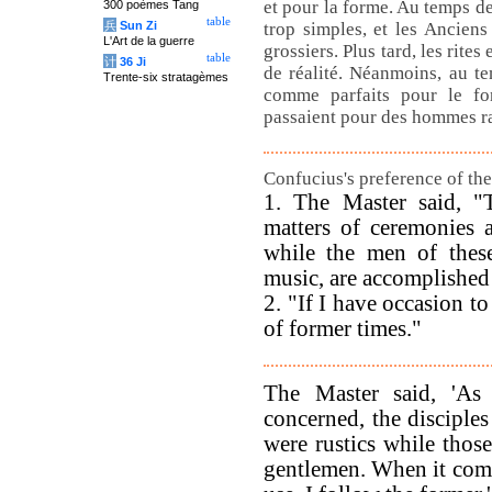
et pour la forme. Au temps d
300 poèmes Tang
table
兵
Sun Zi
trop simples, et les Ancie
L'Art de la guerre
grossiers. Plus tard, les rite
table
计
36 Ji
de réalité. Néanmoins, au te
Trente-six stratagèmes
comme parfaits pour le fo
passaient pour des hommes ra
Confucius's preference of the
1. The Master said, "
matters of ceremonies a
while the men of these
music, are accomplished
2. "If I have occasion t
of former times."
The Master said, 'As 
concerned, the disciple
were rustics while tho
gentlemen. When it comes