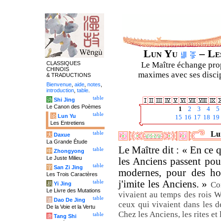
Lun Yu
– Les
CLASSIQUES
Le Maître échange prop
CHINOIS
maximes avec ses discipl
& TRADUCTIONS
Bienvenue
,
aide
,
notes
,
introduction
,
table
.
table
诗
Shi Jing
Le Canon des Poèmes
1
2
3
4
5
table
论
Lun Yu
15
16
17
18
19
Les Entretiens
Lun
table
大
Daxue
La Grande Étude
Le Maître dit : « En ce q
table
中
Zhongyong
Le Juste Milieu
les Anciens passent pou
table
字
San Zi Jing
modernes, pour des hom
Les Trois Caractères
j'imite les Anciens. »
table
Co
易
Yi Jing
Le Livre des Mutations
vivaient au temps des rois W
table
道
Dao De Jing
ceux qui vivaient dans les d
De la Voie et la Vertu
Chez les Anciens, les rites et
table
唐
Tang Shi