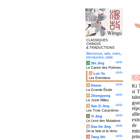
CLASSIQUES
CHINOIS
& TRADUCTIONS
Bienvenue
,
aide
,
notes
,
introduction
,
table
.
table
诗
Shi Jing
Le Canon des Poèmes
table
论
Lun Yu
Les Entretiens
table
Ki 
大
Daxue
La Grande Étude
si 
table
中
Zhongyong
tal
Le Juste Milieu
gra
table
字
San Zi Jing
rép
Les Trois Caractères
al
table
易
Yi Jing
ext
Le Livre des Mutations
de 
table
道
Dao De Jing
min
De la Voie et la Vertu
prin
table
唐
Tang Shi