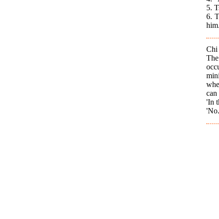
5. T
6. T
him
Chi 
The
occu
min
when
can 
'In 
'No.