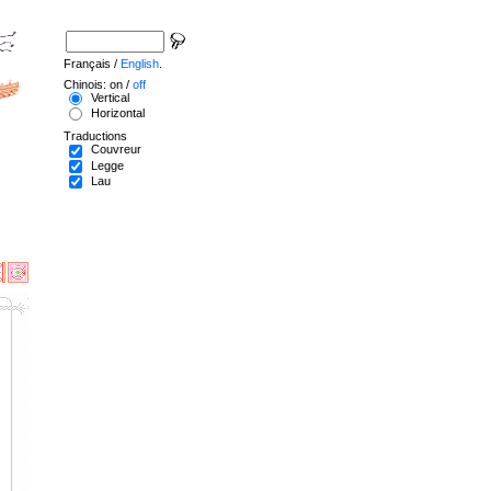
Français /
English
.
Chinois: on /
off
Vertical
Horizontal
Traductions
Couvreur
Legge
Lau