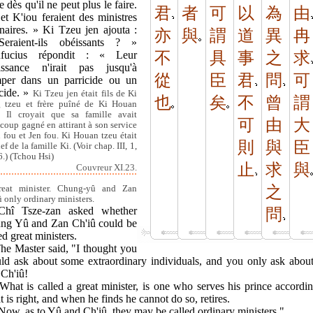
re dès qu'il ne peut plus le faire.
君
者
可
以
為
由
et K'iou feraient des ministres
inaires. » Ki Tzeu jen ajouta :
亦
與
謂
道
異
冉
eraient-ils obéissants ? »
fucius répondit : « Leur
不
具
事
之
求
issance n'irait pas jusqu'à
從
臣
君
問
可
mper dans un parricide ou un
icide. »
Ki Tzeu jen était fils de Ki
也
矣
不
曾
謂
g tzeu et frère puîné de Ki Houan
. Il croyait que sa famille avait
可
由
大
coup gagné en attirant à son service
 fou et Jen fou. Ki Houan tzeu était
則
與
臣
ef de la famille Ki. (Voir chap. III, 1,
6.) (Tchou Hsi)
止
求
與
Couvreur XI.23.
之
reat minister. Chung-yû and Zan
û only ordinary ministers.
Chî Tsze-zan asked whether
問
ng Yû and Zan Ch'iû could be
ed great ministers.
The Master said, "I thought you
ld ask about some extraordinary individuals, and you only ask abou
 Ch'iû!
What is called a great minister, is one who serves his prince accordi
 is right, and when he finds he cannot do so, retires.
Now, as to Yû and Ch'iû, they may be called ordinary ministers."