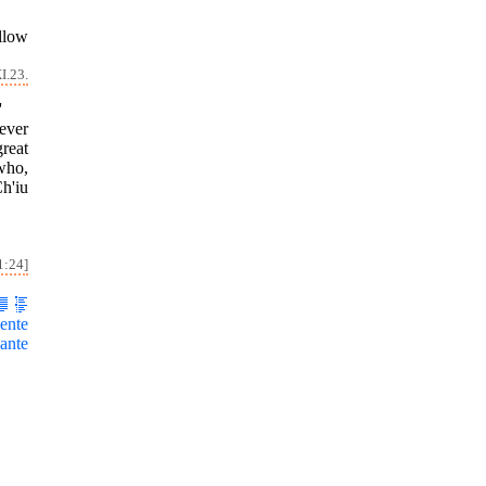
ollow
I.23.
'
ever
great
who,
Ch'iu
1:24]
ente
ante