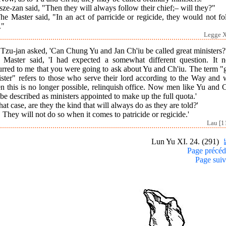
sze-zan said, "Then they will always follow their chief;– will they?"
he Master said, "In an act of parricide or regicide, they would not f
."
Legge X
Tzu-jan asked, 'Can Chung Yu and Jan Ch'iu be called great ministers?
 Master said, 'I had expected a somewhat different question. It n
rred to me that you were going to ask about Yu and Ch'iu. The term "
ister" refers to those who serve their lord according to the Way and 
 this is no longer possible, relinquish office. Now men like Yu and 
be described as ministers appointed to make up the full quota.'
that case, are they the kind that will always do as they are told?'
 They will not do so when it comes to patricide or regicide.'
Lau [1
Lun Yu XI. 24. (291)
Page précéd
Page suiv