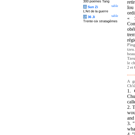
300 poèmes Tang
reti
table
Iou 
兵
Sun Zi
L'Art de la guerre
ord
table
计
36 Ji
« S
Trente-six stratagèmes
Con
obé
tre
rég
P'in
tzeu
beau
Tzeu
le ch
2 et 
A g
Ch'i
1. 
Chu
call
2. 
wou
and
3. "
what
4. "