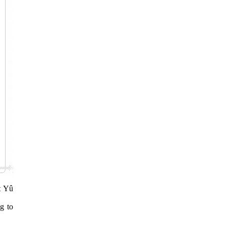
t Yû
ng to