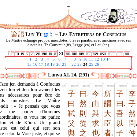
...
論
語
Lun Yu
– Les Entretiens de Confucius
Le Maître échange propos, anecdotes, brèves paraboles et maximes avec ses
disciples. Tr. Couvreur (fr), Legge (en) et Lau (en).
1
2
3
4
5
6
7
8
9
10
11
12
13
14
15
16
17
18
19
20
21
22
23
24
25
26
Lunyu XI. 24. (291)
Tzeu jen demanda à Confucius
Tzeu lou et Jen Iou avaient les
子
曰
今
所
子
李
ents nécessaires pour être de
nds ministres. Le Maître
曰
然
由
謂
曰
子
ondit : « Je pensais que vous
liez me parler d'hommes
弒
則
與
大
吾
然
raordinaires, et vous me parlez
父
從
求
臣
以
問
Iou et de K'iou. Un grand
istre est celui qui sert son
與
之
也
者
子
仲
ce selon la Voie juste, et qui se