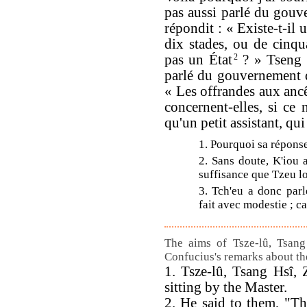
pas aussi parlé du gouv
répondit : « Existe-t-il 
dix stades, ou de cinqu
pas un État
2
? » Tseng S
parlé du gouvernement d
« Les offrandes aux ancê
concernent-elles, si ce n
qu'un petit assistant, qui
1. Pourquoi sa réponse 
2. Sans doute, K'iou 
suffisance que Tzeu l
3. Tch'eu a donc parl
fait avec modestie ; car
The aims of Tsze-lû, Tsan
Confucius's remarks about t
1. Tsze-lû, Tsang Hsî
sitting by the Master.
2. He said to them, "T