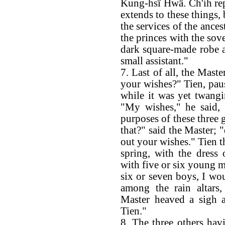
Kung-hsî Hwâ. Ch'ih repl
extends to these things,
the services of the ances
the princes with the sove
dark square-made robe an
small assistant."
7. Last of all, the Mast
your wishes?" Tien, paus
while it was yet twangi
"My wishes," he said, 
purposes of these three 
that?" said the Master; 
out your wishes." Tien th
spring, with the dress 
with five or six young 
six or seven boys, I wou
among the rain altars
Master heaved a sigh a
Tien."
8. The three others ha