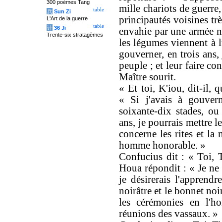
300 poèmes Tang
mille chariots de guerre
table
兵
Sun Zi
principautés voisines trè
L'Art de la guerre
table
计
36 Ji
envahie par une armée no
Trente-six stratagèmes
les légumes viennent à l
gouverner, en trois ans,
peuple ; et leur faire co
Maître sourit.
« Et toi, K'iou, dit-il, 
« Si j'avais à gouver
soixante-dix stades, ou
ans, je pourrais mettre l
concerne les rites et la
homme honorable. »
Confucius dit : « Toi, 
Houa répondit : « Je ne 
je désirerais l'apprendr
noirâtre et le bonnet noir
les cérémonies en l'ho
réunions des vassaux. »