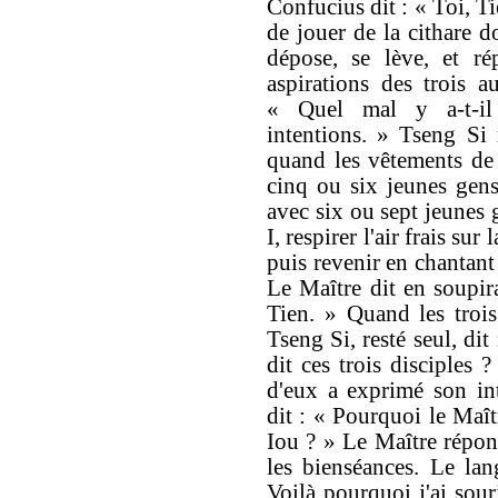
Confucius dit : « Toi, Ti
de jouer de la cithare d
dépose, se lève, et r
aspirations des trois a
« Quel mal y a-t-il
intentions. » Tseng Si 
quand les vêtements de 
cinq ou six jeunes gens
avec six ou sept jeunes 
I, respirer l'air frais sur
puis revenir en chantant 
Le Maître dit en soupir
Tien. » Quand les trois 
Tseng Si, resté seul, dit
dit ces trois disciples
d'eux a exprimé son int
dit : « Pourquoi le Maît
Iou ? » Le Maître répon
les bienséances. Le la
Voilà pourquoi j'ai souri