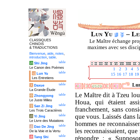
Lun Yu
– Les
CLASSIQUES
Le Maître échange prop
CHINOIS
maximes avec ses discipl
& TRADUCTIONS
Bienvenue
,
aide
,
notes
,
introduction
,
table
.
table
诗
Shi Jing
Le Canon des Poèmes
1
2
3
4
5
table
论
Lun Yu
15
16
17
18
19
Les Entretiens
Lun
table
大
Daxue
La Grande Étude
Le Maître dit à Tzeu lou
table
中
Zhongyong
Le Juste Milieu
Houa, qui étaient ass
table
字
San Zi Jing
franchement, sans consi
Les Trois Caractères
que vous. Laissés dans l
table
易
Yi Jing
Le Livre des Mutations
hommes ne reconnaissen
table
道
Dao De Jing
les reconnaissaient, que
De la Voie et la Vertu
table
répondre : « Supposon
唐
Tang Shi