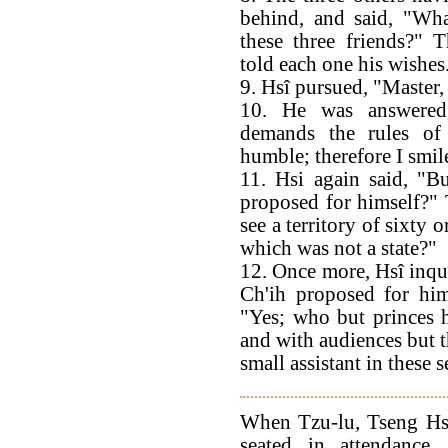
behind, and said, "Wh
these three friends?" 
told each one his wishes
9. Hsî pursued, "Master
10. He was answered
demands the rules of
humble; therefore I smil
11. Hsi again said, "B
proposed for himself?" 
see a territory of sixty o
which was not a state?"
12. Once more, Hsî inqui
Ch'ih proposed for him
"Yes; who but princes h
and with audiences but t
small assistant in these 
When Tzu-lu, Tseng Hs
seated in attendance,