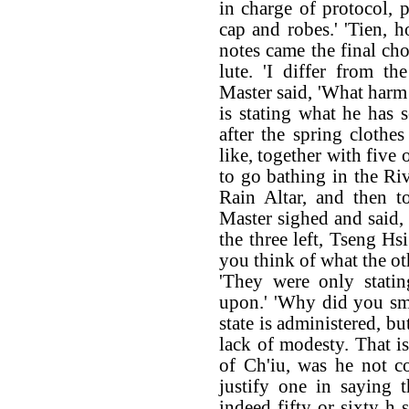
in charge of protocol, 
cap and robes.' 'Tien, 
notes came the final ch
lute. 'I differ from t
Master said, 'What harm 
is stating what he has s
after the spring cloth
like, together with five 
to go bathing in the Ri
Rain Altar, and then t
Master sighed and said, 
the three left, Tseng Hs
you think of what the oth
'They were only statin
upon.' 'Why did you smil
state is administered, b
lack of modesty. That is
of Ch'iu, was he not c
justify one in saying t
indeed fifty or sixty h