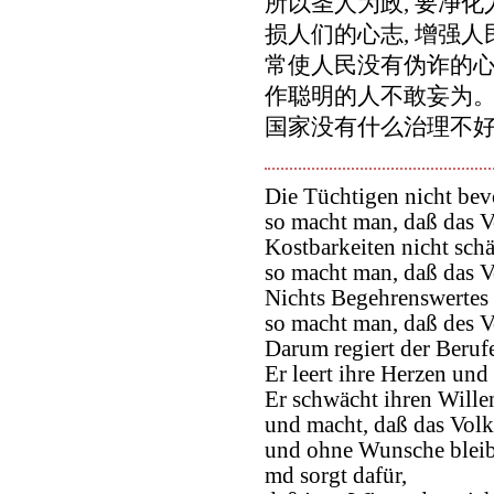
所以圣人为政, 要净化
损人们的心志, 增强
常使人民没有伪诈的心智
作聪明的人不敢妄为。
国家没有什么治理不
Die Tüchtigen nicht bev
so macht man, daß das Vo
Kostbarkeiten nicht schä
so macht man, daß das Vo
Nichts Begehrenswertes 
so macht man, daß des V
Darum regiert der Berufe
Er leert ihre Herzen und 
Er schwächt ihren Wille
und macht, daß das Vol
und ohne Wunsche bleib
md sorgt dafür,