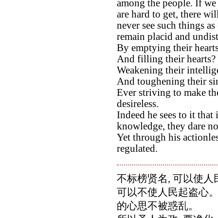
among the people. If we 
are hard to get, there wi
never see such things as e
remain placid and undist
By emptying their heart
And filling their hearts?
Weakening their intelli
And toughening their s
Ever striving to make t
desireless.
Indeed he sees to it that
knowledge, they dare not
Yet through his actionles
regulated.
不标榜贤名, 可以使
可以不使人民起盗心。
的心思不被惑乱。