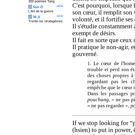
300 poèmes Tang
C'est pourquoi, lorsque 
table
兵
Sun Zi
son cœur, il remplit son v
L'Art de la guerre
table
计
36 Ji
volonté, et il fortifie ses 
Trente-six stratagèmes
Il s'étudie constamment 
exempt de désirs.
Il fait en sorte que ceux 
Il pratique le non-agir, et
gouverné.
1. Le cœur de l'homm
trouble et perd son ét
des choses propres à 
regardant pas les ch
empêche que le cœur n
Dans les passages pr
pouchang
, « ne pas p
« ne pas regarder »,
p
If we stop looking for “
(hsien) to put in power, 