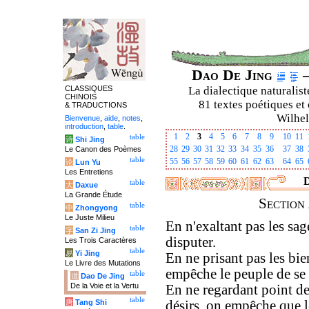
Dao De Jing
–
CLASSIQUES
La dialectique naturalist
CHINOIS
81 textes poétiques et 
& TRADUCTIONS
Wilhel
Bienvenue
,
aide
,
notes
,
introduction
,
table
.
1
2
3
4
5
6
7
8
9
10
11
table
诗
Shi Jing
28
29
30
31
32
33
34
35
36
37
38
Le Canon des Poèmes
table
55
56
57
58
59
60
61
62
63
64
65
论
Lun Yu
Les Entretiens
D
table
大
Daxue
La Grande Étude
Section
table
中
Zhongyong
Le Juste Milieu
En n'exaltant pas les sa
table
字
San Zi Jing
disputer.
Les Trois Caractères
table
易
Yi Jing
En ne prisant pas les bie
Le Livre des Mutations
empêche le peuple de se 
table
道
Dao De Jing
De la Voie et la Vertu
En ne regardant point de
table
唐
Tang Shi
désirs, on empêche que l