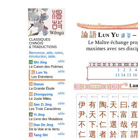
論
語
Lun Yu
– 
CLASSIQUES
Le Maître échange prop
CHINOIS
& TRADUCTIONS
maximes avec ses discipl
Bienvenue
,
aide
,
notes
,
introduction
,
table
.
table
诗
Shi Jing
Le Canon des Poèmes
1
2
3
4
table
论
Lun Yu
13
14
15
16
Les Entretiens
table
大
Daxue
Luny
La Grande Étude
table
中
Zhongyong
Le Juste Milieu
伊
有
陶
天
曰
者
table
字
San Zi Jing
Les Trois Caractères
尹
天
不
下
富
直
table
易
Yi Jing
Le Livre des Mutations
不
下
仁
選
哉
何
table
道
Dao De Jing
De la Voie et la Vertu
仁
選
者
於
言
謂
table
唐
Tang Shi