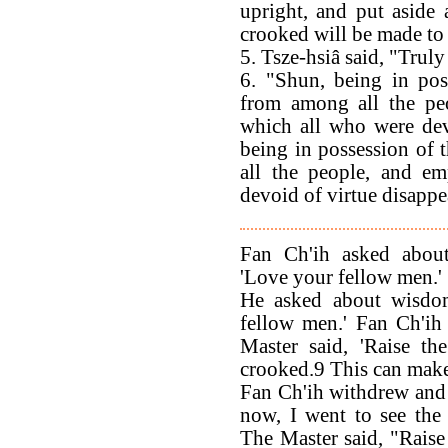
upright, and put aside 
crooked will be made to
5. Tsze-hsiâ said, "Truly
6. "Shun, being in pos
from among all the pe
which all who were dev
being in possession of
all the people, and e
devoid of virtue disappe
Fan Ch'ih asked about
'Love your fellow men.'
He asked about wisdo
fellow men.' Fan Ch'ih
Master said, 'Raise th
crooked.9 This can make 
Fan Ch'ih withdrew and w
now, I went to see the
The Master said, "Raise 