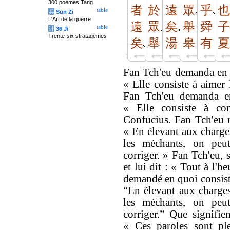
300 poèmes Tang
者
於
遠
眾
乎
也
table
兵
Sun Zi
L'Art de la guerre
遠
眾
矣
舉
舜
子
table
计
36 Ji
Trente-six stratagèmes
矣
舉
湯
皋
有
夏
Fan Tch'eu demanda en q
« Elle consiste à aimer
Fan Tch'eu demanda en
« Elle consiste à co
Confucius. Fan Tch'eu n
« En élevant aux charges
les méchants, on peu
corriger. » Fan Tch'eu, s
et lui dit : « Tout à l'heu
demandé en quoi consiste
“En élevant aux charges
les méchants, on peu
corriger.” Que signifie
« Ces paroles sont p