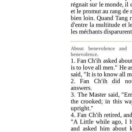
régnait sur le monde, il 
et le promut au rang de m
bien loin. Quand Tang ré
d'entre la multitude et 
les méchants disparurent
About benevolence and 
benevolence.
1. Fan Ch'ih asked about
is to love all men." He
said, "It is to know all 
2. Fan Ch'ih did not
answers.
3. The Master said, "Em
the crooked; in this w
upright."
4. Fan Ch'ih retired, an
"A Little while ago, I 
and asked him about k