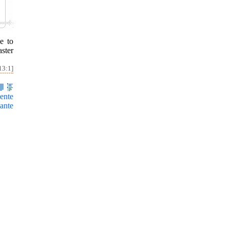
e to
ster
13:1]
ente
ante