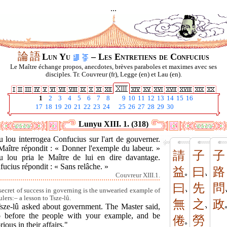
...
論
語
Lun Yu
– Les Entretiens de Confucius
Le Maître échange propos, anecdotes, brèves paraboles et maximes avec ses
disciples. Tr. Couvreur (fr), Legge (en) et Lau (en).
1
2
3
4
5
6
7
8
9
10
11
12
13
14
15
16
17
18
19
20
21
22
23
24
25
26
27
28
29
30
Lunyu XIII. 1. (318)
 lou interrogea Confucius sur l'art de gouverner.
Maître répondit : « Donner l'exemple du labeur. »
請
子
子
u lou pria le Maître de lui en dire davantage.
ucius répondit : « Sans relâche. »
益
曰
路
Couvreur XIII.1.
曰
先
問
secret of success in governing is the unwearied example of
ulers:– a lesson to Tsze-lû.
無
之
政
Tsze-lû asked about government. The Master said,
 before the people with your example, and be
倦
勞
rious in their affairs."