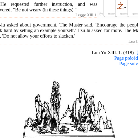
He requested further instruction, and was
之
ered, "Be not weary (in these things)."
Legge XIII.1.
-lu asked about government. The Master said, 'Encourage the peopl
k hard by setting an example yourself.' Tzu-lu asked for more. The Ma
, 'Do not allow your efforts to slacken.'
Lau [
Lun Yu XIII. 1. (318)
Page précéd
Page suiv