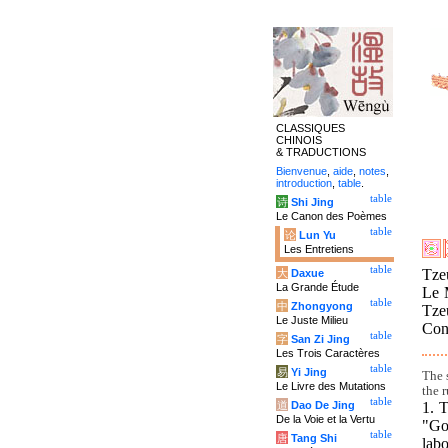
CLASSIQUES
CHINOIS
& TRADUCTIONS
Bienvenue
,
aide
,
notes
,
introduction
,
table
.
table
诗
Shi Jing
Le Canon des Poèmes
table
论
Lun Yu
Les Entretiens
table
Tzeu
大
Daxue
La Grande Étude
Le 
table
中
Zhongyong
Tze
Le Juste Milieu
Conf
table
字
San Zi Jing
Les Trois Caractères
table
易
Yi Jing
The 
Le Livre des Mutations
the r
table
1. 
道
Dao De Jing
De la Voie et la Vertu
"Go
table
唐
Tang Shi
labo