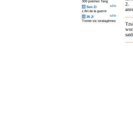
300 poèmes Tang
2. 
table
兵
Sun Zi
answ
L'Art de la guerre
table
计
36 Ji
Trente-six stratagèmes
Tzu
wor
said