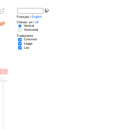
Français /
English
.
Chinois: on /
off
Vertical
Horizontal
Traductions
Couvreur
Legge
Lau