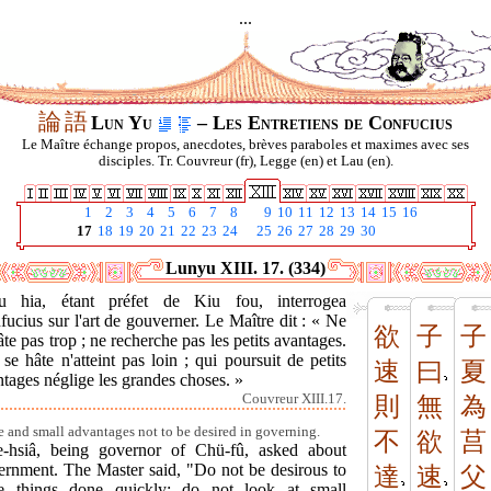
...
論
語
Lun Yu
– Les Entretiens de Confucius
Le Maître échange propos, anecdotes, brèves paraboles et maximes avec ses
disciples. Tr. Couvreur (fr), Legge (en) et Lau (en).
1
2
3
4
5
6
7
8
9
10
11
12
13
14
15
16
17
18
19
20
21
22
23
24
25
26
27
28
29
30
Lunyu XIII. 17. (334)
u hia, étant préfet de Kiu fou, interrogea
ucius sur l'art de gouverner. Le Maître dit : « Ne
欲
子
子
âte pas trop ; ne recherche pas les petits avantages.
se hâte n'atteint pas loin ; qui poursuit de petits
速
曰
夏
tages néglige les grandes choses. »
Couvreur XIII.17.
則
無
為
e and small advantages not to be desired in governing.
不
欲
莒
e-hsiâ, being governor of Chü-fû, asked about
ernment. The Master said, "Do not be desirous to
達
速
父
e things done quickly; do not look at small