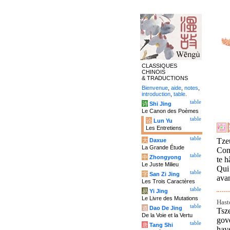
CLASSIQUES
CHINOIS
& TRADUCTIONS
Bienvenue
,
aide
,
notes
,
introduction
,
table
.
table
诗
Shi Jing
Le Canon des Poèmes
table
论
Lun Yu
Les Entretiens
table
Tze
大
Daxue
La Grande Étude
Conf
table
中
Zhongyong
te h
Le Juste Milieu
Qui 
table
字
San Zi Jing
avan
Les Trois Caractères
table
易
Yi Jing
Le Livre des Mutations
Hast
table
道
Dao De Jing
Tsz
De la Voie et la Vertu
gov
table
唐
Tang Shi
hav