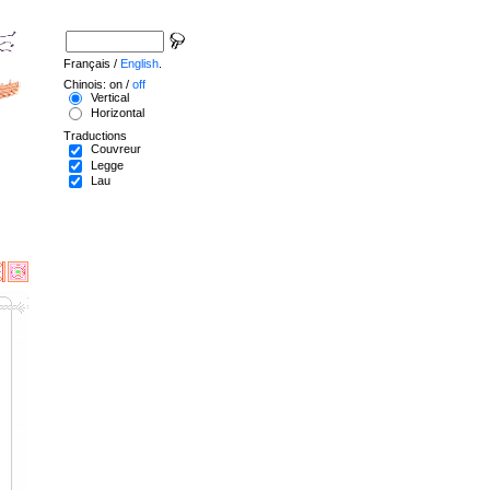
Français /
English
.
Chinois: on /
off
Vertical
Horizontal
Traductions
Couvreur
Legge
Lau