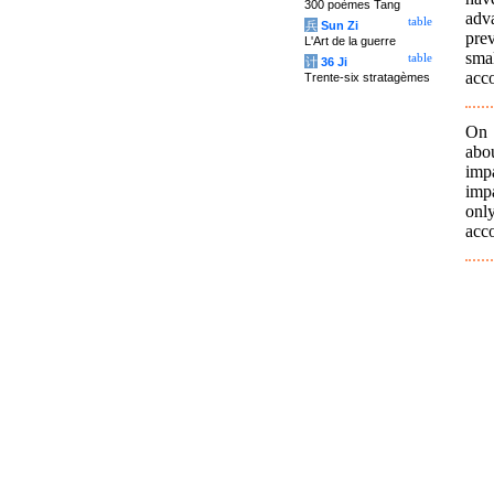
300 poèmes Tang
adv
table
兵
Sun Zi
pre
L'Art de la guerre
sma
table
计
36 Ji
acc
Trente-six stratagèmes
On 
abo
imp
imp
onl
acc