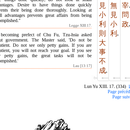
見
無
宰
antages. Desire to have things done quickly
vents their being done thoroughly. Looking at
小
見
問
ll advantages prevents great affairs from being
omplished."
利
小
政
Legge XIII.17.
則
利
becoming prefect of Chu Fu, Tzu-hsia asked
ut government. The Master said, 'Do not be
大
atient. Do not see only petty gains. If you are
atient, you will not reach your goal. If you see
事
y petty gains, the great tasks will not be
不
ompished.'
Lau [13:17]
成
Lun Yu XIII. 17. (334)
Page précéd
Page suiv