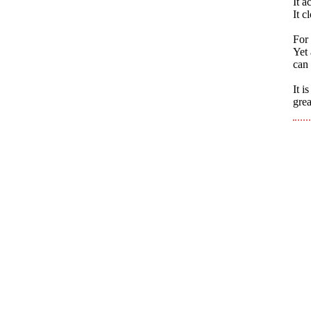
It a
It c
For 
Yet 
can 
It i
grea