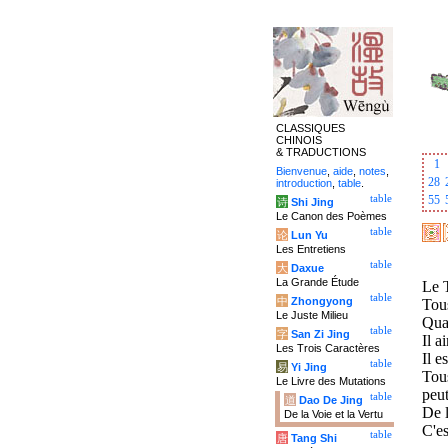
CLASSIQUES
CHINOIS
& TRADUCTIONS
1
Bienvenue
,
aide
,
notes
,
28
introduction
,
table
.
table
55
诗
Shi Jing
Le Canon des Poèmes
table
论
Lun Yu
Les Entretiens
table
大
Daxue
La Grande Étude
Le T
table
中
Zhongyong
Tous
Le Juste Milieu
Quan
table
字
San Zi Jing
Il a
Les Trois Caractères
Il e
table
易
Yi Jing
Tous
Le Livre des Mutations
peut
table
道
Dao De Jing
De l
De la Voie et la Vertu
C'es
table
唐
Tang Shi