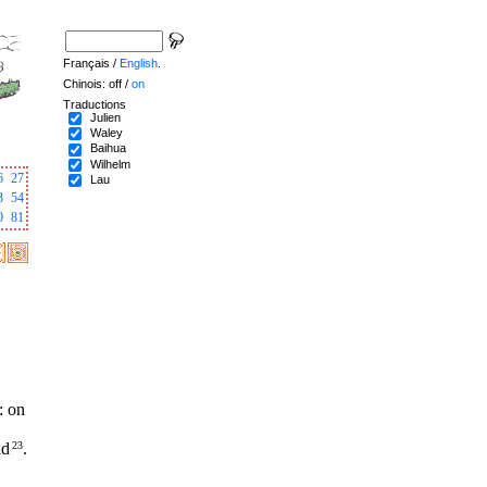
Français /
English
.
Chinois: off /
on
Traductions
Julien
Waley
Baihua
Wilhelm
6
27
Lau
3
54
0
81
: on
nd
23
.