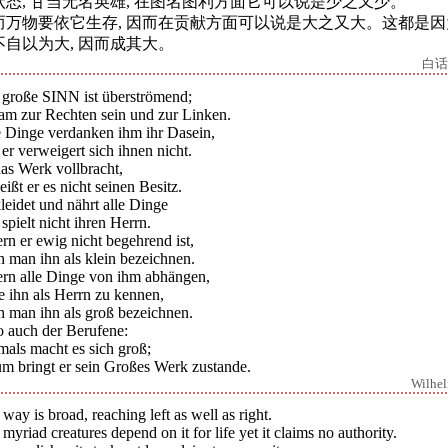
状态, 甘当无名英雄, 在图名图利方面它可以说是少之又少。
而万物要依它生存, 因而在贡献方面可以说是大之又大。这都是因
不自以为大, 因而成其大。
白话
 große SINN ist überströmend;
kam zur Rechten sein und zur Linken.
e Dinge verdanken ihm ihr Dasein,
er verweigert sich ihnen nicht.
das Werk vollbracht,
eißt er es nicht seinen Besitz.
leidet und nährt alle Dinge
spielt nicht ihren Herrn.
rn er ewig nicht begehrend ist,
 man ihn als klein bezeichnen.
ern alle Dinge von ihm abhängen,
e ihn als Herrn zu kennen,
n man ihn als groß bezeichnen.
o auch der Berufene:
mals macht es sich groß;
um bringt er sein Großes Werk zustande.
Wilhe
way is broad, reaching left as well as right.
myriad creatures depend on it for life yet it claims no authority.