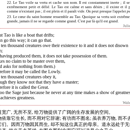
22. Le Tao voile sa vertu et cache son nom. Il est constamment inerte ; il s
extrêmement petit et délié. Le Tao est calme et sans désirs ; il existe et il p
comme n'existant pas ; il est plein et il paraît vide. On peut presque l'appeler
pe
23. Le cœur du saint homme ressemble au Tao. Quoique sa vertu soit extrêm
grande, jamais il ne se regarde comme grand. C'est par là qu'il est grand.
Juli
t Tao is like a boat that drifts;
an go this way; it can go that.
ten thousand creatures owe their existence to it and it does not disown
m;
having produced them, it does not take possession of them.
es no claim to be master over them,
d asks for nothing from them.)
efore it may be called the Lowly.
ten thousand creatures obey it,
ugh they know not that they have a master;
efore it is called the Great.
oo the Sage just because he never at any time makes a show of greatnes
 achieves greatness.
Wal
道宽广, 无所不至, 给万物提供了广阔的生存发展的空间。
物依靠它生长, 而不用对它辞谢; 有功而不图名; 虽衣养万物, 而不
它们。因而万物因其而生, 却不知这位真正的母亲。道永远处于无