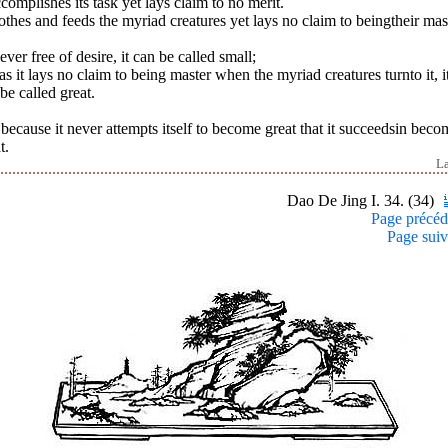
ccomplishes its task yet lays claim to no merit.
lothes and feeds the myriad creatures yet lays no claim to beingtheir mas
ever free of desire, it can be called small;
as it lays no claim to being master when the myriad creatures turnto it, i
be called great.
s because it never attempts itself to become great that it succeedsin bec
t.
L
Dao De Jing I. 34. (34)
Page précéd
Page suiv