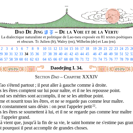
...
Dao De Jing
– De la Voie et de la Vertu
La dialectique naturaliste et politique de Lao-tseu exposée en 81 textes poétiques
et obscurs. Tr. Julien (fr), Waley (en), Wilhelm (de) et Lau (en).
2
3
4
5
6
7
8
9
10
11
12
13
14
15
16
17
18
19
20
21
22
23
24
25
2
29
30
31
32
33
34
35
36
37
38
39
40
41
42
43
44
45
46
47
48
49
50
51
52
5
56
57
58
59
60
61
62
63
64
65
66
67
68
69
70
71
72
73
74
75
76
77
78
79
8
Daodejing I. 34.
Section
Dao
– Chapitre XXXIV
ao s'étend partout ; il peut aller à gauche comme à droite.
 les êtres comptent sur lui pour naître, et il ne les repousse point.
d ses mérites sont accomplis, il ne se les attribue point.
ime et nourrit tous les êtres, et ne se regarde pas comme leur maître.
st constamment sans désirs : on peut l'appeler petit
22
.
 les êtres se soumettent à lui, et il ne se regarde pas comme leur maître 
 l'appeler grand.
à vient que, jusqu'à la fin de sa vie, le saint homme ne s'estime pas gra
t pourquoi il peut accomplir de grandes choses.