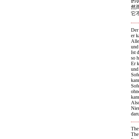
的
然
它
Der
er 
All
und 
Ist 
so h
Er k
und 
Sofe
kann
Sof
ohn
kan
Als
Nie
dar
The 
The 