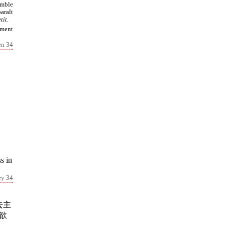
emble
araît
tit
.
ement
en 34
s in
ey 34
去主
欲