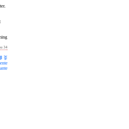
ter.
t
oming
au 34
ente
ante