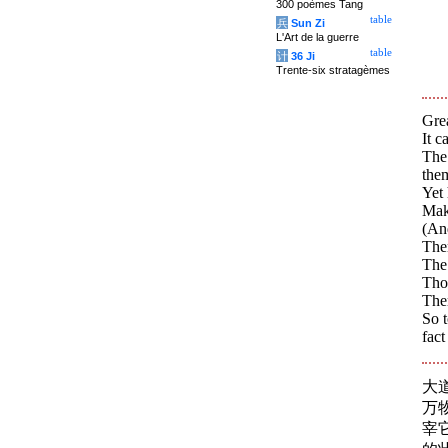
300 poèmes Tang
table
兵
Sun Zi
L'Art de la guerre
table
计
36 Ji
Trente-six stratagèmes
Grea
It c
The 
the
Yet 
Mak
(An
Ther
The 
Tho
Ther
So t
fact
大
万
宰