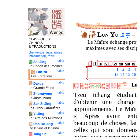
論
語
Lun Yu
– 
CLASSIQUES
Le Maître échange prop
CHINOIS
& TRADUCTIONS
maximes avec ses discipl
Bienvenue
,
aide
,
notes
,
introduction
,
table
.
table
诗
Shi Jing
Le Canon des Poèmes
1
2
3
4
table
论
Lun Yu
13
14
15
16
Les Entretiens
table
大
Daxue
Lu
La Grande Étude
table
Tzeu tchang étudia
中
Zhongyong
Le Juste Milieu
d'obtenir une charg
table
字
San Zi Jing
appointements. Le Maîtr
Les Trois Caractères
table
易
Yi Jing
« Après avoir ent
Le Livre des Mutations
beaucoup de choses, lai
table
道
Dao De Jing
De la Voie et la Vertu
celles qui sont douteus
table
唐
Tang Shi