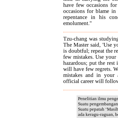
have few occasions for
occasions for blame in
repentance in his co
emolument."
Tzu-chang was studying 
The Master said, 'Use y
is doubtful; repeat the 
few mistakes. Use your 
hazardous; put the rest 
will have few regrets.
mistakes and in your 
official career will follo
Penelitian ilmu peng
Suatu pengembangan b
Suatu pepatah ‘Masi
ada keragu-raguan, b