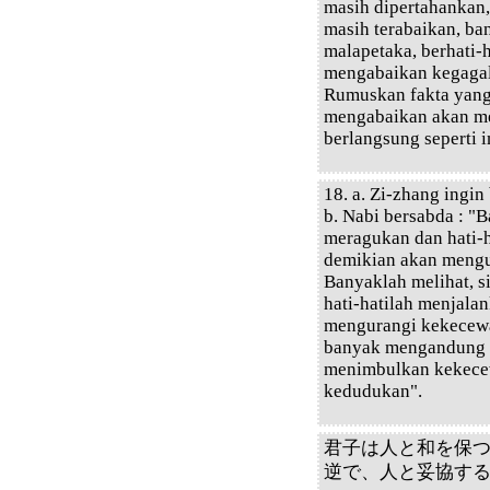
masih dipertahankan,
masih terabaikan, ba
malapetaka, berhati-
mengabaikan kegagal
Rumuskan fakta yang 
mengabaikan akan me
berlangsung seperti 
18. a. Zi-zhang ingi
b. Nabi bersabda : "
meragukan dan hati-h
demikian akan mengu
Banyaklah melihat, 
hati-hatilah menjala
mengurangi kekecewa
banyak mengandung k
menimbulkan kekecewa
kedudukan".
君子は人と和を保
逆で、人と妥協す