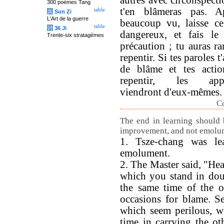
autres avec circonspecti
300 poèmes Tang
t'en blâmeras pas. A
table
兵
Sun Zi
L'Art de la guerre
beaucoup vu, laisse ce
table
计
36 Ji
dangereux, et fais le 
Trente-six stratagèmes
précaution ; tu auras ra
repentir. Si tes paroles t
de blâme et tes acti
repentir, les appo
viendront d'eux-mêmes.
Co
The end in learning should
improvement, and not emolu
1. Tsze-chang was le
emolument.
2. The Master said, "Hea
which you stand in dou
the same time of the o
occasions for blame. S
which seem perilous, w
time in carrying the ot