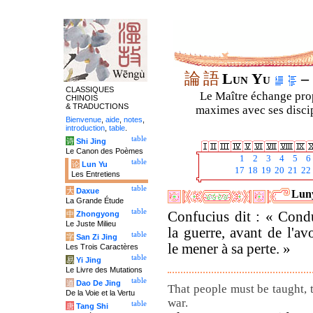
論
語
Lun Yu
– 
CLASSIQUES
Le Maître échange prop
CHINOIS
& TRADUCTIONS
maximes avec ses discipl
Bienvenue
,
aide
,
notes
,
introduction
,
table
.
table
诗
Shi Jing
Le Canon des Poèmes
1
2
3
4
5
6
table
论
Lun Yu
17
18
19
20
21
22
Les Entretiens
table
大
Daxue
Luny
La Grande Étude
table
Confucius dit : « Condu
中
Zhongyong
Le Juste Milieu
la guerre, avant de l'avoi
table
字
San Zi Jing
le mener à sa perte. »
Les Trois Caractères
table
易
Yi Jing
Le Livre des Mutations
table
道
Dao De Jing
That people must be taught, 
De la Voie et la Vertu
war.
table
唐
Tang Shi