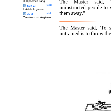
The Master said, 
300 poèmes Tang
table
兵
Sun Zi
uninstructed people to 
L'Art de la guerre
them away."
table
计
36 Ji
Trente-six stratagèmes
The Master said, 'To
untrained is to throw th