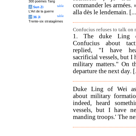
300 poèmes Tang
commander les armées. »
table
兵
Sun Zi
alla dès le lendemain. [...
L'Art de la guerre
table
计
36 Ji
Trente-six stratagèmes
Confucius refuses to talk on mi
1. The duke Ling 
Confucius about tact
replied, "I have he
sacrificial vessels, but I
military matters." On t
departure the next day. [.
Duke Ling of Wei as
about military formati
indeed, heard somethi
vessels, but I have n
manding troops.' The ne