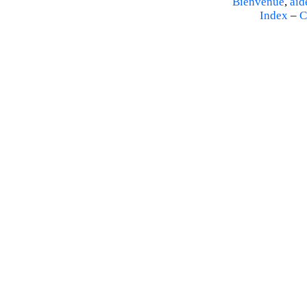
Bienvenue
,
aid
Index
–
C