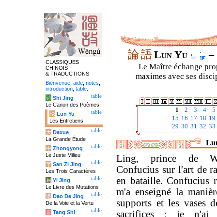
論
語
Lun Yu
– 
CLASSIQUES
Le Maître échange prop
CHINOIS
& TRADUCTIONS
maximes avec ses discipl
Bienvenue
,
aide
,
notes
,
introduction
,
table
.
table
诗
Shi Jing
Le Canon des Poèmes
1
2
3
4
5
table
论
Lun Yu
15
16
17
18
19
Les Entretiens
29
30
31
32
33
table
大
Daxue
La Grande Étude
Lun
table
中
Zhongyong
Le Juste Milieu
Ling, prince de We
table
字
San Zi Jing
Confucius sur l'art de r
Les Trois Caractères
en bataille. Confucius 
table
易
Yi Jing
Le Livre des Mutations
m'a enseigné la manièr
table
道
Dao De Jing
supports et les vases d
De la Voie et la Vertu
table
sacrifices ; je n'ai
唐
Tang Shi