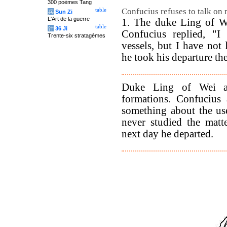
300 poèmes Tang
Confucius refuses to talk on mi
table
兵
Sun Zi
L'Art de la guerre
1. The duke Ling of We
table
计
36 Ji
Confucius replied, "I 
Trente-six stratagèmes
vessels, but I have not 
he took his departure the 
Duke Ling of Wei as
formations. Confucius 
something about the use 
never studied the matt
next day he departed.