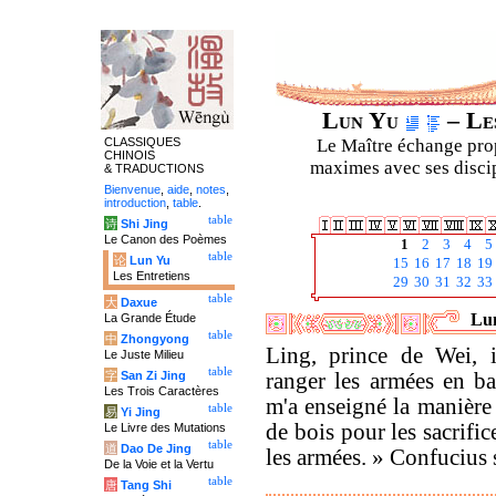
Lun Yu
– Les
CLASSIQUES
Le Maître échange prop
CHINOIS
maximes avec ses discipl
& TRADUCTIONS
Bienvenue
,
aide
,
notes
,
introduction
,
table
.
table
诗
Shi Jing
Le Canon des Poèmes
1
2
3
4
5
table
论
Lun Yu
15
16
17
18
19
Les Entretiens
29
30
31
32
33
table
大
Daxue
Lun
La Grande Étude
table
中
Zhongyong
Ling, prince de Wei, i
Le Juste Milieu
table
字
San Zi Jing
ranger les armées en ba
Les Trois Caractères
m'a enseigné la manière 
table
易
Yi Jing
de bois pour les sacrifi
Le Livre des Mutations
table
道
Dao De Jing
les armées. » Confucius s
De la Voie et la Vertu
table
唐
Tang Shi