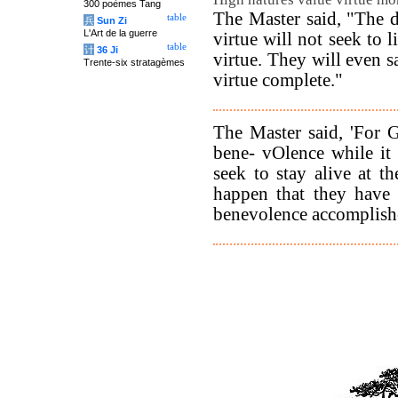
300 poèmes Tang
The Master said, "The 
table
兵
Sun Zi
L'Art de la guerre
virtue will not seek to l
table
计
36 Ji
virtue. They will even sa
Trente-six stratagèmes
virtue complete."
The Master said, 'For 
bene- vOlence while it 
seek to stay alive at t
happen that they have 
benevolence accomplish