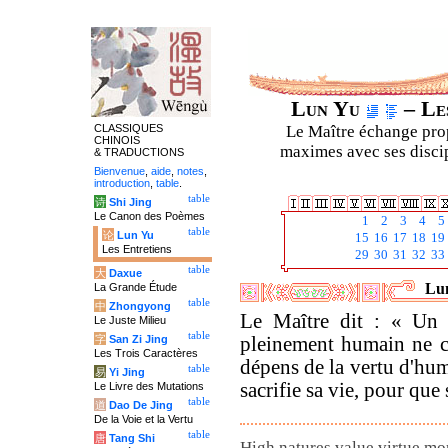
Lun Yu
– Les
CLASSIQUES
Le Maître échange prop
CHINOIS
maximes avec ses discipl
& TRADUCTIONS
Bienvenue
,
aide
,
notes
,
introduction
,
table
.
table
诗
Shi Jing
Le Canon des Poèmes
1
2
3
4
5
table
论
Lun Yu
15
16
17
18
19
Les Entretiens
29
30
31
32
33
table
大
Daxue
Lun
La Grande Étude
table
中
Zhongyong
Le Maître dit : « Un
Le Juste Milieu
table
字
San Zi Jing
pleinement humain ne c
Les Trois Caractères
dépens de la vertu d'huma
table
易
Yi Jing
sacrifie sa vie, pour que
Le Livre des Mutations
table
道
Dao De Jing
De la Voie et la Vertu
table
唐
Tang Shi
High natures value virtue mor