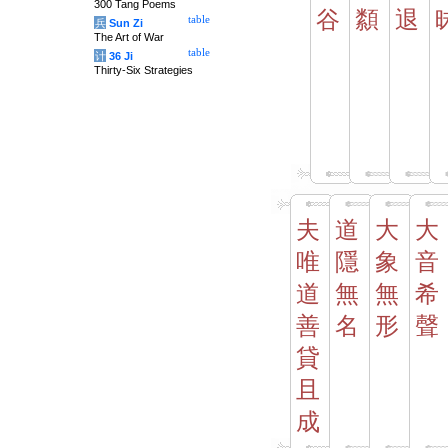
300 Tang Poems
谷
纇
退
table
兵
Sun Zi
The Art of War
table
计
36 Ji
Thirty-Six Strategies
夫
道
大
大
唯
隱
象
音
道
無
無
希
善
名
形
聲
貸
且
成