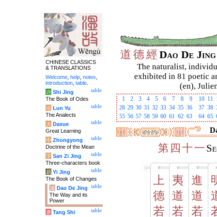
道
德
經
Dao De Jin
CHINESE CLASSICS
The naturalist, individu
& TRANSLATIONS
exhibited in 81 poetic a
Welcome
,
help
,
notes
,
introduction
,
table
.
(en), Julie
table
诗
Shi Jing
1
2
3
4
5
6
7
8
9
10
11
The Book of Odes
table
28
29
30
31
32
33
34
35
36
37
38
论
Lun Yu
The Analects
55
56
57
58
59
60
61
62
63
64
65
table
大
Daxue
Da
Great Learning
table
中
Zhongyong
第
四
十
一
Se
Doctrine of the Mean
table
字
San Zi Jing
Three-characters book
table
易
Yi Jing
上
夷
進
The Book of Changes
table
道
Dao De Jing
德
道
道
The Way and its
Power
若
若
若
table
唐
Tang Shi