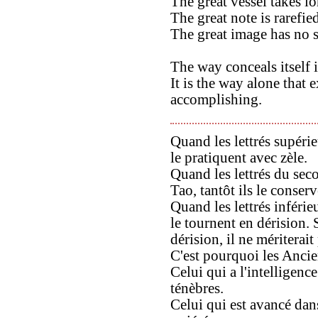
The great vessel takes l
The great note is rarefie
The great image has no 
The way conceals itself 
It is the way alone that 
accomplishing.
Quand les lettrés supérie
le pratiquent avec zèle.
Quand les lettrés du sec
Tao, tantôt ils le conserv
Quand les lettrés inférie
le tournent en dérision. S
dérision, il ne mériterai
C'est pourquoi les Ancie
Celui qui a l'intelligen
ténèbres.
Celui qui est avancé da