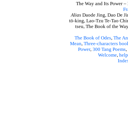
The Way and Its Power – D
Fr
Alias
Daode Jing, Dao De Jin
tö-king, Lao-Tzu Te-Tao Ching
tseu, The Book of the Way 
The Book of Odes
,
The An
Mean
,
Three-characters boo
Power
,
300 Tang Poems
,
Welcome
,
help
Inde