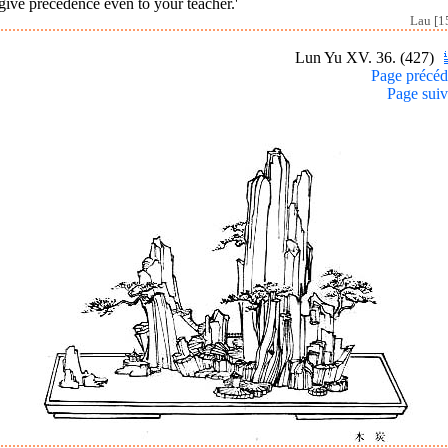
give precedence even to your teacher.'
Lau [1
Lun Yu XV. 36. (427)
Page précéd
Page suiv