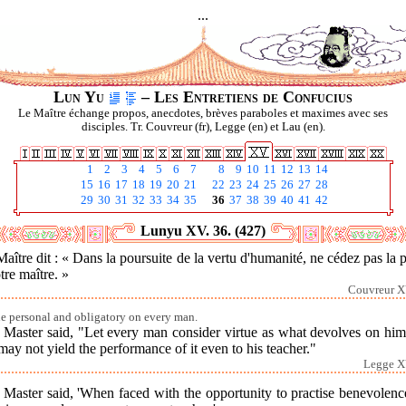
...
Lun Yu
– Les Entretiens de Confucius
Le Maître échange propos, anecdotes, brèves paraboles et maximes avec ses
disciples. Tr. Couvreur (fr), Legge (en) et Lau (en).
1
2
3
4
5
6
7
8
9
10
11
12
13
14
15
16
17
18
19
20
21
22
23
24
25
26
27
28
29
30
31
32
33
34
35
36
37
38
39
40
41
42
Lunyu XV. 36. (427)
aître dit : « Dans la poursuite de la vertu d'humanité, ne cédez pas la 
tre maître. »
Couvreur X
ue personal and obligatory on every man.
 Master said, "Let every man consider virtue as what devolves on hims
ay not yield the performance of it even to his teacher."
Legge X
 Master said, 'When faced with the opportunity to practise benevolenc