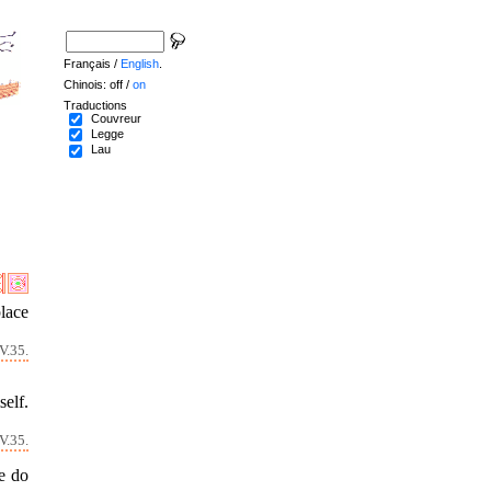
Français /
English
.
Chinois: off /
on
Traductions
Couvreur
Legge
Lau
place
V.35.
elf.
V.35.
e do