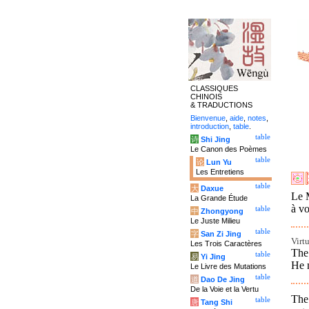
CLASSIQUES
CHINOIS
& TRADUCTIONS
Bienvenue
,
aide
,
notes
,
introduction
,
table
.
table
诗
Shi Jing
Le Canon des Poèmes
table
论
Lun Yu
Les Entretiens
table
大
Daxue
Le M
La Grande Étude
à vo
table
中
Zhongyong
Le Juste Milieu
table
字
San Zi Jing
Virt
Les Trois Caractères
The
table
易
Yi Jing
He m
Le Livre des Mutations
table
道
Dao De Jing
De la Voie et la Vertu
The
table
唐
Tang Shi