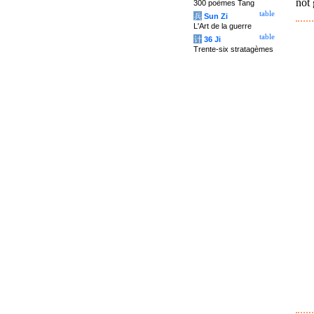
not 
300 poèmes Tang
table
兵
Sun Zi
L'Art de la guerre
table
计
36 Ji
Trente-six stratagèmes