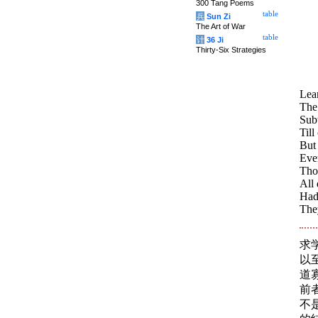
300 Tang Poems
table
兵
Sun Zi
The Art of War
table
计
36 Ji
Thirty-Six Strategies
Lear
The 
Subt
Till
But 
Ever
Tho
All 
Had 
The
求
以至
道
前者
不