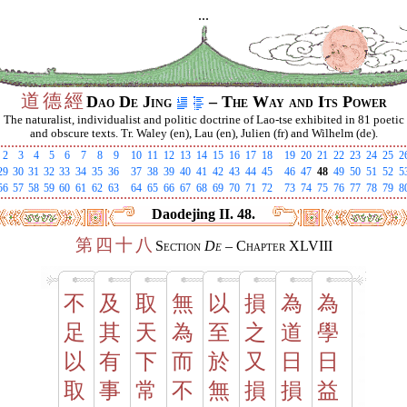
...
道
德
經
Dao De Jing
– The Way and Its Power
The naturalist, individualist and politic doctrine of Lao-tse exhibited in 81 poetic
and obscure texts. Tr. Waley (en), Lau (en), Julien (fr) and Wilhelm (de).
2
3
4
5
6
7
8
9
10
11
12
13
14
15
16
17
18
19
20
21
22
23
24
25
2
29
30
31
32
33
34
35
36
37
38
39
40
41
42
43
44
45
46
47
48
49
50
51
52
5
56
57
58
59
60
61
62
63
64
65
66
67
68
69
70
71
72
73
74
75
76
77
78
79
8
Daodejing II. 48.
第
四
十
八
Section
De
– Chapter XLVIII
不
及
取
無
以
損
為
為
足
其
天
為
至
之
道
學
以
有
下
而
於
又
日
日
取
事
常
不
無
損
損
益