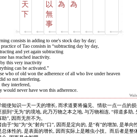
天
以
為
為
下
無
事
ning consists in adding to one's stock day by day;
practice of Tao consists in “subtracting day by day,
racting and yet again subtracting
 one has reached inactivity.
by this very inactivity
ything can be activated.”
se who of old won the adherence of all who live under heaven
did so not interfering.
they interfered,
y would never have won this adherence.
Wal
学能使知识一天一天的增长, 而求道要将偏见、情欲一点一点的损
损到“无为”的境地, 此乃万物之本之地, 与万物相连, “得道多助, 
寡助”, 因而无所不为。
由于“知”为“矢”射向“口”, 因而是定向的, 是“有”的增加, 是单向
是总体性的, 是表面的增长, 因而实际上是雕虫小技。而后者是整