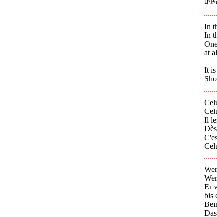
的
In t
In t
One 
at a
It i
Shou
Celu
Celu
Il l
Dès 
C'es
Celu
Wer 
Wer
Er 
bis
Bei
Das