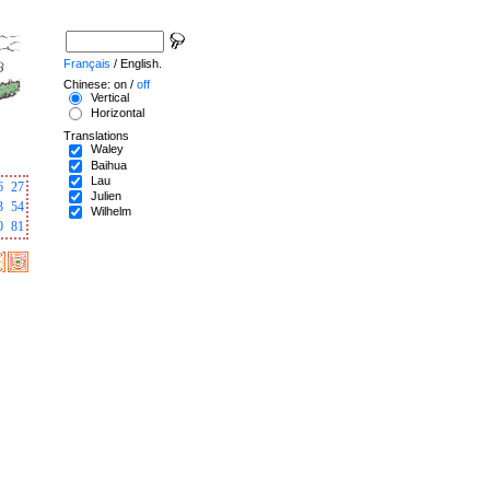
Français
/ English.
Chinese: on /
off
Vertical
Horizontal
Translations
Waley
Baihua
Lau
6
27
Julien
3
54
Wilhelm
0
81