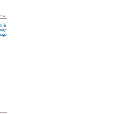
lm 48
page
page