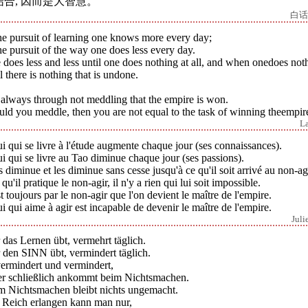
结合, 因而是大智慧。
白话
he pursuit of learning one knows more every day;
he pursuit of the way one does less every day.
does less and less until one does nothing at all, and when onedoes not
ll there is nothing that is undone.
s always through not meddling that the empire is won.
ld you meddle, then you are not equal to the task of winning theempir
L
i qui se livre à l'étude augmente chaque jour (ses connaissances).
i qui se livre au Tao diminue chaque jour (ses passions).
es diminue et les diminue sans cesse jusqu'à ce qu'il soit arrivé au non-ag
qu'il pratique le non-agir, il n'y a rien qui lui soit impossible.
t toujours par le non-agir que l'on devient le maître de l'empire.
i qui aime à agir est incapable de devenir le maître de l'empire.
Juli
das Lernen übt, vermehrt täglich.
 den SINN übt, vermindert täglich.
vermindert und vermindert,
 er schließlich ankommt beim Nichtsmachen.
m Nichtsmachen bleibt nichts ungemacht.
 Reich erlangen kann man nur,