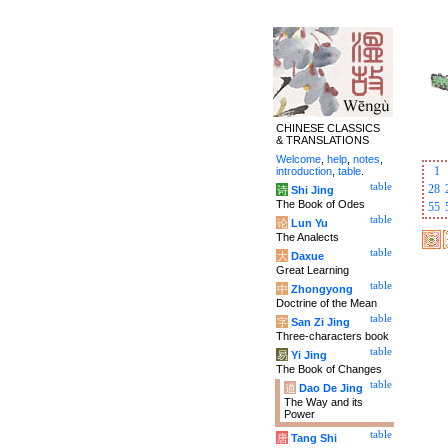
CHINESE CLASSICS
& TRANSLATIONS
Welcome
,
help
,
notes
,
1
introduction
,
table
.
table
28
诗
Shi Jing
The Book of Odes
55
table
论
Lun Yu
The Analects
table
大
Daxue
Great Learning
table
中
Zhongyong
Doctrine of the Mean
table
字
San Zi Jing
Three-characters book
table
易
Yi Jing
The Book of Changes
table
道
Dao De Jing
The Way and its
Power
table
唐
Tang Shi