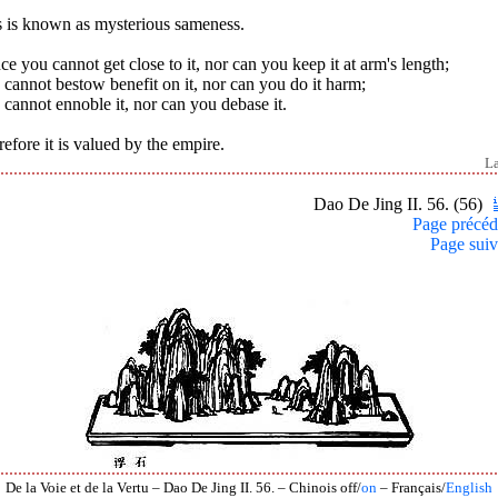
s is known as mysterious sameness.
e you cannot get close to it, nor can you keep it at arm's length;
cannot bestow benefit on it, nor can you do it harm;
cannot ennoble it, nor can you debase it.
efore it is valued by the empire.
L
Dao De Jing II. 56. (56)
Page précéd
Page suiv
De la Voie et de la Vertu – Dao De Jing II. 56. – Chinois off/
on
– Français/
English