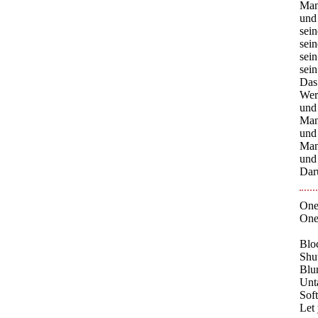
Man
und
sei
sei
sei
sei
Das
Wer
und 
Man
und
Man 
und 
Daru
One
One
Blo
Shut
Blun
Unta
Soft
Let