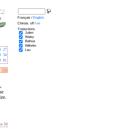
Français /
English
.
Chinois: off /
on
Traductions
Julien
Waley
Baihua
Wilhelm
6
27
Lau
3
54
0
81
.
 se
ire.
en 56