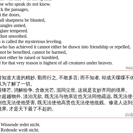
se who speak do not know.
k the passages,
 the doors,
all sharpness be blunted,
tangles untied,
glare tempered.
 dust smoothed.
 is called the mysterious leveling.
ho has achieved it cannot either be drawn into friendship or repelled,
not be benefited, cannot be harmed,
ot either be raised or humbled,
for that very reason is highest of all creatures under heaven.
Wal
者知道大道的精妙, 勤而行之, 不敢多言; 而不知者, 却成天喋喋不休
以为了解了一切。
露锋芒, 消解纷争, 含敛光芒, 混同尘世, 这就是玄妙齐同的境界。
全超越物外, 淡泊无欲, 既无法与他亲近也无法同他疏远, 既无法
利也无法使他受害, 既无法使他高贵也无法使他低贱。修道人达到
境界, 才是天下最了不起的。
白话
Wissende redet nicht.
 Redende weiß nicht.