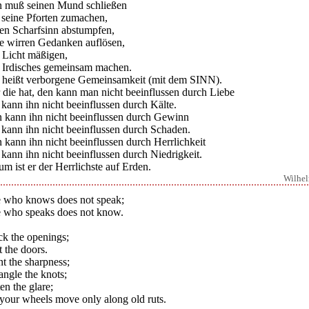
 muß seinen Mund schließen
 seine Pforten zumachen,
nen Scharfsinn abstumpfen,
ne wirren Gedanken auflösen,
n Licht mäßigen,
n Irdisches gemeinsam machen.
 heißt verborgene Gemeinsamkeit (mit dem SINN).
 die hat, den kann man nicht beeinflussen durch Liebe
kann ihn nicht beeinflussen durch Kälte.
 kann ihn nicht beeinflussen durch Gewinn
 kann ihn nicht beeinflussen durch Schaden.
kann ihn nicht beeinflussen durch Herrlichkeit
kann ihn nicht beeinflussen durch Niedrigkeit.
m ist er der Herrlichste auf Erden.
Wilhe
 who knows does not speak;
 who speaks does not know.
ck the openings;
 the doors.
t the sharpness;
ngle the knots;
en the glare;
 your wheels move only along old ruts.