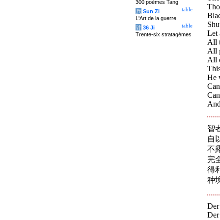
300 poèmes Tang
Tho
table
兵
Sun Zi
Blac
L'Art de la guerre
Shut
table
计
36 Ji
Let 
Trente-six stratagèmes
All 
All 
All
This
He w
Can
Cann
And 
智
自
不
完
得
种
Der 
Der