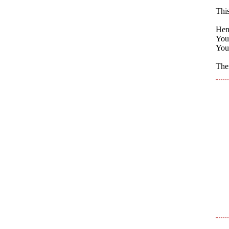
Thi
Henc
You 
You 
Ther