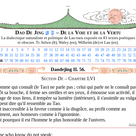
...
Dao De Jing
– De la Voie et de la Vertu
La dialectique naturaliste et politique de Lao-tseu exposée en 81 textes poétiques
et obscurs. Tr. Julien (fr), Waley (en), Wilhelm (de) et Lau (en).
2
3
4
5
6
7
8
9
10
11
12
13
14
15
16
17
18
19
20
21
22
23
24
25
2
29
30
31
32
33
34
35
36
37
38
39
40
41
42
43
44
45
46
47
48
49
50
51
52
5
56
57
58
59
60
61
62
63
64
65
66
67
68
69
70
71
72
73
74
75
76
77
78
79
8
Daodejing II. 56.
Section
De
– Chapitre LVI
mme qui connaît (le Tao) ne parle pas ; celui qui parle ne le connaît pas
lôt sa bouche, il ferme ses oreilles et ses yeux, il émousse son activité, il
ge de tous liens, il tempère sa lumière (intérieure), il s'assimile au vulga
eut dire qu'il ressemble au Tao.
st inaccessible à la faveur comme à la disgrâce, au profit comme au
riment, aux honneurs comme à l'ignominie.
t pourquoi il est l'homme le plus honorable de l'univers.
Juli
se who know do not speak;