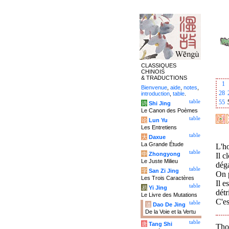
CLASSIQUES
CHINOIS
& TRADUCTIONS
1
Bienvenue
,
aide
,
notes
,
28
introduction
,
table
.
table
55
诗
Shi Jing
Le Canon des Poèmes
table
论
Lun Yu
Les Entretiens
table
大
Daxue
La Grande Étude
L'ho
table
中
Zhongyong
Il c
Le Juste Milieu
déga
table
字
San Zi Jing
On p
Les Trois Caractères
Il e
table
易
Yi Jing
dét
Le Livre des Mutations
C'es
table
道
Dao De Jing
De la Voie et la Vertu
table
唐
Tang Shi
Tho