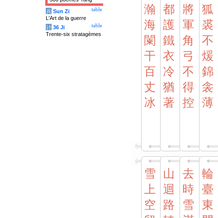
瀚
都
將
狐
table
兵
Sun Zi
L'Art de la guerre
海
護
軍
裘
table
计
36 Ji
Trente-six stratagèmes
闌
鐵
角
不
干
衣
弓
煖
百
冷
不
錦
丈
猶
得
衾
冰
著
控
薄
雪
山
去
輪
上
迴
時
臺
空
路
雪
東