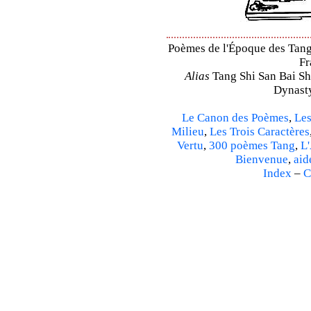
Poèmes de l'Époque des Tang 
Fr
Alias
Tang Shi San Bai Sh
Dynasty
Le Canon des Poèmes
,
Les
Milieu
,
Les Trois Caractères
Vertu
,
300 poèmes Tang
,
L'
Bienvenue
,
aid
Index
–
C