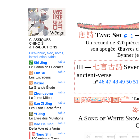
唐
詩
Tang Shi
–
CLASSIQUES
Un recueil de 320 pièces
CHINOIS
& TRADUCTIONS
son apogée. Œuvres de
Bienvenue
,
aide
,
notes
,
Bynner (en
introduction
,
table
.
table
诗
Shi Jing
七
言
古
詩
III —
Seven
Le Canon des Poèmes
table
论
Lun Yu
ancient-verse
Les Entretiens
nº
46
47
48
49
50
51
table
大
Daxue
La Grande Étude
table
中
Zhongyong
Le Juste Milieu
Tan
table
字
San Zi Jing
Les Trois Caractères
岑
table
易
Yi Jing
A Song of White Snow
Le Livre des Mutations
table
G
道
Dao De Jing
De la Voie et la Vertu
table
唐
Tang Shi
300 poèmes Tang