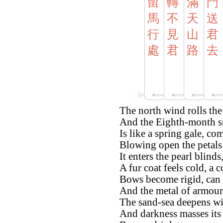
留
轉
滿
門
馬
不
天
送
行
見
山
君
處
君
路
去
The north wind rolls the
And the Eighth-month sn
Is like a spring gale, co
Blowing open the petals 
It enters the pearl blinds,
A fur coat feels cold, a 
Bows become rigid, can
And the metal of armour
The sand-sea deepens wi
And darkness masses its 