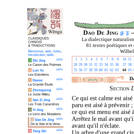
Dao De Jing
–
CLASSIQUES
La dialectique naturalist
CHINOIS
81 textes poétiques et 
& TRADUCTIONS
Wilhel
Bienvenue
,
aide
,
notes
,
introduction
,
table
.
1
2
3
4
5
6
7
8
9
10
11
table
诗
Shi Jing
28
29
30
31
32
33
34
35
36
37
38
Le Canon des Poèmes
table
55
56
57
58
59
60
61
62
63
64
65
论
Lun Yu
Les Entretiens
Da
table
大
Daxue
La Grande Étude
Section
table
中
Zhongyong
Le Juste Milieu
Ce qui est calme est aisé
table
字
San Zi Jing
paru est aisé à prévenir ; 
Les Trois Caractères
table
易
Yi Jing
ce qui est menu est aisé à
Le Livre des Mutations
Arrêtez le mal avant qu'i
table
道
Dao De Jing
De la Voie et la Vertu
avant qu'il n'éclate.
table
唐
Tang Shi
Un arbre d'une grand cir