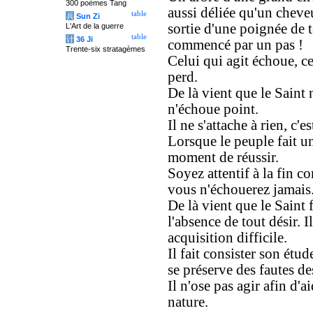
300 poèmes Tang
aussi déliée qu'un cheveu
table
兵
Sun Zi
sortie d'une poignée de t
L'Art de la guerre
table
计
36 Ji
commencé par un pas !
Trente-six stratagèmes
Celui qui agit échoue, ce
perd.
De là vient que le Saint n
n'échoue point.
Il ne s'attache à rien, c'
Lorsque le peuple fait u
moment de réussir.
Soyez attentif à la fin
vous n'échouerez jamais
De là vient que le Saint f
l'absence de tout désir. I
acquisition difficile.
Il fait consister son étud
se préserve des fautes d
Il n'ose pas agir afin d'ai
nature.