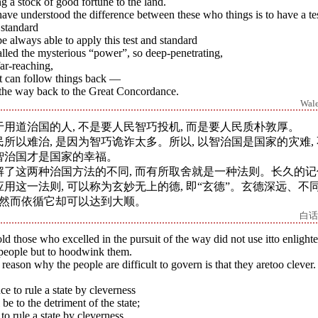
g a stock of good fortune to the land.
ave understood the difference between these who things is to have a te
 standard
e always able to apply this test and standard
alled the mysterious “power”, so deep-penetrating,
ar-reaching,
t can follow things back —
 the way back to the Great Concordance.
Wal
于用道治国的人, 不是要人民智巧投机, 而是要人民质朴敦厚。
民所以难治, 是因为智巧诡诈太多。所以, 以智治国是国家的灾难,
智治国才是国家的幸福。
解了这两种治国方法的不同, 而有所取舍就是一种法则。长久的记
应用这一法则, 可以称为玄妙无上的德, 即“玄德”。玄德深远、不
, 然而依循它却可以达到大顺。
白话
ld those who excelled in the pursuit of the way did not use itto enlight
 people but to hoodwink them.
reason why the people are difficult to govern is that they aretoo clever.
e to rule a state by cleverness
 be to the detriment of the state;
to rule a state by cleverness