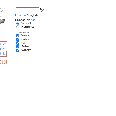
Français
/ English.
Chinese: on /
off
Vertical
Horizontal
Translations
Waley
Baihua
Lau
6
27
Julien
3
54
Wilhelm
0
81