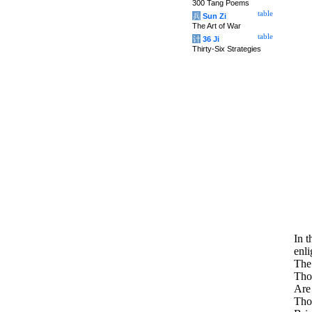
300 Tang Poems
table
兵
Sun Zi
The Art of War
table
计
36 Ji
Thirty-Six Strategies
In t
enli
The 
Tho
Are 
Tho