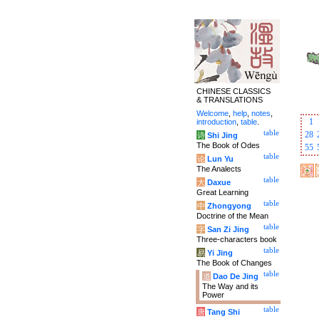
CHINESE CLASSICS
& TRANSLATIONS
Welcome
,
help
,
notes
,
1
introduction
,
table
.
table
28
诗
Shi Jing
The Book of Odes
55
table
论
Lun Yu
The Analects
table
大
Daxue
Great Learning
table
中
Zhongyong
Doctrine of the Mean
table
字
San Zi Jing
Three-characters book
table
易
Yi Jing
The Book of Changes
table
道
Dao De Jing
The Way and its
Power
table
唐
Tang Shi