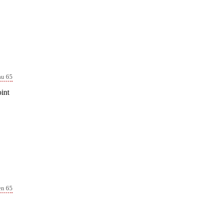
au 65
oint
en 65