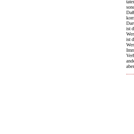
tate
sond
Daß 
kom
Dar
ist 
Wer 
ist 
Wer 
Imm
Ver
ande
aber