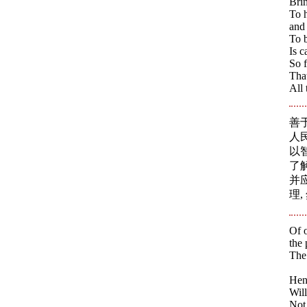
Brin
To h
and
To b
Is c
So f
Tha
All
善
人
以
了
并
理
Of o
the
The 
Henc
Will
Not 