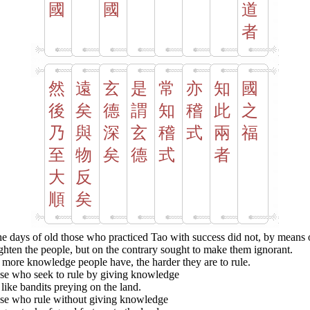
國
國
道
者
然
遠
玄
是
常
亦
知
國
後
矣
德
謂
知
稽
此
之
乃
與
深
玄
稽
式
兩
福
至
物
矣
德
式
者
大
反
順
矣
he days of old those who practiced Tao with success did not, by means o
ghten the people, but on the contrary sought to make them ignorant.
more knowledge people have, the harder they are to rule.
se who seek to rule by giving knowledge
like bandits preying on the land.
se who rule without giving knowledge