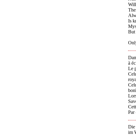
Will
The
Alw
Is k
Myst
But 
Only
Dans
à éc
Le p
Celu
roy
Celu
bon
Lors
Savo
Cett
Par 
Die 
im 