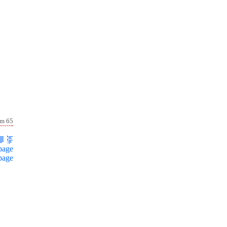
lm 65
page
page