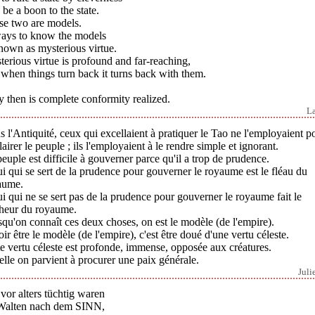
 be a boon to the state.
se two are models.
ays to know the models
nown as mysterious virtue.
erious virtue is profound and far-reaching,
when things turn back it turns back with them.
 then is complete conformity realized.
L
 l'Antiquité, ceux qui excellaient à pratiquer le Tao ne l'employaient p
lairer le peuple ; ils l'employaient à le rendre simple et ignorant.
euple est difficile à gouverner parce qu'il a trop de prudence.
i qui se sert de la prudence pour gouverner le royaume est le fléau du
aume.
i qui ne se sert pas de la prudence pour gouverner le royaume fait le
heur du royaume.
qu'on connaît ces deux choses, on est le modèle (de l'empire).
ir être le modèle (de l'empire), c'est être doué d'une vertu céleste.
e vertu céleste est profonde, immense, opposée aux créatures.
elle on parvient à procurer une paix générale.
Juli
vor alters tüchtig waren
Walten nach dem SINN,