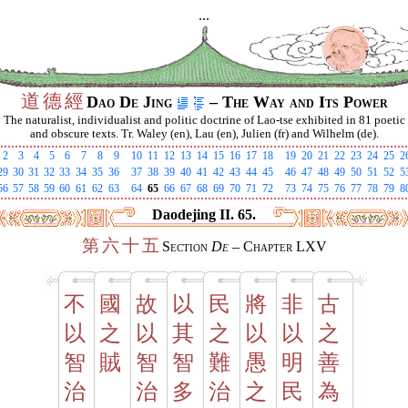
...
道
德
經
Dao De Jing
– The Way and Its Power
The naturalist, individualist and politic doctrine of Lao-tse exhibited in 81 poetic
and obscure texts. Tr. Waley (en), Lau (en), Julien (fr) and Wilhelm (de).
2
3
4
5
6
7
8
9
10
11
12
13
14
15
16
17
18
19
20
21
22
23
24
25
2
29
30
31
32
33
34
35
36
37
38
39
40
41
42
43
44
45
46
47
48
49
50
51
52
5
56
57
58
59
60
61
62
63
64
65
66
67
68
69
70
71
72
73
74
75
76
77
78
79
8
Daodejing II. 65.
第
六
十
五
Section
De
– Chapter LXV
不
國
故
以
民
將
非
古
以
之
以
其
之
以
以
之
智
賊
智
智
難
愚
明
善
治
治
多
治
之
民
為