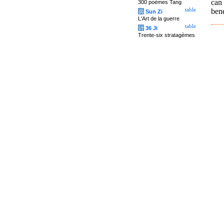
can 
300 poèmes Tang
ben
table
兵
Sun Zi
L'Art de la guerre
table
计
36 Ji
Trente-six stratagèmes