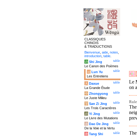
CLASSIQUES
CHINOIS
& TRADUCTIONS
Bienvenue
,
aide
,
notes
,
introduction
,
table
.
table
诗
Shi Jing
Le Canon des Poèmes
table
论
Lun Yu
Les Entretiens
Le M
table
大
Daxue
on a
La Grande Étude
table
中
Zhongyong
Le Juste Milieu
Rule 
table
字
San Zi Jing
The 
Les Trois Caractères
neig
table
易
Yi Jing
pre
Le Livre des Mutations
table
道
Dao De Jing
De la Voie et la Vertu
The
table
唐
Tang Shi