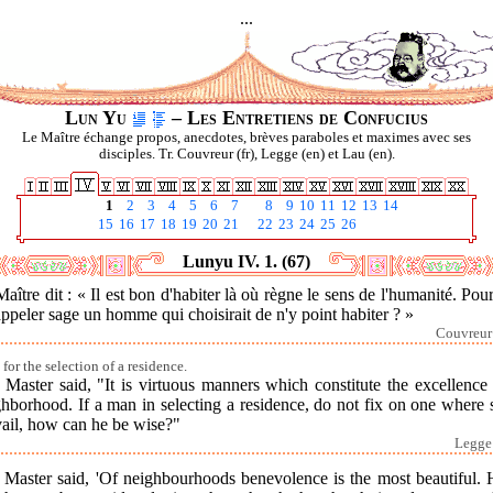
...
Lun Yu
– Les Entretiens de Confucius
Le Maître échange propos, anecdotes, brèves paraboles et maximes avec ses
disciples. Tr. Couvreur (fr), Legge (en) et Lau (en).
1
2
3
4
5
6
7
8
9
10
11
12
13
14
15
16
17
18
19
20
21
22
23
24
25
26
Lunyu IV. 1. (67)
aître dit : « Il est bon d'habiter là où règne le sens de l'humanité. Pour
ppeler sage un homme qui choisirait de n'y point habiter ? »
Couvreur 
for the selection of a residence.
Master said, "It is virtuous manners which constitute the excellence
hborhood. If a man in selecting a residence, do not fix on one where
vail, how can he be wise?"
Legge 
 Master said, 'Of neighbourhoods benevolence is the most beautiful.