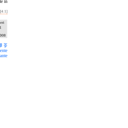
le in
[4:1]
eri
g
2008
ente
ante