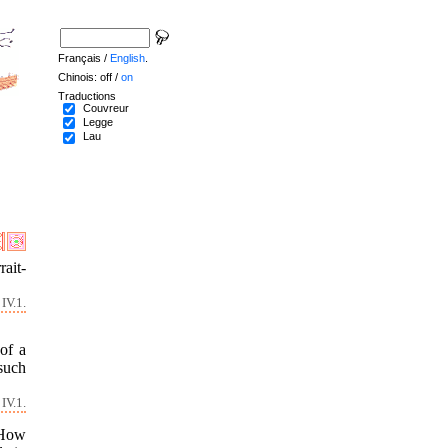
Français /
English
.
Chinois: off /
on
Traductions
Couvreur
Legge
Lau
rait-
IV.1.
 of a
 such
IV.1.
 How