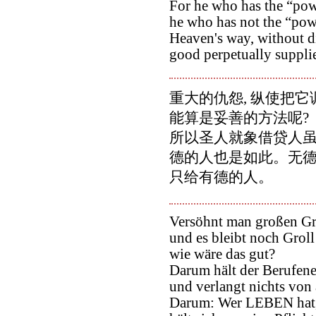
For he who has the “pow
he who has not the “powe
Heaven's way, without di
good perpetually suppli
重大的仇怨, 纵使把它
能算是妥善的方法呢?
所以圣人就象借贷人虽
德的人也是如此。无德
只给有德的人。
Versöhnt man großen Gr
und es bleibt noch Groll
wie wäre das gut?
Darum hält der Berufene 
und verlangt nichts von
Darum: Wer LEBEN hat