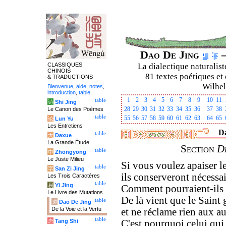
Dao De Jing
–
CLASSIQUES
La dialectique naturalist
CHINOIS
81 textes poétiques et 
& TRADUCTIONS
Wilhel
Bienvenue
,
aide
,
notes
,
introduction
,
table
.
1
2
3
4
5
6
7
8
9
10
11
table
诗
Shi Jing
28
29
30
31
32
33
34
35
36
37
38
Le Canon des Poèmes
table
55
56
57
58
59
60
61
62
63
64
65
论
Lun Yu
Les Entretiens
Da
table
大
Daxue
La Grande Étude
Section
D
table
中
Zhongyong
Le Juste Milieu
Si vous voulez apaiser 
table
字
San Zi Jing
ils conserveront nécessai
Les Trois Caractères
table
易
Yi Jing
Comment pourraient-ils 
Le Livre des Mutations
De là vient que le Saint 
table
道
Dao De Jing
De la Voie et la Vertu
et ne réclame rien aux au
table
唐
Tang Shi
C'est pourquoi celui qui 