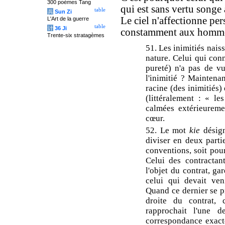
300 poèmes Tang
qui est sans vertu songe
table
兵
Sun Zi
Le ciel n'affectionne per
L'Art de la guerre
table
计
36 Ji
constamment aux homme
Trente-six stratagèmes
51. Les inimitiés naiss
nature. Celui qui conn
pureté) n'a pas de vu
l'inimitié ? Maintena
racine (des inimitiés) 
(littéralement : « le
calmées extérieureme
cœur.
52. Le mot
kie
désign
diviser en deux parti
conventions, soit pou
Celui des contractan
l'objet du contrat, gar
celui qui devait veni
Quand ce dernier se pr
droite du contrat, 
rapprochait l'une d
correspondance exacte