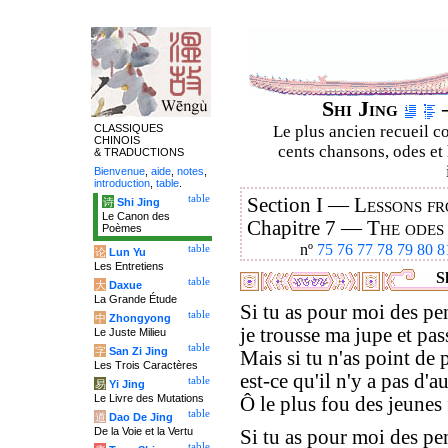
Shi Jing
–
CLASSIQUES
Le plus ancien recueil co
CHINOIS
cents chansons, odes et 
& TRADUCTIONS
Bienvenue
,
aide
,
notes
,
introduction
,
table
.
table
Section I —
Lessons fr
诗
Shi Jing
Le Canon des
Chapitre 7 —
The odes
Poèmes
nº
75
76
77
78
79
80
8
table
论
Lun Yu
Les Entretiens
Sh
table
大
Daxue
La Grande Étude
Si tu as pour moi des pe
table
中
Zhongyong
je trousse ma jupe et pas
Le Juste Milieu
table
字
San Zi Jing
Mais si tu n'as point de
Les Trois Caractères
est-ce qu'il n'y a pas d'
table
易
Yi Jing
Le Livre des Mutations
Ô le plus fou des jeunes 
table
道
Dao De Jing
De la Voie et la Vertu
Si tu as pour moi des pe
table