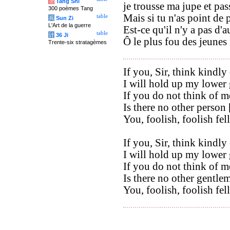
唐
Tang Shi
je trousse ma jupe et pas
300 poèmes Tang
Mais si tu n'as point de
table
兵
Sun Zi
L'Art de la guerre
Est-ce qu'il n'y a pas d'a
table
计
36 Ji
Ô le plus fou des jeunes 
Trente-six stratagèmes
If you, Sir, think kindly
I will hold up my lower 
If you do not think of m
Is there no other person 
You, foolish, foolish fel
If you, Sir, think kindly
I will hold up my lower 
If you do not think of m
Is there no other gentlem
You, foolish, foolish fel