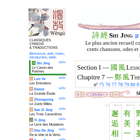
詩
經
Shi Jing
CLASSIQUES
Le plus ancien recueil co
CHINOIS
& TRADUCTIONS
cents chansons, odes et 
Bienvenue
,
aide
,
notes
,
introduction
,
table
.
table
诗
Shi Jing
國
風
Section I —
Less
Le Canon des
Poèmes
鄭
風
Chapitre 7 —
The
table
论
Lun Yu
Les Entretiens
nº
75
76
77
78
79
80
8
table
大
Daxue
Sh
La Grande Étude
table
中
Zhongyong
Le Juste Milieu
table
字
San Zi Jing
邂
有
Les Trois Caractères
table
易
Yi Jing
逅
美
Le Livre des Mutations
table
道
Dao De Jing
相
一
De la Voie et la Vertu
table