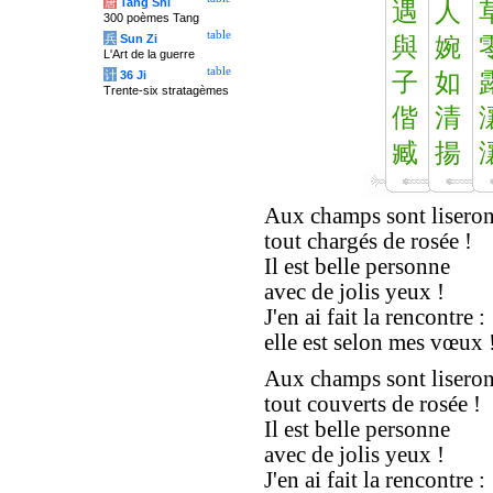
唐
Tang Shi
遇
人
300 poèmes Tang
table
兵
Sun Zi
與
婉
L'Art de la guerre
table
计
36 Ji
子
如
Trente-six stratagèmes
偕
清
臧
揚
Aux champs sont lisero
tout chargés de rosée !
Il est belle personne
avec de jolis yeux !
J'en ai fait la rencontre :
elle est selon mes vœux 
Aux champs sont lisero
tout couverts de rosée !
Il est belle personne
avec de jolis yeux !
J'en ai fait la rencontre :