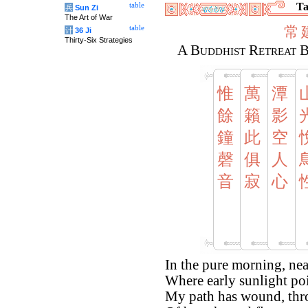
Ta
table
兵
Sun Zi
The Art of War
常
table
计
36 Ji
Thirty-Six Strategies
A Buddhist Retreat 
惟
萬
潭
餘
籟
影
鐘
此
空
磬
俱
人
音
寂
心
In the pure morning, nea
Where early sunlight poi
My path has wound, thr