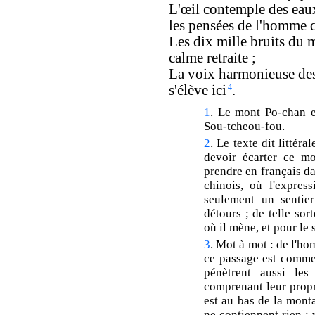
L'œil contemple des eau
les pensées de l'homme d
Les dix mille bruits du 
calme retraite ;
La voix harmonieuse des 
s'élève ici
4
.
1
. Le mont Po-chan e
Sou-tcheou-fou.
2
. Le texte dit littér
devoir écarter ce mo
prendre en français da
chinois, où l'expres
seulement un sentier
détours ; de telle sor
où il mène, et pour le 
3
. Mot à mot : de l'h
ce passage est commen
pénètrent aussi les
comprenant leur propr
est au bas de la mont
ne contiennent rien ; 