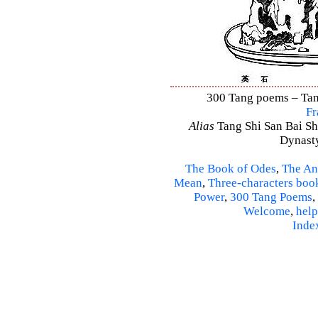
300 Tang poems – Tang
Fr
Alias
Tang Shi San Bai Sh
Dynasty
The Book of Odes
,
The An
Mean
,
Three-characters boo
Power
,
300 Tang Poems
,
Welcome
,
help
Inde