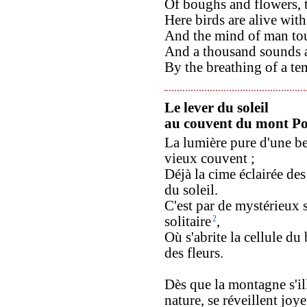
Of boughs and flowers, t
Here birds are alive wit
And the mind of man tou
And a thousand sounds a
By the breathing of a te
Le lever du soleil
au couvent du mont P
La lumière pure d'une be
vieux couvent ;
Déjà la cime éclairée de
du soleil.
C'est par de mystérieux s
solitaire
2
,
Où s'abrite la cellule du
des fleurs.
Dès que la montagne s'ill
nature, se réveillent joye