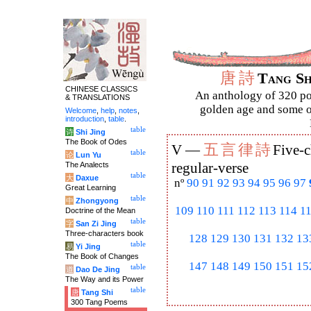
唐
詩
Tang S
CHINESE CLASSICS
An anthology of 320 po
& TRANSLATIONS
golden age and some of
Welcome
,
help
,
notes
,
introduction
,
table
.
table
诗
Shi Jing
The Book of Odes
五
言
律
詩
V —
Five-c
table
论
Lun Yu
The Analects
regular-verse
table
大
Daxue
nº
90
91
92
93
94
95
96
97
Great Learning
table
中
Zhongyong
109
110
111
112
113
114
1
Doctrine of the Mean
table
字
San Zi Jing
Three-characters book
128
129
130
131
132
13
table
易
Yi Jing
The Book of Changes
147
148
149
150
151
15
table
道
Dao De Jing
The Way and its Power
table
唐
Tang Shi
300 Tang Poems