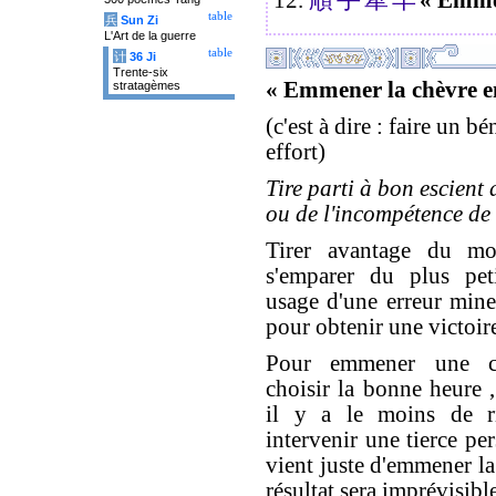
table
兵
Sun Zi
L'Art de la guerre
table
计
36 Ji
Trente-six
« Emmener la chèvre e
stratagèmes
(c'est à dire : faire un b
effort)
Tire parti à bon escient 
ou de l'incompétence de 
Tirer avantage du mo
s'emparer du plus peti
usage d'une erreur mine
pour obtenir une victoir
Pour emmener une ch
choisir la bonne heure
il y a le moins de r
intervenir une tierce pe
vient juste d'emmener la
résultat sera imprévisibl