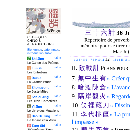
三
十
六
計
36 J
CLASSIQUES
Répertoire de proverbe
CHINOIS
& TRADUCTIONS
mémoire pour se tirer de
Bienvenue
,
aide
,
notes
,
Mac Jr (
introduction
,
table
.
table
12
诗
Shi Jing
1
2
3
4
5
6
--
7
8
9
10
11
--
13
14
15
16
1
Le Canon des Poèmes
敵
戰
計
II.
Plans pour 
table
论
Lun Yu
Les Entretiens
無
中
生
有
7.
« Créer q
table
大
Daxue
La Grande Étude
暗
渡
陳
倉
8.
« L'avanc
table
中
Zhongyong
Le Juste Milieu
隔
岸
觀
火
9.
« Regarde
table
字
San Zi Jing
Les Trois Caractères
笑
裡
藏
刀
10.
« Dissi
table
易
Yi Jing
Le Livre des Mutations
李
代
桃
僵
11.
« La pr
table
道
Dao De Jing
De la Voie et la Vertu
l'impasse »
table
唐
Tang Shi
順
手
牽
羊
12.
« Emmen
300 poèmes Tang