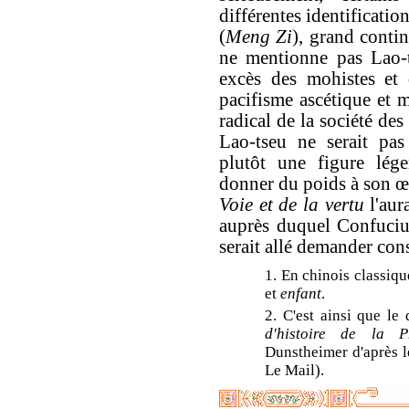
différentes identificati
(
Meng Zi
), grand conti
ne mentionne pas Lao-t
excès des mohistes et 
pacifisme ascétique et m
radical de la société de
Lao-tseu ne serait pas
plutôt une figure lége
donner du poids à son œ
Voie et de la vertu
l'aur
auprès duquel Confucius
serait allé demander cons
1. En chinois classiqu
et
enfant
.
2. C'est ainsi que l
d'histoire de la P
Dunstheimer d'après l
Le Mail).