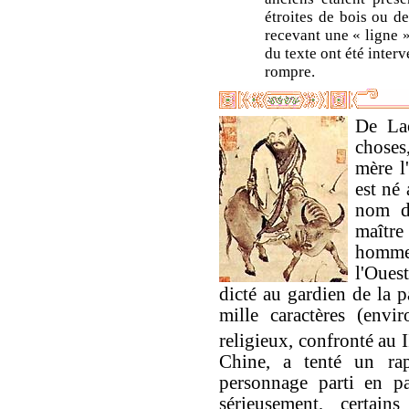
étroites de bois ou d
recevant une « ligne »
du texte ont été interv
rompre.
De Lao
choses
mère l
est né
nom d
maîtr
hommes
l'Oues
dicté au gardien de la p
mille caractères (envi
religieux, confronté au I
Chine, a tenté un ra
personnage parti en p
sérieusement, certain