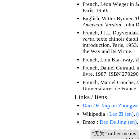
French, Léon Wieger in
L
Paris, 1950.
English, Witter Bynner,
T
American Version
, John 
French, J.J.L. Duyvendak
vertu
, texte chinois établ
introduction. Paris, 1953.
the Way and its Virtue.
French, Liou Kia-hway,
T
French, Daniel Guiraud, 
livre, 1987, ISBN 27029
French, Marcel Conche,
L
Universitaires de France
Links / liens
Dao De Jing
on Zhongwe
Wikipedia :
Lao Zi (en)
,
(
Dmoz :
Dao De Jing (en)
"无为" rather means no