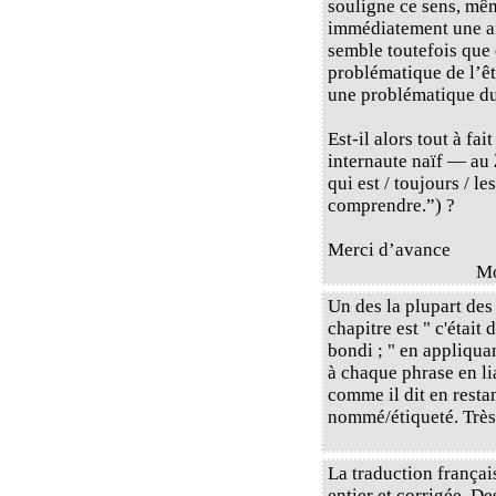
souligne ce sens, mêm
immédiatement une am
semble toutefois que 
problématique de l’êt
une problématique d
Est-il alors tout à fa
internaute naïf — au 
qui est / toujours / 
comprendre.”) ?
Merci d’avance
M
Un des la plupart des
chapitre est " c'était
bondi ; " en appliqu
à chaque phrase en li
comme il dit en restan
nommé/étiqueté. Très 
La traduction français
entier et corrigée. De