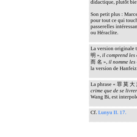
didactique, plutôt bie
Son petit plus : Marc
pour tout ce qui touch
passerelles intéressa
ou Héraclite.
La version originale
明 »,
il comprend les 
而 名 »,
il nomme les 
la version de Hanfeiz
La phrase « 罪 莫 大
crime que de se livrer
Wang Bi, est interpol
Cf.
Lunyu II. 17.