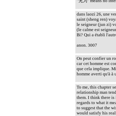
"无为" means no intent
dans laozi 26, une v
saint (sheng ren) voya
le seigneur (jun zi) v
(le calme est seigneur
Bi? Qui a établi l'aut
anon. 3007
On peut confier un r
car cet homme est con
que cela implique. M
homme averti qu'à à 
To me, this chapter se
relationship man ten
them. I think there is
regards to what it me
to suggest that the w
would satisfy his rea