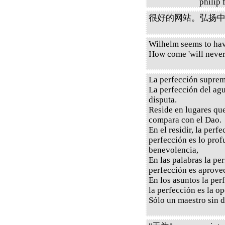
philip
很好的网站。弘扬中国哲学。A
Wilhelm seems to have 
How come 'will never 
La perfección suprem
La perfección del agu
disputa.
Reside en lugares qu
compara con el Dao.
En el residir, la perfe
perfección es lo profu
benevolencia,
En las palabras la per
perfección es aprovec
En los asuntos la per
la perfección es la o
Sólo un maestro sin d