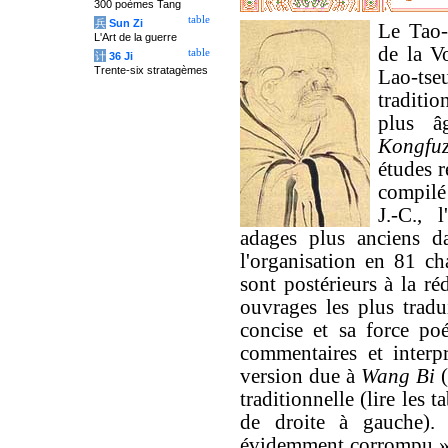
300 poèmes Tang
table
兵
Sun Zi
Le Tao-
L'Art de la guerre
de la Vo
table
计
36 Ji
Trente-six stratagèmes
Lao-tse
traditi
plus â
Kongfuz
études r
compilé
J.-C., 
adages plus anciens da
l'organisation en 81 cha
sont postérieurs à la r
ouvrages les plus trad
concise et sa force po
commentaires et interpr
version due à
Wang Bi
(
traditionnelle (lire les t
de droite à gauche).
évidemment corrompu 