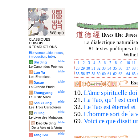
道
德
經
Dao De Jin
CLASSIQUES
La dialectique naturalist
CHINOIS
& TRADUCTIONS
81 textes poétiques et 
Bienvenue
,
aide
,
notes
,
Wilhel
introduction
,
table
.
table
诗
Shi Jing
1
2
3
4
5
6
7
8
9
10
11
Le Canon des Poèmes
28
29
30
31
32
33
34
35
36
37
38
table
论
Lun Yu
55
56
57
58
59
60
61
62
63
64
65
Les Entretiens
table
Exe
大
Daxue
La Grande Étude
10.
L'âme spirituelle do
table
中
Zhongyong
Le Juste Milieu
21.
La Tao, qu'il est conf
table
字
San Zi Jing
32.
Le Tao est éternel et
Les Trois Caractères
table
50.
L'homme sort de la v
易
Yi Jing
Le Livre des Mutations
69.
Voici ce que disait u
table
道
Dao De Jing
De la Voie et la Vertu
table
唐
Tang Shi