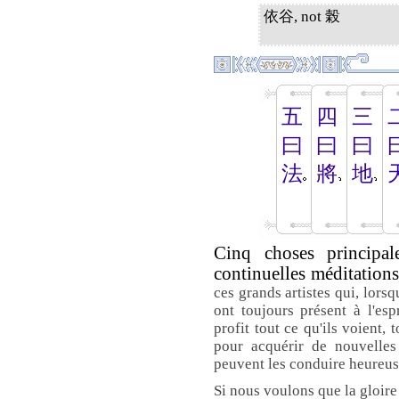
依谷, not 榖
五
四
三
曰
曰
曰
法
將
地
Cinq choses principal
continuelles méditations
ces grands artistes qui, lors
ont toujours présent à l'esp
profit tout ce qu'ils voient, 
pour acquérir de nouvelles
peuvent les conduire heureus
Si nous voulons que la gloir