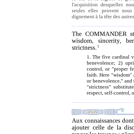
l'acquisition desquelles no
seules elles peuvent nous
dignement à la tête des autres
The COMMANDER stand
wisdom, sincerity, be
strictness.
1
1. The five cardinal 
benevolence; 2) upri
control, or "proper f
faith. Here "wisdom" 
or benevolence," and 
"strictness" substitu
respect, self-control, o
Aux connaissances dont j
ajouter celle de la disc