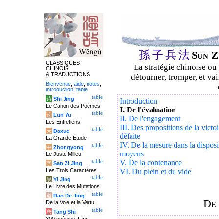
孫
子
兵
法
Sun Z
CLASSIQUES
La stratégie chinoise ou
CHINOIS
& TRADUCTIONS
détourner, tromper, et vai
Bienvenue
,
aide
,
notes
,
introduction
,
table
.
table
诗
Shi Jing
Introduction
Le Canon des Poèmes
I. De l'évaluation
table
论
Lun Yu
II. De l'engagement
Les Entretiens
III. Des propositions de la victoi
table
大
Daxue
défaite
La Grande Étude
IV. De la mesure dans la disposi
table
中
Zhongyong
moyens
Le Juste Milieu
V. De la contenance
table
字
San Zi Jing
Les Trois Caractères
VI. Du plein et du vide
table
易
Yi Jing
Le Livre des Mutations
table
道
Dao De Jing
De 
De la Voie et la Vertu
table
唐
Tang Shi
300 poèmes Tang