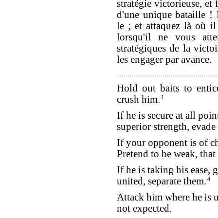
stratégie victorieuse, et
d'une unique bataille ! 
le ; et attaquez là où i
lorsqu'il ne vous atte
stratégiques de la victo
les engager par avance.
Hold out baits to enti
crush him.
1
If he is secure at all poi
superior strength, evade
If your opponent is of ch
Pretend to be weak, tha
If he is taking his ease, 
united, separate them.
4
Attack him where he is 
not expected.