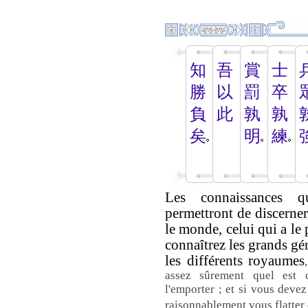
知
吾
賞
士
勝
以
罰
卒
負
此
孰
孰
矣
明
練
Les connaissances q
permettront de discerner
le monde, celui qui a le 
connaîtrez les grands gé
les différents royaumes
assez sûrement quel est 
l'emporter ; et si vous deve
raisonnablement vous flatter