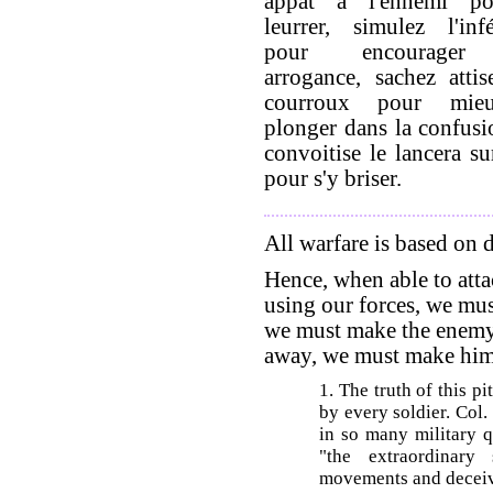
appât à l'ennemi po
leurrer, simulez l'infé
pour encourager
arrogance, sachez attis
courroux pour mie
plonger dans la confusi
convoitise le lancera s
pour s'y briser.
All warfare is based on 
Hence, when able to att
using our forces, we mus
we must make the enemy 
away, we must make him 
1. The truth of this p
by every soldier. Col.
in so many military q
"the extraordinary
movements and deceive