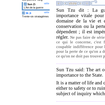
table
兵
Sun Zi
L'Art de la guerre
Sun Tzu dit : La gue
table
计
36 Ji
importance vitale pour 
Trente-six stratagèmes
domaine de la vie et 
conservation ou la pert
dépendent ; il est impé
régler.
Ne pas faire de série
ce qui le concerne, c'est 
coupable indifférence pour 
pour la perte de ce qu'on a de
ce qu'on ne doit pas trouver 
Sun Tzu said: The art of
importance to the State.
It is a matter of life and
either to safety or to ruin
subject of inquiry which