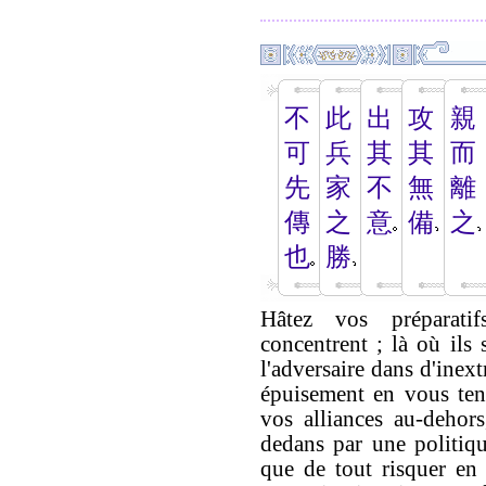
不
此
出
攻
親
可
兵
其
其
而
先
家
不
無
離
傳
之
意
備
之
也
勝
Hâtez vos préparati
concentrent ; là où ils 
l'adversaire dans d'inex
épuisement en vous tenan
vos alliances au-dehors
dedans par une politiqu
que de tout risquer en