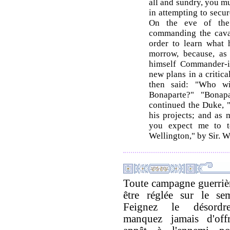
all and sundry, you m
in attempting to secur
On the eve of the 
commanding the caval
order to learn what 
morrow, because, as
himself Commander-i
new plans in a critic
then said: "Who wi
Bonaparte?" "Bonapa
continued the Duke, 
his projects; and as
you expect me to t
Wellington," by Sir. W.
Toute campagne guerrièr
être réglée sur le sem
Feignez le désordr
manquez jamais d'off