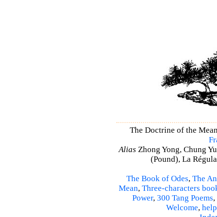
The Doctrine of the Mea
Fr
Alias
Zhong Yong, Chung Yu
(Pound), La Régulat
The Book of Odes
,
The An
Mean
,
Three-characters boo
Power
,
300 Tang Poems
,
Welcome
,
help