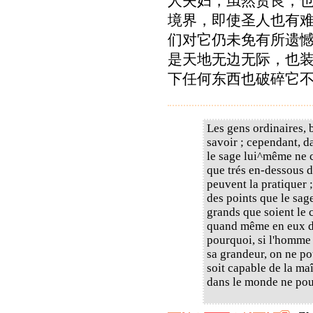
人夫妇，虽然贤良，
境界，即使圣人也有
们对它仍未免有所遗
是天地无边无际，也
下任何东西也破碎它
Les gens ordinaires, 
savoir ; cependant, da
le sage lui^même ne c
que trés en-dessous d
peuvent la pratiquer ;
des points que le sag
grands que soient le c
quand même en eux des
pourquoi, si l'homme 
sa grandeur, on ne po
soit capable de la maît
dans le monde ne pour