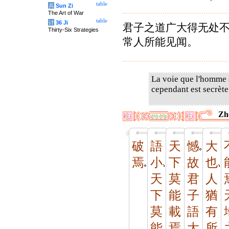
table
兵
Sun Zi
The Art of War
table
计
36 Ji
君子之道广大得无处
Thirty-Six Strategies
常人所能见闻。
La voie que l'homme s
cependant est secrète
Zh
破
語
天
憾
大
焉
小
下
故
也
天
莫
君
人
下
能
子
猶
莫
載
語
有
能
焉
大
所