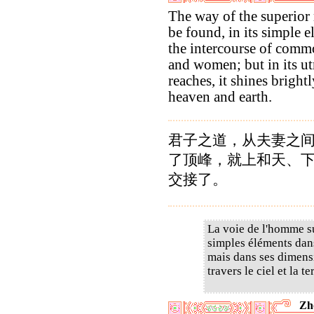
The way of the superio
be found, in its simple e
the intercourse of com
and women; but in its u
reaches, it shines bright
heaven and earth.
君子之道，从夫妻之
了顶峰，就上和天、
交接了。
La voie de l'homme su
simples éléments dans
mais dans ses dimensi
travers le ciel et la te
Zh