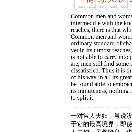
Common men and women
intermeddle with the kno
reaches, there is that w
Common men and women
ordinary standard of char
yet in its utmost reaches
is not able to carry into
are, men still find some
dissatisfied. Thus it is 
of his way in all its gre
be found able to embrace 
its minuteness, nothing 
to split it.
一对常人夫妇，虽说
于它的最高境界，即