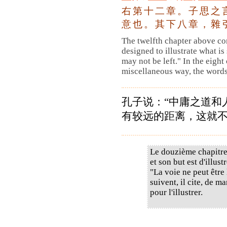
右
第
十
二
章
。
子
思
之
意
也
。
其
下
八
章
，
雜
The twelfth chapter above con
designed to illustrate what is 
may not be left." In the eight
miscellaneous way, the words o
孔子说：“中庸之道和
有较远的距离，这就
Le douzième chapitre 
et son but est d'illust
"La voie ne peut être 
suivent, il cite, de m
pour l'illustrer.