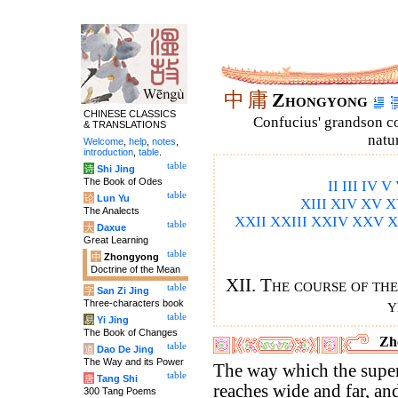
中
庸
Zhongyong
CHINESE CLASSICS
Confucius' grandson 
& TRANSLATIONS
natu
Welcome
,
help
,
notes
,
introduction
,
table
.
table
诗
Shi Jing
The Book of Odes
II
III
IV
V
table
论
Lun Yu
XIII
XIV
XV
X
The Analects
XXII
XXIII
XXIV
XXV
X
table
大
Daxue
Great Learning
table
中
Zhongyong
Doctrine of the Mean
XII. The course of th
table
字
San Zi Jing
y
Three-characters book
table
易
Yi Jing
The Book of Changes
Zh
table
道
Dao De Jing
The Way and its Power
The way which the super
table
唐
Tang Shi
reaches wide and far, and 
300 Tang Poems