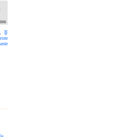
.
2006
I.
ente
ante
a
 la