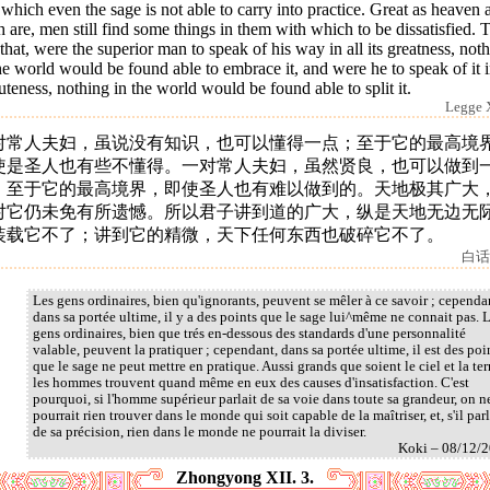
 which even the sage is not able to carry into practice. Great as heaven 
h are, men still find some things in them with which to be dissatisfied. 
s that, were the superior man to speak of his way in all its greatness, not
he world would be found able to embrace it, and were he to speak of it i
teness, nothing in the world would be found able to split it.
Legge X
对常人夫妇，虽说没有知识，也可以懂得一点；至于它的最高境
使是圣人也有些不懂得。一对常人夫妇，虽然贤良，也可以做到
；至于它的最高境界，即使圣人也有难以做到的。天地极其广大
对它仍未免有所遗憾。所以君子讲到道的广大，纵是天地无边无
装载它不了；讲到它的精微，天下任何东西也破碎它不了。
白话
Les gens ordinaires, bien qu'ignorants, peuvent se mêler à ce savoir ; cependa
dans sa portée ultime, il y a des points que le sage lui^même ne connait pas. 
gens ordinaires, bien que trés en-dessous des standards d'une personnalité
valable, peuvent la pratiquer ; cependant, dans sa portée ultime, il est des poi
que le sage ne peut mettre en pratique. Aussi grands que soient le ciel et la ter
les hommes trouvent quand même en eux des causes d'insatisfaction. C'est
pourquoi, si l'homme supérieur parlait de sa voie dans toute sa grandeur, on n
pourrait rien trouver dans le monde qui soit capable de la maîtriser, et, s'il parl
de sa précision, rien dans le monde ne pourrait la diviser.
Koki – 08/12/
Zhongyong XII. 3.