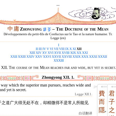
...
中
庸
Zhongyong
– The Doctrine of the Mean
Développements du petit-fils de Confucius sur le Tao et la nature humaine. Tr.
Legge (en)
I
II
III
IV
V
VI
VII
VIII
IX
X
XI
XII
XIII
XIV
XV
XVI
XVII
XVIII
XIX
XX
XXI
XXII
XXIII
XXIV
XXV
XXVI
XXVII
XXVIII
XXIX
XXX
XXXI
XXXII
XXXIII
XII. The course of the Mean reaches far and wide, but yet is secret
Zhongyong XII. 1.
 way which the superior man pursues, reaches wide and
 and yet is secret.
費
君
Legge XII.1.
而
子
子之道广大得无处不在，却精微得不是常人所能见
。
隱
之
白话翻译