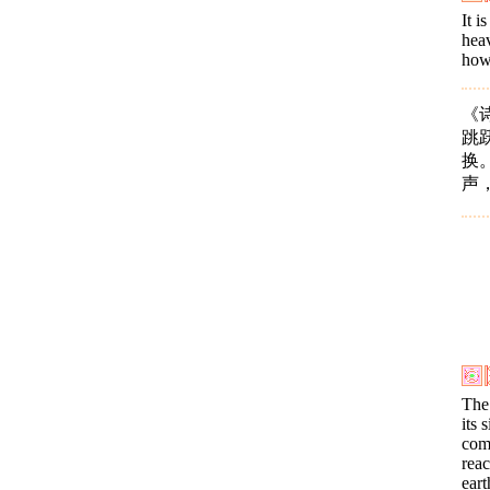
It i
heav
how
《
跳
换
声
The
its 
com
reac
eart