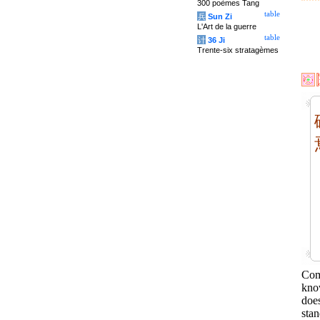
300 poèmes Tang
table
兵
Sun Zi
L'Art de la guerre
table
计
36 Ji
Trente-six stratagèmes
Com
know
doe
stan