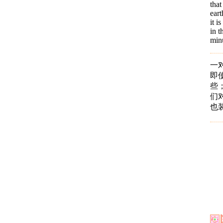
that
eart
it i
in t
minu
一
即
些
们
也