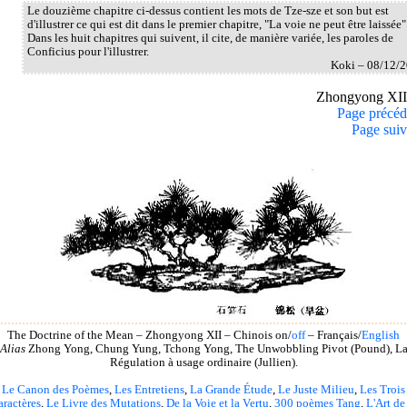
Le douzième chapitre ci-dessus contient les mots de Tze-sze et son but est
d'illustrer ce qui est dit dans le premier chapitre, "La voie ne peut être laissée"
Dans les huit chapitres qui suivent, il cite, de manière variée, les paroles de
Conficius pour l'illustrer.
Koki – 08/12/
Zhongyong XI
Page précéd
Page suiv
The Doctrine of the Mean – Zhongyong XII – Chinois on/
off
– Français/
English
Alias
Zhong Yong, Chung Yung, Tchong Yong, The Unwobbling Pivot (Pound), L
Régulation à usage ordinaire (Jullien).
Le Canon des Poèmes
,
Les Entretiens
,
La Grande Étude
,
Le Juste Milieu
,
Les Trois
aractères
,
Le Livre des Mutations
,
De la Voie et la Vertu
,
300 poèmes Tang
,
L'Art de