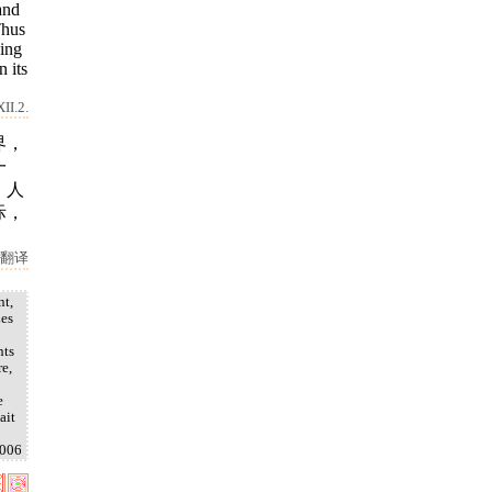
and
Thus
hing
n its
II.2.
界，
一
，人
际，
翻译
nt,
Les
nts
re,
e
ait
2006