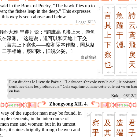
s said in the Book of Poetry, "The hawk flies up to
en; the fishes leap in the deep." This expresses
言
魚
詩
 this
way
is seen above and below.
Legge XII.3.
其
躍
云
诗经·大雅·旱麓》说：“鹞鹰高飞接上天，游鱼
上
于
鳶
跃在深渊。”这是说，道可以和天地上下交
下
淵
飛
。〔言其上下察也——察和际本作際，同从祭
，二字相通，察即际，旧说欠妥。〕
察
戾
白话翻译
也
天
Il est dit dans le Livre de Poësie : "Le faucon s'envole vers le ciel ; le poisson
s'enfonce dans les profondeurs." Cela exprime comme cette voie est vu en hau
en bas.
Koki – 08/12/
Zhongyong XII. 4.
 way of the superior man may be found, in
simple elements, in the intercourse of
察
及
造
君
mon men and women; but in its utmost
hes, it shines brightly through heaven and
乎
其
端
子
h.