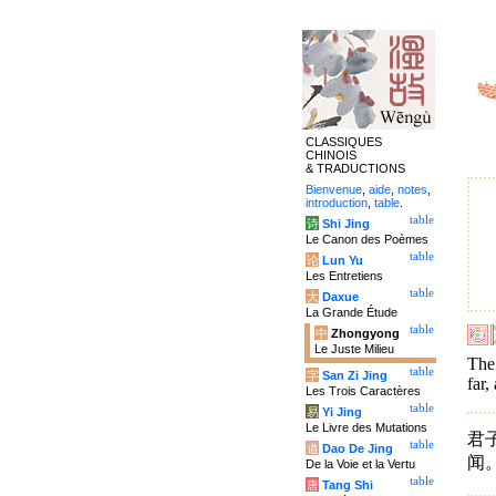
CLASSIQUES
CHINOIS
& TRADUCTIONS
Bienvenue
,
aide
,
notes
,
introduction
,
table
.
table
诗
Shi Jing
Le Canon des Poèmes
table
论
Lun Yu
Les Entretiens
table
大
Daxue
La Grande Étude
table
中
Zhongyong
Le Juste Milieu
The
table
字
San Zi Jing
far,
Les Trois Caractères
table
易
Yi Jing
Le Livre des Mutations
君
table
道
Dao De Jing
闻
De la Voie et la Vertu
table
唐
Tang Shi