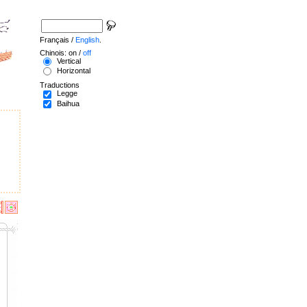
Français /
English
.
Chinois: on /
off
Vertical
Horizontal
Traductions
Legge
Baihua
.