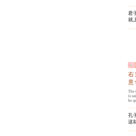
君
就
右
意
The 
is sa
he qu
孔
这