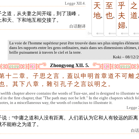
Legge XII.4.
天
至
乎
之
子之道，从夫妻之间开端，到了顶峰，
地
也
夫
道
上和天、下和地互相交接了。
婦
白话翻译
La voie de l'homme supérieur peut être trouvée dans ses plus simples élément
dans les rapports entre les gens ordinaires, mais dans ses dimensions ultimes, i
brille puissament à travers le ciel et la terre.
Koki – 08/12/
Zhongyong XII. 5.
第
十
二
章
。
子
思
之
言
，
蓋
以
申
明
首
章
道
不
可
離
也
。
其
下
八
章
，
雜
引
孔
子
之
言
以
明
之
。
twelfth chapter above contains the words of Tsze-sze, and is designed to illustrate 
id in the first chapter, that "The path may not be left." In the eight chapters which fo
otes, in a miscellaneous way, the words of confucius to illustrate it.
Legge X
子说：“中庸之道和人没有距离。人们若认为它和人有较远的距离
就不能称之为道了。
白话