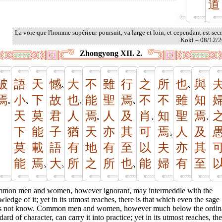
道
La voie que l'homme supérieur poursuit, va large et loin, et cependant est sec
Koki – 08/12/
Zhongyong XII. 2.
破
語
天
憾
大
不
雖
行
之
所
也
與
焉
小
下
故
也
能
聖
焉
不
不
雖
知
天
莫
君
人
焉
人
及
肖
知
聖
焉
下
能
子
猶
天
亦
其
可
焉
人
及
莫
載
語
有
地
有
至
以
夫
亦
其
能
焉
大
所
之
所
也
能
婦
有
至
mon men and women, however ignorant, may intermeddle with the
ledge of it; yet in its utmost reaches, there is that which even the sage
s not know. Common men and women, however much below the ordin
dard of character, can carry it into practice; yet in its utmost reaches, the