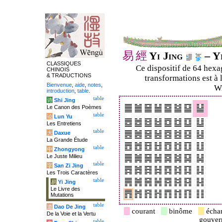
易
經
Yi Jing
– Yi
CLASSIQUES
Ce dispositif de 64 hex
CHINOIS
& TRADUCTIONS
transformations est à 
Bienvenue
,
aide
,
notes
,
Wi
introduction
,
table
.
table
诗
Shi Jing
Le Canon des Poèmes
table
论
Lun Yu
Les Entretiens
table
大
Daxue
La Grande Étude
table
中
Zhongyong
Le Juste Milieu
table
字
San Zi Jing
Les Trois Caractères
table
易
Yi Jing
Le Livre des
Mutations
table
道
Dao De Jing
courant
binôme
écha
De la Voie et la Vertu
gouve
table