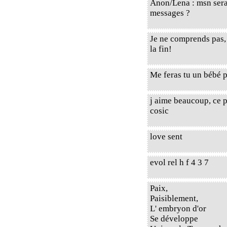
Anon/Lena : msn serai
messages ?
Je ne comprends pas, 
la fin!
Me feras tu un bébé 
j aime beaucoup, ce pe
cosic
love sent
evol rel h f 4 3 7
Paix,
Paisiblement,
L' embryon d'or
Se développe