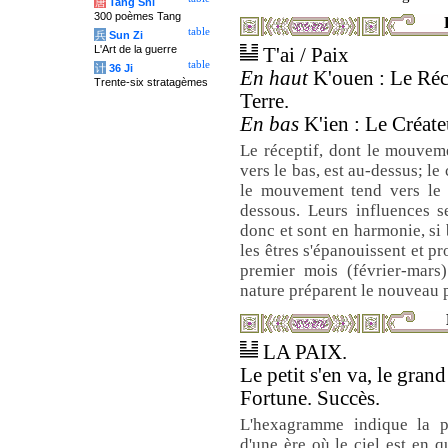
唐
Tang Shi
300 poèmes Tang
table
兵
Sun Zi
L'Art de la guerre
T'ai / Paix
table
计
36 Ji
En haut
K'ouen : Le Réce
Trente-six stratagèmes
Terre.
En bas
K'ien : Le Créateu
Le réceptif, dont le mouveme
vers le bas, est au-dessus; le
le mouvement tend vers le 
dessous. Leurs influences s
donc et sont en harmonie, si
les êtres s'épanouissent et p
premier mois (février-mars
nature préparent le nouveau 
LA PAIX.
Le petit s'en va, le grand
Fortune. Succès.
L'hexagramme indique la p
d'une ère où le ciel est en q