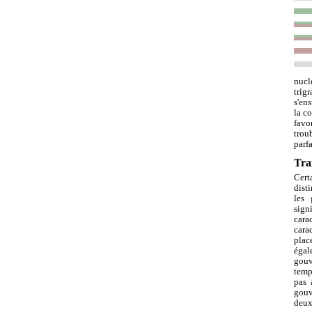
nucl
trig
s'en
la c
favo
trou
parf
Tra
Cert
dist
les 
sign
cara
cara
plac
égal
gouv
temp
pas 
gouv
deux