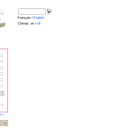
Français /
English
.
Chinois: on /
off
r ↓