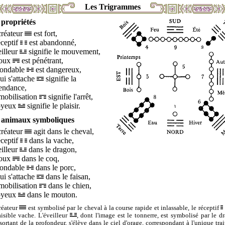
Les Trigrammes
 propriétés
créateur
est fort,
éceptif
est abandonné,
eilleur
signifie le mouvement,
doux
est pénétrant,
nsondable
est dangereux,
ui s'attache
signifie la
endance,
mobilisation
signifie l'arrêt,
joyeux
signifie le plaisir.
 animaux symboliques
créateur
agit dans le cheval,
éceptif
dans la vache,
eilleur
dans le dragon,
doux
dans le coq,
nsondable
dans le porc,
ui s'attache
dans le faisan,
mobilisation
dans le chien,
joyeux
dans le mouton.
réateur
est symbolisé par le cheval à la course rapide et inlassable, le réceptif
aisible vache. L'éveilleur
, dont l'image est le tonnerre, est symbolisé par le d
 sortant de la profondeur, s'élève dans le ciel d'orage, correspondant à l'unique trait