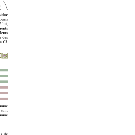
sidue
Touan
 lui,
rents
leurs
e des
» Cf.
ramme
 sont
comme
ns de