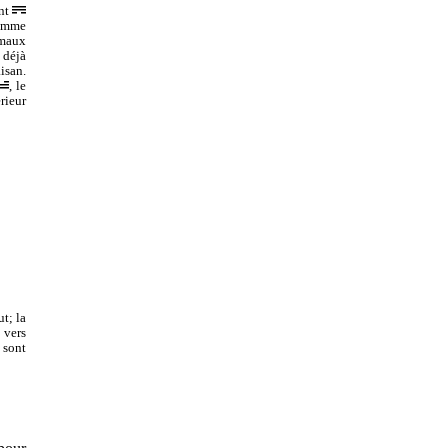
ant
comme
imaux
 déjà
isan.
, le
rieur
t; la
 vers
e sont