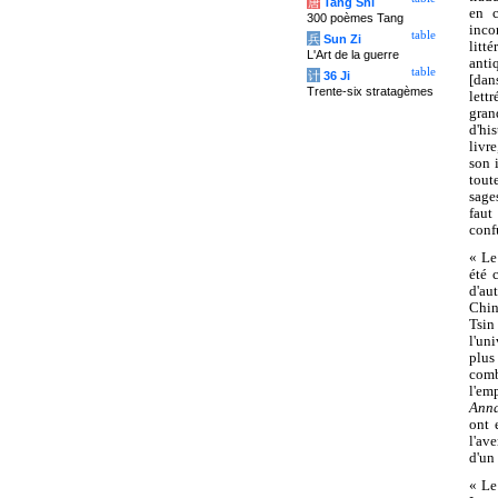
唐
Tang Shi
en c
300 poèmes Tang
inco
table
兵
Sun Zi
litt
L'Art de la guerre
anti
table
计
36 Ji
[dan
Trente-six stratagèmes
lett
gran
d'hi
livr
son 
toute
sage
faut
conf
« Le
été 
d'au
Chine
Tsin
l'un
plus
comb
l'em
Anna
ont 
l'av
d'un
« L