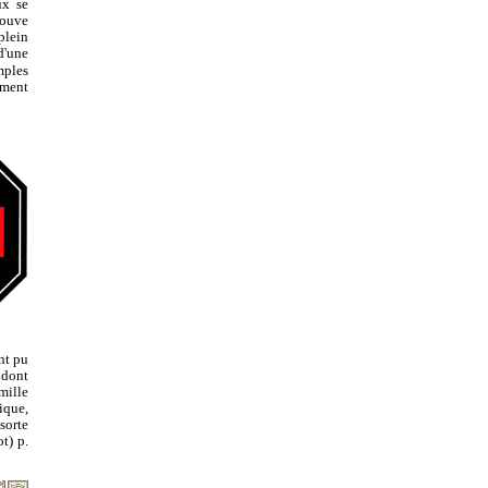
ux se
rouve
plein
d'une
mples
ément
nt pu
 dont
mille
ique,
sorte
t) p.