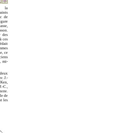
e la
ints
uc de
igure
asse,
sson.
r des
à ces
édait
ammes
e, ce
ciens
, mi-
 deux
. J.-
 Ken,
.-C.,
erre.
le de
t les