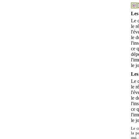
Les
Le 
le r
l'év
le 
l'i
ce q
dép
l'im
le 
Les
Le 
le r
l'év
le 
l'i
ce q
l'im
le 
Le c
la p
qui,