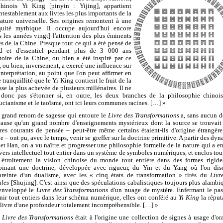
hinois Yi King [pinyin : Yijing], appartient
ntestablement aux livres les plus importants de la
érature universelle. Ses origines remontent à une
quité mythique. Il occupe aujourd'hui encore
s les années vingt] l'attention des plus éminents
rés de la Chine. Presque tout ce qui a été pensé de
d et d'essentiel pendant plus de 3 000 ans
stoire de la Chine, ou bien a été inspiré par ce
e, ou bien, inversement, a exercé une influence sur
interprétation, au point que l'on peut affirmer en
 tranquillité que le Yi King contient le fruit de la
sse la plus achevée de plusieurs millénaires. Il ne
 donc pas s'étonner si, en outre, les deux branches de la philosophie chinois
ucianisme et le taoïsme, ont ici leurs communes racines. […] »
 grand renom de sagesse qui entoure le
Livre des Transformations
a, sans aucun d
cause qu'un grand nombre d'enseignements mystérieux dont la source se trouvait
tres courants de pensée – peut-être même certains étaient-ils d'origine étrangère
 – ont pu, avec le temps, venir se greffer sur la doctrine primitive. A partir des dyn
 et Han, on a vu naître et progresser une philosophie formelle de la nature qui a en
ivers intellectuel tout entier dans un système de symboles numériques, et enclos tou
 étroitement la vision chinoise du monde tout entière dans des formes rigide
inant une doctrine, développée avec rigueur, du Yin et du Yang où l'on dis
preinte d'un dualisme, avec les « cinq états de transformation » tirés du
Livr
les
[Shujing]. C'est ainsi que des spéculations cabalistiques toujours plus alambi
enveloppé le
Livre des Transformations
d'un nuage de mystère. Enfermant le pas
enir tout entiers dans leur schéma numérique, elles ont conféré au
Yi King
la réput
 livre d'une profondeur totalement incompréhensible. […] »
e
Livre des Transformations
était à l'origine une collection de signes à usage d'ora