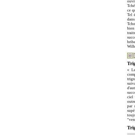
ouvr
Tché
ce q
Tel 
dans
Tcho
bien
trai
succ
brib
Wilh
Tri
« Le
comp
trig
suiva
d'au
succ
ciel 
outr
par 
supé
touj
“ven
Tri