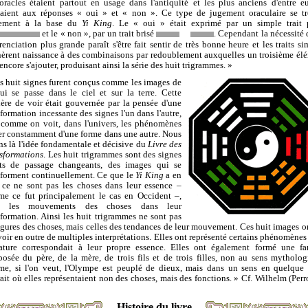
oracles étaient partout en usage dans l'antiquité et les plus anciens d'entre e
taient aux réponses « oui » et « non ». Ce type de jugement oraculaire se t
lement à la base du
Yi King
. Le « oui » était exprimé par un simple trait 
et le « non », par un trait brisé
. Cependant la nécessité 
érenciation plus grande paraît s'être fait sentir de très bonne heure et les traits si
èrent naissance à des combinaisons par redoublement auxquelles un troisième él
encore s'ajouter, produisant ainsi la série des huit trigrammes. »
s huit signes furent conçus comme les images de
ui se passe dans le ciel et sur la terre. Cette
ère de voir était gouvernée par la pensée d'une
sformation incessante des signes l'un dans l'autre,
 comme on voit, dans l'univers, les phénomènes
er constamment d'une forme dans une autre. Nous
ns là l'idée fondamentale et décisive du
Livre des
sformations
. Les huit trigrammes sont des signes
ats de passage changeants, des images qui se
sforment continuellement. Ce que le
Yi King
a en
 ce ne sont pas les choses dans leur essence –
e ce fut principalement le cas en Occident –,
s les mouvements des choses dans leur
sformation. Ainsi les huit trigrammes ne sont pas
figures des choses, mais celles des tendances de leur mouvement. Ces huit images o
voir en outre de multiples interprétations. Elles ont représenté certains phénomènes
ature correspondait à leur propre essence. Elles ont également formé une fa
osée du père, de la mère, de trois fils et de trois filles, non au sens mytholog
e, si l'on veut, l'Olympe est peuplé de dieux, mais dans un sens en quelque 
rait où elles représentaient non des choses, mais des fonctions. » Cf. Wilhelm (Perro
Histoire du livre