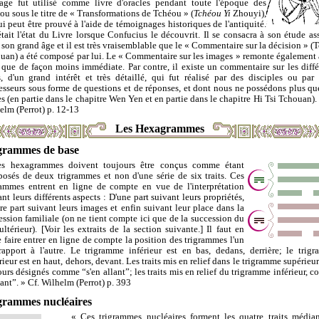
age fut utilisé comme livre d'oracles pendant toute l'époque des
ou sous le titre de « Transformations de Tchéou » (
Tchéou Yi
Zhouyi),
ui peut être prouvé à l'aide de témoignages historiques de l'antiquité.
était l'état du Livre lorsque Confucius le découvrit. Il se consacra à son étude as
 son grand âge et il est très vraisemblable que le « Commentaire sur la décision » (
uan) a été composé par lui. Le « Commentaire sur les images » remonte également à
 que de façon moins immédiate. Par contre, il existe un commentaire sur les diffé
ts, d'un grand intérêt et très détaillé, qui fut réalisé par des disciples ou par 
esseurs sous forme de questions et de réponses, et dont nous ne possédons plus qu
es (en partie dans le chapitre Wen Yen et en partie dans le chapitre Hi Tsi Tchouan). 
elm (Perrot) p. 12-13
Les Hexagrammes
grammes de base
s hexagrammes doivent toujours être conçus comme étant
osés de deux trigrammes et non d'une série de six traits. Ces
rammes entrent en ligne de compte en vue de l'interprétation
nt leurs différents aspects : D'une part suivant leurs propriétés,
tre part suivant leurs images et enfin suivant leur place dans la
ession familiale (on ne tient compte ici que de la succession du
ultérieur). [Voir les extraits de la section suivante.] Il faut en
e faire entrer en ligne de compte la position des trigrammes l'un
rapport à l'autre. Le trigramme inférieur est en bas, dedans, derrière; le trig
rieur est en haut, dehors, devant. Les traits mis en relief dans le trigramme supérieur
ours désignés comme “s'en allant”; les traits mis en relief du trigramme inférieur, 
ant”. » Cf. Wilhelm (Perrot) p. 393
grammes nucléaires
« Ces trigrammes nucléaires forment les quatre traits média