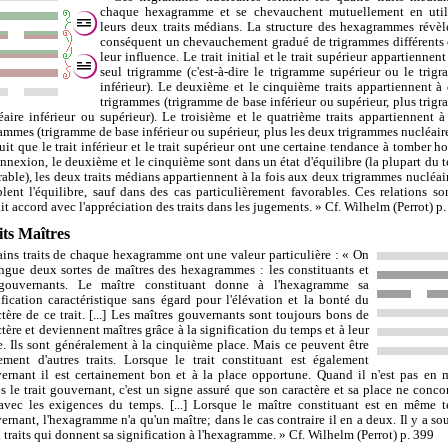
chaque hexagramme et se chevauchent mutuellement en util
leurs deux traits médians. La structure des hexagrammes révèl
conséquent un chevauchement gradué de trigrammes différents 
leur influence. Le trait initial et le trait supérieur appartiennen
seul trigramme (c'est-à-dire le trigramme supérieur ou le trig
inférieur). Le deuxième et le cinquième traits appartiennent à
trigrammes (trigramme de base inférieur ou supérieur, plus trig
éaire inférieur ou supérieur). Le troisième et le quatrième traits appartiennent à 
rammes (trigramme de base inférieur ou supérieur, plus les deux trigrammes nucléaires
suit que le trait inférieur et le trait supérieur ont une certaine tendance à tomber ho
onnexion, le deuxième et le cinquième sont dans un état d'équilibre (la plupart du 
rable), les deux traits médians appartiennent à la fois aux deux trigrammes nucléair
blent l'équilibre, sauf dans des cas particulièrement favorables. Ces relations so
ait accord avec l'appréciation des traits dans les jugements. » Cf. Wilhelm (Perrot) p
its Maîtres
ains traits de chaque hexagramme ont une valeur particulière : « On
ingue deux sortes de maîtres des hexagrammes : les constituants et
gouvernants. Le maître constituant donne à l'hexagramme sa
ification caractéristique sans égard pour l'élévation et la bonté du
ctère de ce trait. [...] Les maîtres gouvernants sont toujours bons de
ctère et deviennent maîtres grâce à la signification du temps et à leur
e. Ils sont généralement à la cinquième place. Mais ce peuvent être
ement d'autres traits. Lorsque le trait constituant est également
ernant il est certainement bon et à la place opportune. Quand il n'est pas en
s le trait gouvernant, c'est un signe assuré que son caractère et sa place ne conco
avec les exigences du temps. [...] Lorsque le maître constituant est en même 
ernant, l'hexagramme n'a qu'un maître; dans le cas contraire il en a deux. Il y a so
 traits qui donnent sa signification à l'hexagramme. » Cf. Wilhelm (Perrot) p. 399