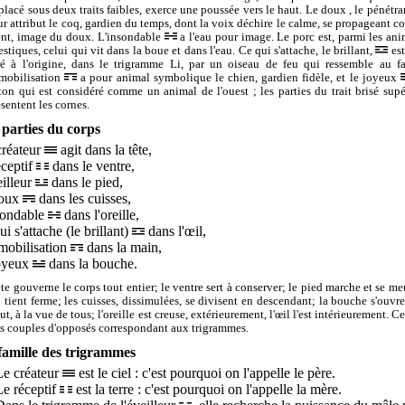
 placé sous deux traits faibles, exerce une poussée vers le haut. Le doux , le pénétr
ur attribut le coq, gardien du temps, dont la voix déchire le calme, se propageant 
ent, image du doux. L'insondable
a l'eau pour image. Le porc est, parmi les an
tiques, celui qui vit dans la boue et dans l'eau. Ce qui s'attache, le brillant,
est
ré à l'origine, dans le trigramme Li, par un oiseau de feu qui ressemble au fa
mobilisation
a pour animal symbolique le chien, gardien fidèle, et le joyeux
on qui est considéré comme un animal de l'ouest ; les parties du trait brisé supé
ésentent les cornes.
 parties du corps
créateur
agit dans la tête,
éceptif
dans le ventre,
eilleur
dans le pied,
doux
dans les cuisses,
nsondable
dans l'oreille,
ui s'attache (le brillant)
dans l'œil,
mobilisation
dans la main,
joyeux
dans la bouche.
ête gouverne le corps tout entier; le ventre sert à conserver; le pied marche et se meu
 tient ferme; les cuisses, dissimulées, se divisent en descendant; la bouche s'ouvre
ut, à la vue de tous; l'oreille est creuse, extérieurement, l'œil l'est intérieurement. C
es couples d'opposés correspondant aux trigrammes.
famille des trigrammes
e créateur
est le ciel : c'est pourquoi on l'appelle le père.
e réceptif
est la terre : c'est pourquoi on l'appelle la mère.