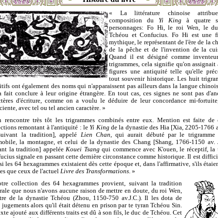
« La littérature chinoise attribu
composition du
Yi King
à quatre sa
personnages: Fo Hi, le roi Wen, le d
Tchéou et Confucius. Fo Hi est une f
mythique, le représentant de l'ère de la ch
de la pêche et de l'invention de la cui
Quand il est désigné comme inventeu
trigrammes, cela signifie qu'on assignait 
figures une antiquité telle qu'elle préc
tout souvenir historique. Les huit trigr
itifs ont également des noms qui n'apparaissent pas ailleurs dans la langue chinois
a fait conclure à leur origine étrangère. En tout cas, ces signes ne sont pas d'an
ctères d'écriture, comme on a voulu le déduire de leur concordance mi-fortuite
iente, avec tel ou tel ancien caractère. »
 rencontre très tôt les trigrammes combinés entre eux. Mention est faite de
ections remontant à l'antiquité : le
Yi King
de la dynastie des Hia [Xia, 2205-1766 av
suivant la tradition], appelé
Lien Chan
, qui aurait débuté par le trigramme
mobile, la montagne, et celui de la dynastie des Chang [Shang, 1766-1150 av. J
ant la tradition] appelée
Kouei Tsang
qui commence avec K'ouen, le réceptif, la t
ucius signale en passant cette dernière circonstance comme historique. Il est diffici
 si les 64 hexagrammes existaient dès cette époque et, dans l'affirmative, s'ils étaien
s que ceux de l'actuel
Livre des Transformations
. »
tre collection des 64 hexagrammes provient, suivant la tradition
rale que nous n'avons aucune raison de mettre en doute, du roi Wen,
tre de la dynastie Tchéou (Zhou, 1150-750 av.J.C.). Il les dota de
s jugements alors qu'il était détenu en prison par te tyran Tchéou Sin.
xte ajouté aux différents traits est dû à son fils, le duc de Tchéou. Cet