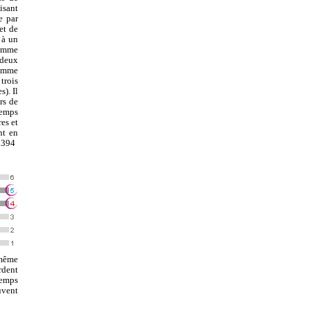
isant
e par
et de
t à un
ramme
 deux
ramme
trois
). Il
rs de
temps
es et
nt en
. 394
 même
rdent
temps
uvent