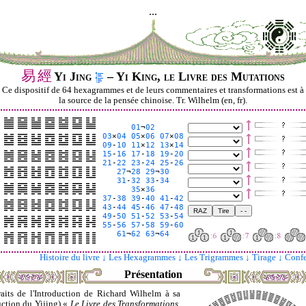
...
易
經
Yi Jing
– Yi King, le Livre des Mutations
Ce dispositif de 64 hexagrammes et de leurs commentaires et transformations est à
la source de la pensée chinoise. Tr. Wilhelm (en, fr).
01
¬
02
03
×
04
05
×
06
07
×
08
09
-
10
11
×
12
13
×
14
15
-
16
17
-
18
19
-
20
21
-
22
23
-
24
25
-
26
27
¬
28
29
¬
30
31
-
32
33
-
34
35
×
36
37
-
38
39
-
40
41
-
42
43
-
44
45
-
46
47
-
48
49
-
50
51
-
52
53
-
54
55
-
56
57
-
58
59
-
60
61
¬
62
63
¬
64
Histoire du livre ↓
Les Hexagrammes ↓
Les Trigrammes ↓
Tirage ↓
Confe
Présentation
raits de l'Introduction de Richard Wilhelm à sa
uction du Yijing) «
Le Livre des Transformations
,