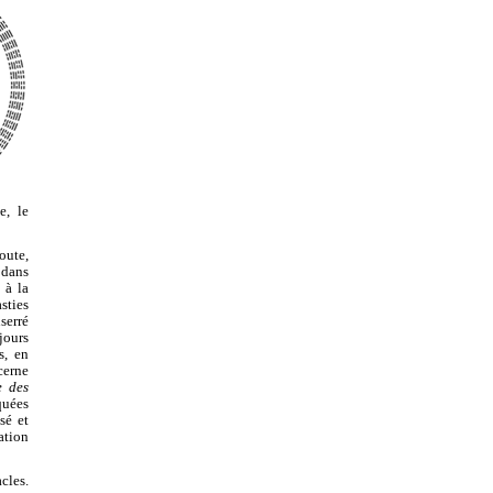
e, le
oute,
 dans
 à la
asties
serré
jours
s, en
cerne
e des
quées
sé et
ation
cles.