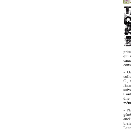
prim
qui 
cara
consc
« On
coll
C., 
l'im
suiv
Conf
dire
même
« No
géné
ancê
bref
Le te