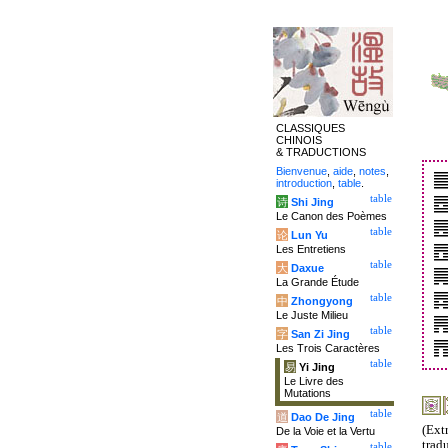
CLASSIQUES
CHINOIS
& TRADUCTIONS
Bienvenue
,
aide
,
notes
,
introduction
,
table
.
table
诗
Shi Jing
Le Canon des Poèmes
table
论
Lun Yu
Les Entretiens
table
大
Daxue
La Grande Étude
table
中
Zhongyong
Le Juste Milieu
table
字
San Zi Jing
Les Trois Caractères
table
易
Yi Jing
Le Livre des
Mutations
table
道
Dao De Jing
(Ext
De la Voie et la Vertu
trad
table