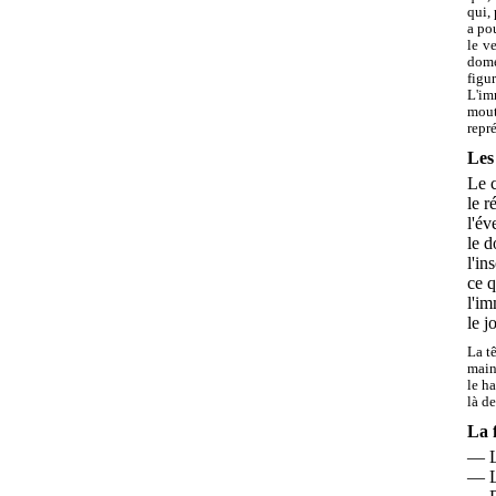
qui,
a po
le v
domes
figu
L'im
mout
repr
Les
Le 
le r
l'év
le 
l'i
ce q
l'im
le 
La t
main
le ha
là d
La 
— L
— L