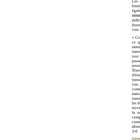
Les 
limi
éga
diff
donn
vint 
« Ce
ce q
mani
tran
tout
pass
teno
Tran
d'ét
tran
vue,
comm
mai
tran
les 
rece
la n
comp
comm
abst
3-6