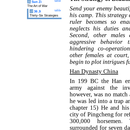
table
兵
Sun Zi
The Art of War
Send your enemy beauti
table
计
36 Ji
his camp. This strategy 
Thirty-Six Strategies
ruler becomes so ena
neglects his duties an
Second, other males 
aggressive behavior t
hindering co-operatio
other females at court
begin to plot intrigues f
Han Dynasty China
In 199 BC the Han emp
army against the in
however, was no match 
he was led into a trap a
chapter 15) He and his 
city of Pingcheng for r
300,000 horsemen. 
surrounded for seven da