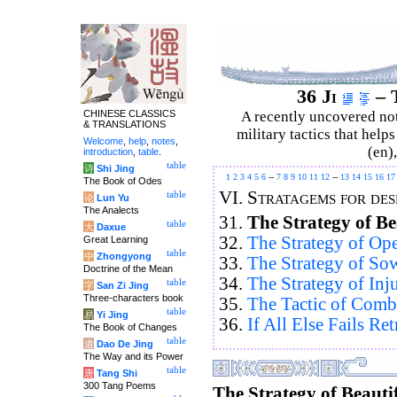
36 Ji
– T
CHINESE CLASSICS
A recently uncovered no
& TRANSLATIONS
military tactics that help
Welcome
,
help
,
notes
,
(en)
introduction
,
table
.
table
诗
Shi Jing
1
2
3
4
5
6
--
7
8
9
10
11
12
--
13
14
15
16
17
The Book of Odes
VI.
Stratagems for des
table
论
Lun Yu
The Analects
31.
The Strategy of B
table
大
Daxue
32.
The Strategy of Op
Great Learning
table
中
Zhongyong
33.
The Strategy of So
Doctrine of the Mean
34.
The Strategy of Inj
table
字
San Zi Jing
Three-characters book
35.
The Tactic of Comb
table
易
Yi Jing
36.
If All Else Fails Ret
The Book of Changes
table
道
Dao De Jing
The Way and its Power
table
唐
Tang Shi
300 Tang Poems
The Strategy of Beaut