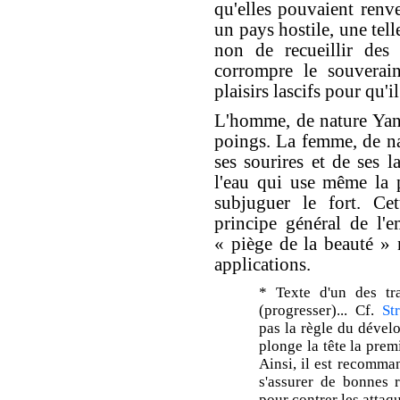
qu'elles pouvaient ren
un pays hostile, une tel
non de recueillir des 
corrompre le souverai
plaisirs lascifs pour qu'il
L'homme, de nature Yang
poings. La femme, de nat
ses sourires et de ses 
l'eau qui use même la p
subjuguer le fort. Cet
principe général de l'e
« piège de la beauté » 
applications.
* Texte d'un des tra
(progresser)... Cf.
St
pas la règle du dével
plonge la tête la prem
Ainsi, il est recomma
s'assurer de bonnes r
pour contrer les attaq