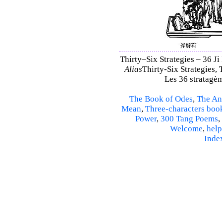
Thirty–Six Strategies – 36 Ji 
Alias
Thirty-Six Strategies, 
Les 36 stratagèm
The Book of Odes
,
The An
Mean
,
Three-characters boo
Power
,
300 Tang Poems
,
Welcome
,
help
Inde