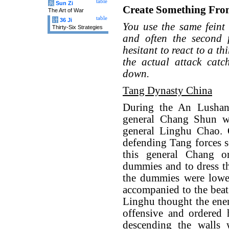
table
兵
Sun Zi
Create Something Fro
The Art of War
table
计
36 Ji
You use the same feint 
Thirty-Six Strategies
and often the second f
hesitant to react to a thi
the actual attack cat
down.
Tang Dynasty China
During the An Lushan
general Chang Shun wa
general Linghu Chao. 
defending Tang forces 
this general Chang 
dummies and to dress t
the dummies were lower
accompanied to the bea
Linghu thought the ene
offensive and ordered 
descending the walls