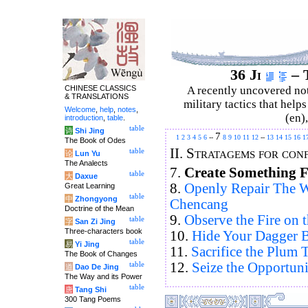
36 Ji
– T
CHINESE CLASSICS
A recently uncovered no
& TRANSLATIONS
military tactics that help
Welcome
,
help
,
notes
,
(en)
introduction
,
table
.
table
诗
Shi Jing
7
1
2
3
4
5
6
--
8
9
10
11
12
--
13
14
15
16
1
The Book of Odes
II.
Stratagems for con
table
论
Lun Yu
The Analects
7.
Create Something 
table
大
Daxue
8.
Openly Repair The W
Great Learning
table
中
Zhongyong
Chencang
Doctrine of the Mean
9.
Observe the Fire on 
table
字
San Zi Jing
Three-characters book
10.
Hide Your Dagger B
table
易
Yi Jing
11.
Sacrifice the Plum T
The Book of Changes
12.
Seize the Opportun
table
道
Dao De Jing
The Way and its Power
table
唐
Tang Shi
300 Tang Poems