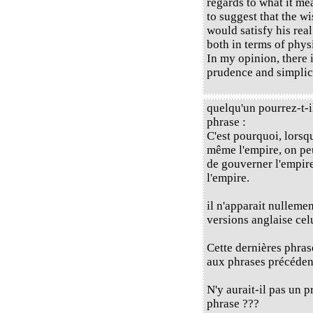
regards to what it me
to suggest that the w
would satisfy his rea
both in terms of phys
In my opinion, there 
prudence and simplici
quelqu'un pourrez-t-i
phrase :
C'est pourquoi, lors
même l'empire, on peut
de gouverner l'empire
l'empire.
il n'apparait nulleme
versions anglaise cel
Cette dernières phras
aux phrases précédent
N'y aurait-il pas un 
phrase ???