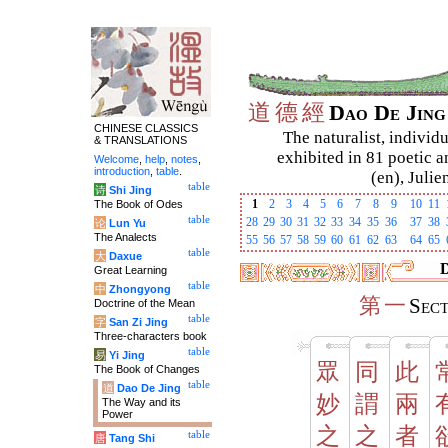
道
德
經
Dao De Jin
CHINESE CLASSICS
The naturalist, individu
& TRANSLATIONS
exhibited in 81 poetic a
Welcome
,
help
,
notes
,
introduction
,
table
.
(en), Julie
table
诗
Shi Jing
1
2
3
4
5
6
7
8
9
10
11
The Book of Odes
table
28
29
30
31
32
33
34
35
36
37
38
论
Lun Yu
The Analects
55
56
57
58
59
60
61
62
63
64
65
table
大
Daxue
D
Great Learning
table
中
Zhongyong
第
一
Sec
Doctrine of the Mean
table
字
San Zi Jing
Three-characters book
table
易
Yi Jing
眾
同
此
The Book of Changes
table
道
Dao De Jing
妙
謂
兩
The Way and its
Power
之
之
者
table
唐
Tang Shi