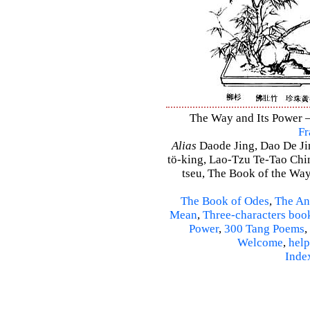
The Way and Its Power – 
Fr
Alias
Daode Jing, Dao De Jin
tö-king, Lao-Tzu Te-Tao Ching
tseu, The Book of the Way 
The Book of Odes
,
The An
Mean
,
Three-characters boo
Power
,
300 Tang Poems
,
Welcome
,
help
Inde