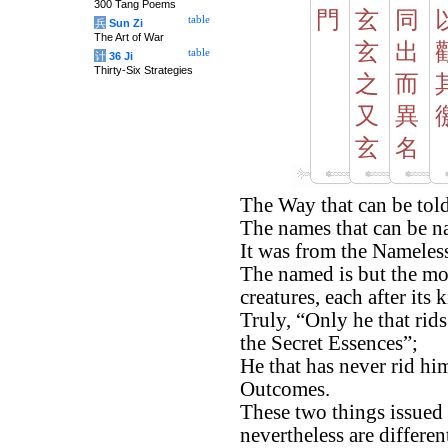
300 Tang Poems
門
玄
同
table
兵
Sun Zi
The Art of War
玄
出
table
计
36 Ji
Thirty-Six Strategies
之
而
又
異
玄
名
The Way that can be tol
The names that can be n
It was from the Nameles
The named is but the mot
creatures, each after its 
Truly, “Only he that rids
the Secret Essences”;
He that has never rid him
Outcomes.
These two things issued
nevertheless are differen