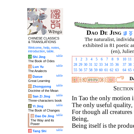
Dao De Jing
CHINESE CLASSICS
The naturalist, individu
& TRANSLATIONS
exhibited in 81 poetic a
Welcome
,
help
,
notes
,
(en), Julie
introduction
,
table
.
table
诗
Shi Jing
1
2
3
4
5
6
7
8
9
10
11
The Book of Odes
28
29
30
31
32
33
34
35
36
37
38
table
论
Lun Yu
55
56
57
58
59
60
61
62
63
64
65
The Analects
table
大
Daxue
Da
Great Learning
table
中
Zhongyong
Sectio
Doctrine of the Mean
table
字
San Zi Jing
In Tao the only motion i
Three-characters book
The only useful quality,
table
易
Yi Jing
The Book of Changes
For though all creatures
table
道
Dao De Jing
Being,
The Way and its
Power
Being itself is the produ
table
唐
Tang Shi