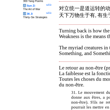
300 Tang Poems
table
兵
Sun Zi
对立统一是道运转的动
The Art of War
table
计
36 Ji
天下万物生于有, 有生
Thirty-Six Strategies
Turning back is how th
Weakness is the means 
The myriad creatures in 
Something, and Somethi
Le retour au non-être (
La faiblesse est la fonct
Toutes les choses du mond
du non-être.
31. Le mouvement du T
donne aux êtres, a po
non-être). S'ils ne r
pourrait les mettre en