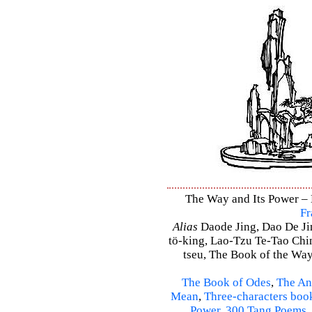
The Way and Its Power – D
Fr
Alias
Daode Jing, Dao De Jin
tö-king, Lao-Tzu Te-Tao Ching
tseu, The Book of the Way 
The Book of Odes
,
The An
Mean
,
Three-characters boo
Power
,
300 Tang Poems
,