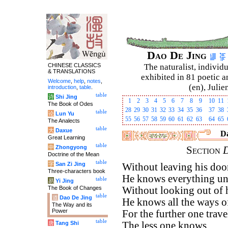
Dao De Jing
CHINESE CLASSICS
The naturalist, individu
& TRANSLATIONS
exhibited in 81 poetic a
Welcome
,
help
,
notes
,
(en), Julie
introduction
,
table
.
table
诗
Shi Jing
1
2
3
4
5
6
7
8
9
10
11
The Book of Odes
28
29
30
31
32
33
34
35
36
37
38
table
论
Lun Yu
55
56
57
58
59
60
61
62
63
64
65
The Analects
table
大
Daxue
Da
Great Learning
table
中
Zhongyong
Section
Doctrine of the Mean
table
字
San Zi Jing
Without leaving his doo
Three-characters book
He knows everything un
table
易
Yi Jing
The Book of Changes
Without looking out of
table
道
Dao De Jing
He knows all the ways o
The Way and its
Power
For the further one trave
table
唐
Tang Shi
The less one knows.