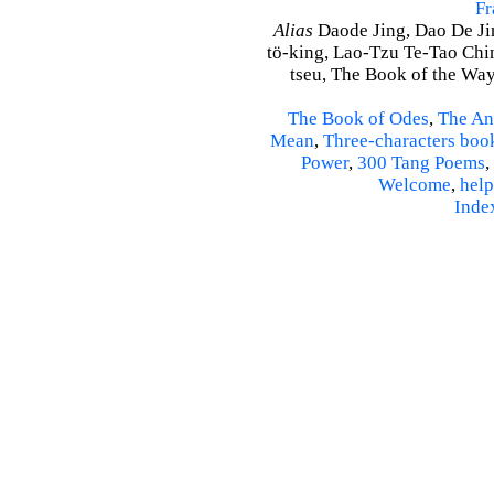
Fr
Alias
Daode Jing, Dao De Jin
tö-king, Lao-Tzu Te-Tao Ching
tseu, The Book of the Way 
The Book of Odes
,
The An
Mean
,
Three-characters boo
Power
,
300 Tang Poems
,
Welcome
,
help
Inde