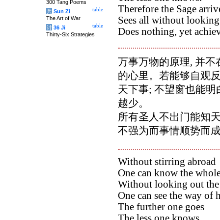
300 Tang Poems
Therefore the Sage arriv
table
兵
Sun Zi
Sees all without looking
The Art of War
table
计
36 Ji
Does nothing, yet achie
Thirty-Six Strategies
万事万物的原理, 并不
的心里。若能够自观反省
天下事; 不望窗也能
越少。
所有圣人不出门能知天
不强为而事情顺势而
Without stirring abroad
One can know the whole
Without looking out th
One can see the way of 
The further one goes
The less one knows.