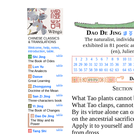
Dao De Jing
CHINESE CLASSICS
The naturalist, individu
& TRANSLATIONS
exhibited in 81 poetic a
Welcome
,
help
,
notes
,
(en), Julie
introduction
,
table
.
table
诗
Shi Jing
1
2
3
4
5
6
7
8
9
10
11
The Book of Odes
28
29
30
31
32
33
34
35
36
37
38
table
论
Lun Yu
55
56
57
58
59
60
61
62
63
64
65
The Analects
table
大
Daxue
Da
Great Learning
table
中
Zhongyong
Section
Doctrine of the Mean
table
字
San Zi Jing
What Tao plants cannot 
Three-characters book
What Tao clasps, cannot 
table
易
Yi Jing
The Book of Changes
By its virtue alone can o
table
道
Dao De Jing
on the ancestrial sacrific
The Way and its
Power
Apply it to yourself and
table
唐
Tang Shi
from dross.