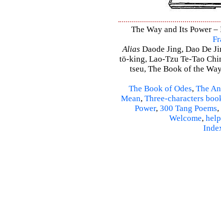
The Way and Its Power – D
Fr
Alias
Daode Jing, Dao De Jin
tö-king, Lao-Tzu Te-Tao Ching
tseu, The Book of the Way 
The Book of Odes
,
The An
Mean
,
Three-characters boo
Power
,
300 Tang Poems
,
Welcome
,
help
Inde