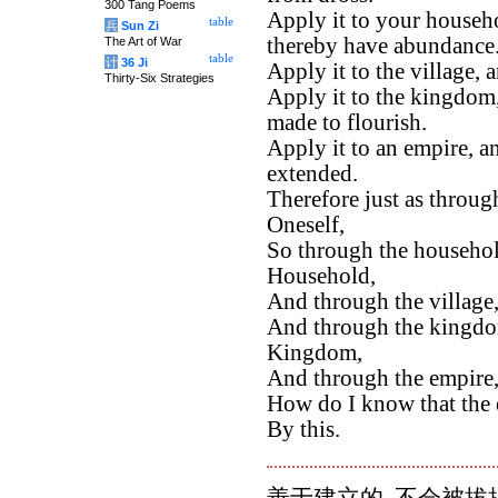
300 Tang Poems
Apply it to your househ
table
兵
Sun Zi
thereby have abundance
The Art of War
table
计
36 Ji
Apply it to the village, 
Thirty-Six Strategies
Apply it to the kingdom
made to flourish.
Apply it to an empire, a
extended.
Therefore just as throu
Oneself,
So through the househo
Household,
And through the village
And through the kingdo
Kingdom,
And through the empire,
How do I know that the 
By this.
善于建立的, 不会被拔