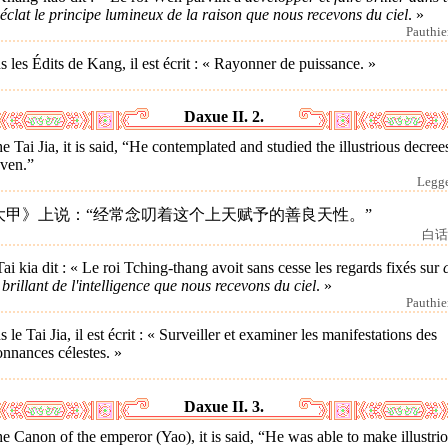
éclat le principe lumineux de la raison que nous recevons du ciel
. »
Pauthier
 les Édits de Kang, il est écrit : « Rayonner de puissance. »
Daxue II. 2.
he Tai Jia, it is said, “He contemplated and studied the illustrious decree
ven.”
Legge
大甲》上说：“经常念叨着这个上天赋予的善良天性。”
白话
ai kia dit : « Le roi Tching-thang avoit sans cesse les regards fixés sur
brillant de l'intelligence que nous recevons du ciel
. »
Pauthier
 le Tai Jia, il est écrit : « Surveiller et examiner les manifestations des
nnances célestes. »
Daxue II. 3.
he Canon of the emperor (Yao), it is said, “He was able to make illustri