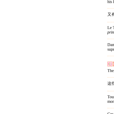
his 
又
Le T
prin
Dans
sup
The
这
Tous
mor
Ces