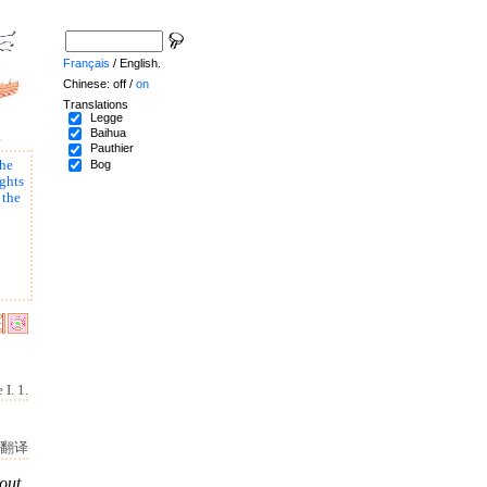
Français
/ English.
Chinese: off /
on
Translations
Legge
Baihua
.
Pauthier
Bog
the
ghts
 the
 I. 1.
翻译
tout