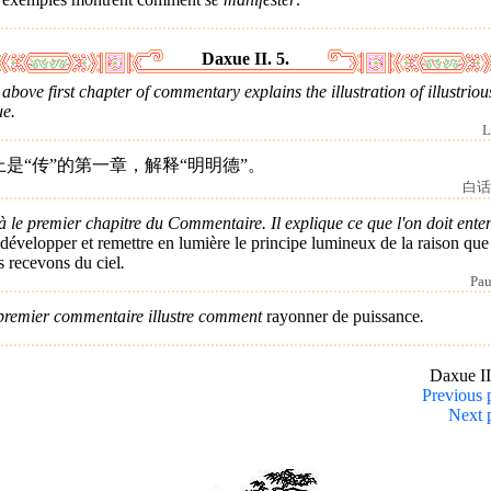
Daxue II. 5.
above first chapter of commentary explains the illustration of illustriou
ue.
L
上是“传”的第一章，解释“明明德”。
白话
à le premier chapitre du Commentaire. Il explique ce que l'on doit ente
développer et remettre en lumière le principe lumineux de la raison que
 recevons du ciel
.
Pau
premier commentaire illustre comment
rayonner de puissance
.
Daxue I
Previous 
Next 