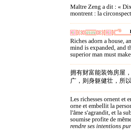
Maître Zeng a dit : « Dix
montrent : la circonspect
Riches adorn a house, an
mind is expanded, and th
superior man must make 
拥有财富能装饰房屋
广，则身躯健壮，所
Les richesses ornent et 
orne et embellit la person
l'âme s'agrandit, et la su
soumise profite de même.
rendre ses intentions pur