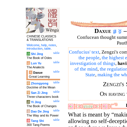
Daxue
–
CHINESE CLASSICS
Confucean thought summar
& TRANSLATIONS
Pauth
Welcome
,
help
,
notes
,
introduction
,
table
.
Confucius' text
, Zengzi's c
table
诗
Shi Jing
the people
,
the highest 
The Book of Odes
table
investigation of things
,
havi
论
Lun Yu
The Analects
of the mind
,
the regulatio
table
大
Daxue
State
,
making the wh
Great Learning
Zengzi's
table
中
Zhongyong
Doctrine of the Mean
table
On having 
字
San Zi Jing
Three-characters book
table
易
Yi Jing
The Book of Changes
table
道
Dao De Jing
What is meant by “making
The Way and its Power
allowing no self-decepti
table
唐
Tang Shi
300 Tang Poems