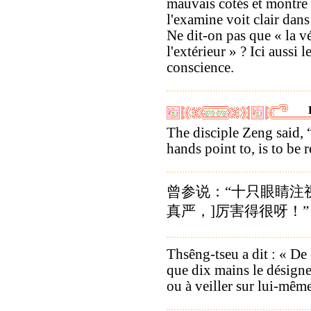
mauvais cotés et montre
l'examine voit clair dan
Ne dit-on pas que « la vé
l'extérieur » ? Ici aussi 
conscience.
The disciple Zeng said, 
hands point to, is to be
曾参说：“十只眼睛注
真严，]厉害得很呀！”
Thsêng-tseu a dit : « De 
que dix mains le désignen
ou à veiller sur lui-même