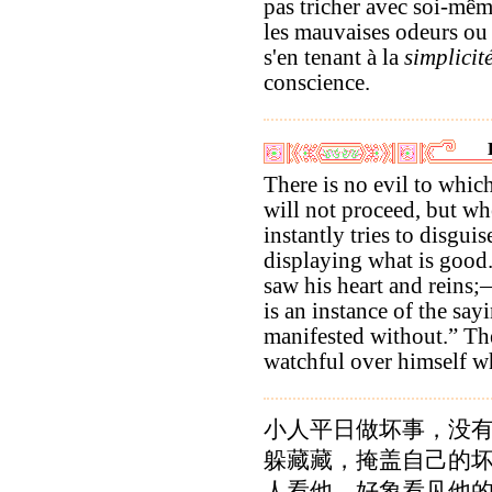
pas tricher avec soi-mêm
les mauvaises odeurs ou 
s'en tenant à la
simplicit
conscience.
There is no evil to whic
will not proceed, but wh
instantly tries to disgui
displaying what is good.
saw his heart and reins;
is an instance of the sa
manifested without.” Th
watchful over himself wh
小人平日做坏事，没
躲藏藏，掩盖自己的
人看他，好象看见他