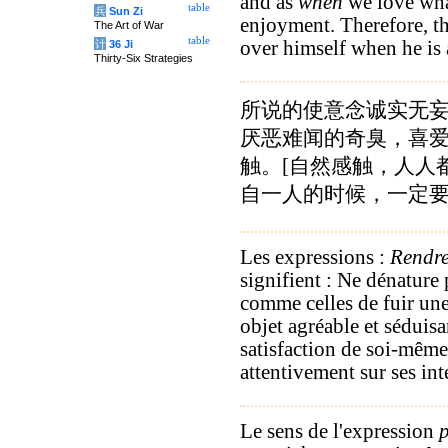
and as
when
we love what
table
兵
Sun Zi
enjoyment. Therefore, t
The Art of War
table
over himself when he is 
计
36 Ji
Thirty-Six Strategies
所说的使意念诚实无
厌恶难闻的奇臭，喜
触。[自然感触，人人
自一人的时候，一定
Les expressions :
Rendre 
signifient : Ne dénature p
comme celles de fuir une
objet agréable et séduisan
satisfaction de soi-même.
attenti­vement sur ses int
Le sens de l'expression
p