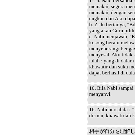
11. a. Nabi bersabda
memakai, segera menj
memakai, dengan sen
engkau dan Aku dapa
b. Zi-lu bertanya, "
yang akan Guru pilih
c. Nabi menjawab, "
kosong berani melawa
menyeberangi bengaw
menyesal. Aku tidak
ialah : yang di dala
khawatir dan suka m
dapat berhasil di dal
10. Bila Nabi sampai 
menyanyi.
16. Nabi bersabda : 
dirimu, khawatirlah k
相手が自分を理解