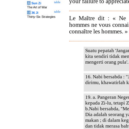
your failure to appreciate
table
兵
Sun Zi
The Art of War
table
计
36 Ji
Le Maître dit : « Ne 
Thirty-Six Strategies
hommes ne vous connaiss
connaître les hommes. »
Suatu pepatah 'Jang
kita sendiri tidak me
mengerti orang pula'.
16. Nabi bersabda : 
dirimu, khawatirlah k
19. a. Pangeran Nege
kepada Zi-lu, tetapi 
b.Nabi bersabda, "M
Dia adalah seorang y
makan ; di dalam ke
dan tidak merasa bah