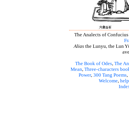
The Analects of Confucius 
Fr
Alias
the Lunyu, the Lun Yü,
ave
The Book of Odes
,
The An
Mean
,
Three-characters boo
Power
,
300 Tang Poems
,
Welcome
,
help
Inde