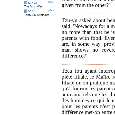
table
兵
Sun Zi
given from the other?"
The Art of War
table
计
36 Ji
Thirty-Six Strategies
Tzu-yu asked about bein
said, 'Nowadays for a m
no more than that he is
parents with food. Eve
are, in some way, prov
man shows no revere
difference?'
Tzeu iou ayant interro
piété filiale, le Maître 
filiale qu'on pratique m
qu'à fournir les parents 
animaux, tels que les ch
des hommes ce qui leur e
pour les parents n'est 
différence met-on entre 