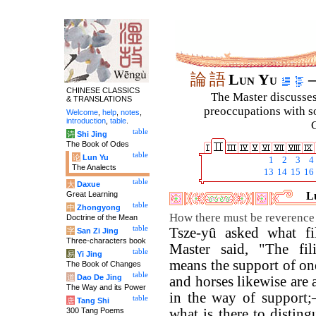
論
語
Lun Yu
–
CHINESE CLASSICS
The Master discusses 
& TRANSLATIONS
preoccupations with so
Welcome
,
help
,
notes
,
introduction
,
table
.
C
table
诗
Shi Jing
The Book of Odes
table
论
Lun Yu
1
2
3
4
The Analects
13
14
15
16
table
大
Daxue
Great Learning
Lu
table
中
Zhongyong
How there must be reverence i
Doctrine of the Mean
table
Tsze-yû asked what fi
字
San Zi Jing
Three-characters book
Master said, "The fil
table
易
Yi Jing
means the support of on
The Book of Changes
table
道
Dao De Jing
and horses likewise are
The Way and its Power
in the way of support;
table
唐
Tang Shi
300 Tang Poems
what is there to distin