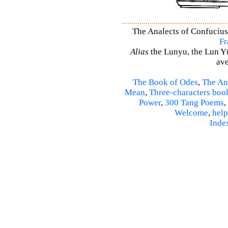
The Analects of Confucius 
Fr
Alias
the Lunyu, the Lun Yü,
ave
The Book of Odes
,
The An
Mean
,
Three-characters boo
Power
,
300 Tang Poems
,
Welcome
,
help
Inde