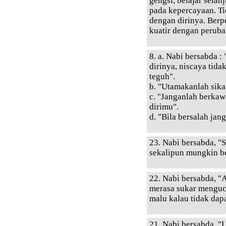
gengsi, belajar selan
pada kepercayaan. Ti
dengan dirinya. Berp
kuatir dengan peruba
8. a. Nabi bersabda :
dirinya, niscaya tida
teguh".
b. "Utamakanlah sika
c. "Janganlah berkaw
dirimu".
d. "Bila bersalah ja
23. Nabi bersabda, "
sekalipun mungkin ber
22. Nabi bersabda, 
merasa sukar menguca
malu kalau tidak dap
21. Nabi bersabda, "