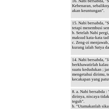
16. Nabi bersabda, "
Kebenaran, sebalikny
akan keuntungan".
15. Nabi bersabda, "S
tetapi menembusi se
b. Setelah Nabi perg
maksud kata-kata tad
c. Zeng-zi menjawab, 
kurang ialah Satya da
14. Nabi bersabda, "
berkhawatirlah kala
suatu kedudukan ; ja
mengetahui dirimu, t
kecakapan yang patut
8. a. Nabi bersabda :
dirinya, niscaya tida
teguh".
b. "Utamakanlah sika