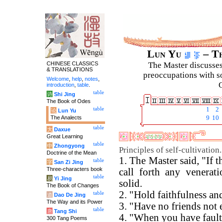
Lun Yu
– Th
CHINESE CLASSICS
The Master discusses 
& TRANSLATIONS
preoccupations with so
Welcome
,
help
,
notes
,
C
introduction
,
table
.
table
诗
Shi Jing
The Book of Odes
table
1
2
论
Lun Yu
The Analects
9
10
table
大
Daxue
Great Learning
table
中
Zhongyong
Principles of self-cultivation.
Doctrine of the Mean
1. The Master said, "If t
table
字
San Zi Jing
Three-characters book
call forth any venerat
table
易
Yi Jing
solid.
The Book of Changes
2. "Hold faithfulness and 
table
道
Dao De Jing
The Way and its Power
3. "Have no friends not 
table
唐
Tang Shi
4. "When you have fault
300 Tang Poems