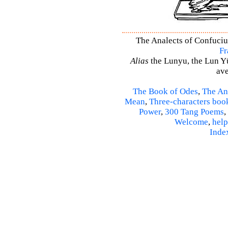
The Analects of Confucius
Fr
Alias
the Lunyu, the Lun Yü,
ave
The Book of Odes
,
The An
Mean
,
Three-characters boo
Power
,
300 Tang Poems
,
Welcome
,
help
Inde