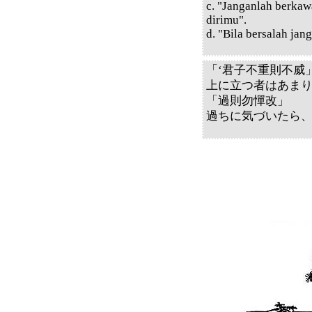
c. "Janganlah berkaw
dirimu".
d. "Bila bersalah ja
「‘君子不重則不威
上に立つ者はあま
「過則勿憚改」
過ちに気づいたら、