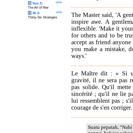
table
兵
Sun Zi
The Art of War
table
计
36 Ji
The Master said, 'A gen
Thirty-Six Strategies
inspire awe. A gentlem
inflexible. 'Make it you
for others and to be tr
accept as friend anyone
you make a mistake, d
ways.'
Le Maître dit : « Si
gravité, il ne sera pas 
pas solide. Qu'il mette
sincérité ; qu'il ne lie
lui ressemblent pas ; s'i
courage de s'en corriger.
Suatu pepatah, "Nabi