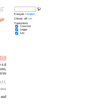
Français /
English
.
Chinois: off /
on
Traductions
Couvreur
Legge
Lau
-t-il
ons,
n'en
 I.1.
 then
e and