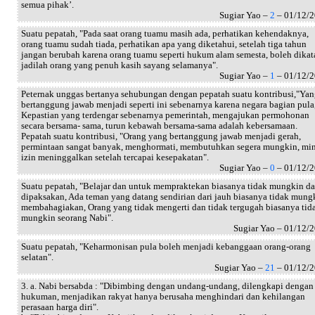
semua pihak’.
Sugiar Yao –
2
– 01/12/
Suatu pepatah, "Pada saat orang tuamu masih ada, perhatikan kehendaknya,
orang tuamu sudah tiada, perhatikan apa yang diketahui, setelah tiga tahun
jangan berubah karena orang tuamu seperti hukum alam semesta, boleh dikat
jadilah orang yang penuh kasih sayang selamanya".
Sugiar Yao –
1
– 01/12/
Peternak unggas bertanya sehubungan dengan pepatah suatu kontribusi,"Ya
bertanggung jawab menjadi seperti ini sebenarnya karena negara bagian pula
Kepastian yang terdengar sebenarnya pemerintah, mengajukan permohonan
secara bersama- sama, turun kebawah bersama-sama adalah kebersamaan.
Pepatah suatu kontribusi, "Orang yang bertanggung jawab menjadi gerah,
permintaan sangat banyak, menghormati, membutuhkan segera mungkin, mi
izin meninggalkan setelah tercapai kesepakatan".
Sugiar Yao –
0
– 01/12/
Suatu pepatah, "Belajar dan untuk mempraktekan biasanya tidak mungkin da
dipaksakan, Ada teman yang datang sendirian dari jauh biasanya tidak mung
membahagiakan, Orang yang tidak mengerti dan tidak tergugah biasanya tid
mungkin seorang Nabi".
Sugiar Yao – 01/12/
Suatu pepatah, "Keharmonisan pula boleh menjadi kebanggaan orang-orang
selatan".
Sugiar Yao –
21
– 01/12/
3. a. Nabi bersabda : "Dibimbing dengan undang-undang, dilengkapi dengan
hukuman, menjadikan rakyat hanya berusaha menghindari dan kehilangan
perasaan harga diri".