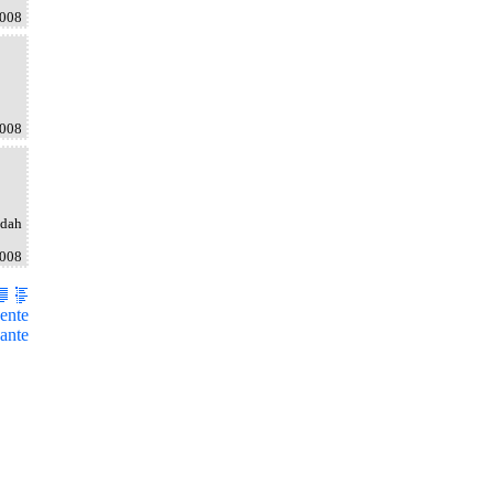
2008
2008
udah
2008
ente
ante