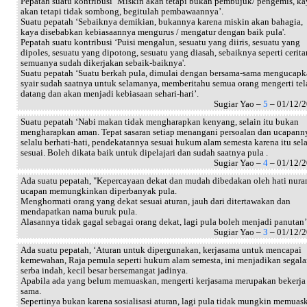
Pepatah suatu kontribusi ‘Miskin akan tetapi bukan pembujuk/ pengemis, ka
akan tetapi tidak sombong, begitulah pembawaannya’.
Suatu pepatah ‘Sebaiknya demikian, bukannya karena miskin akan bahagia,
kaya disebabkan kebiasaannya mengurus / mengatur dengan baik pula'.
Pepatah suatu kontribusi ‘Puisi mengalun, sesuatu yang diiris, sesuatu yang
dipoles, sesuatu yang dipotong, sesuatu yang diasah, sebaiknya seperti cerit
semuanya sudah dikerjakan sebaik-baiknya'.
Suatu pepatah ‘Suatu berkah pula, dimulai dengan bersama-sama mengucap
syair sudah saatnya untuk selamanya, memberitahu semua orang mengerti tel
datang dan akan menjadi kebiasaan sehari-hari’.
Sugiar Yao –
5
– 01/12/
Suatu pepatah ‘Nabi makan tidak mengharapkan kenyang, selain itu bukan
mengharapkan aman. Tepat sasaran setiap menangani persoalan dan ucapann
selalu berhati-hati, pendekatannya sesuai hukum alam semesta karena itu sel
sesuai. Boleh dikata baik untuk dipelajari dan sudah saatnya pula .
Sugiar Yao –
4
– 01/12/
Ada suatu pepatah, "Kepercayaan dekat dan mudah dibedakan oleh hati nuran
ucapan memungkinkan diperbanyak pula.
Menghormati orang yang dekat sesuai aturan, jauh dari ditertawakan dan
mendapatkan nama buruk pula.
Alasannya tidak gagal sebagai orang dekat, lagi pula boleh menjadi panutan’
Sugiar Yao –
3
– 01/12/
Ada suatu pepatah, ‘Aturan untuk dipergunakan, kerjasama untuk mencapai
kemewahan, Raja pemula seperti hukum alam semesta, ini menjadikan segal
serba indah, kecil besar bersemangat jadinya.
Apabila ada yang belum memuaskan, mengerti kerjasama merupakan bekerja
sama.
Sepertinya bukan karena sosialisasi aturan, lagi pula tidak mungkin memuas