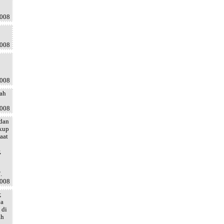
2008
2008
2008
lah
2008
 dan
ukup
aat
,
.
2008
;
ya
 di
ah