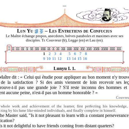
...
Lun Yu
– Les Entretiens de Confucius
Le Maître échange propos, anecdotes, brèves paraboles et maximes avec ses
disciples. Tr. Couvreur (fr), Legge (en) et Lau (en).
1
2
3
4
5
6
7
8
9
10
11
12
13
14
15
16
Lunyu I. 1.
aître dit : « Celui qui étudie pour appliquer au bon moment n'y trouve
 de la satisfaction ? Si des amis viennent de loin recevoir ses leç
prouve-t-il pas une grande joie ? S'il reste inconnu des hommes et 
ent aucune peine, n'est-il pas un homme honorable ? »
Couvreur
whole work and achievement of the learner, first perfecting his knowledge,
acting by his fame like-minded individuals, and finally complete in himself.
he Master said, "Is it not pleasant to learn with a constant perseveranc
ication?
Is it not delightful to have friends coming from distant quarters?