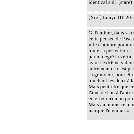
identical sui1 (stare)
[Xref] Lunyu III. 20. 
G. Pauthier, dans sa 
cette pensée de Pasca
« Je n'admire point 
toute sa perfection, 
pareil degré la vertu
avait l'extrême valeur
autrement ce n'est pa
sa grandeur, pour êtr
touchant les deux à la
Mais peut-être que c
l'âme de l'un à l'autre
en effet qu'en un poi
Mais au moins cela mar
marque l'étendue. »