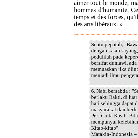
aimer tout le monde, mai
hommes d'humanité. Ces 
temps et des forces, qu'il
des arts libéraux. »
Suatu pepatah, "Bawa
dengan kasih sayang,
pedulilah pada keper
bersifat duniawi, ad
memuaskan jika diin
menjadi ilmu penget
6. Nabi bersabda : "
berlaku Bakti, di lua
hati sehingga dapat 
masyarakat dan berh
Peri Cinta Kasih. Bil
mempunyai kelebihan
Kitab-kitab".
Matakin-Indonesia –