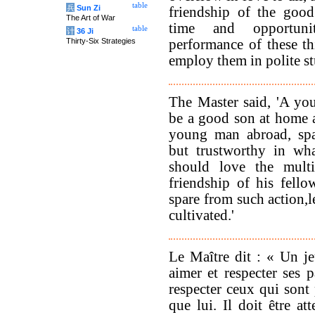
table
兵
Sun Zi
friendship of the goo
The Art of War
time and opportuni
table
计
36 Ji
Thirty-Six Strategies
performance of these th
employ them in polite st
The Master said, 'A y
be a good son at home 
young man abroad, spa
but trustworthy in wh
should love the multi
friendship of his fell
spare from such action,l
cultivated.'
Le Maître dit : « Un j
aimer et respecter ses p
respecter ceux qui sont
que lui. Il doit être at