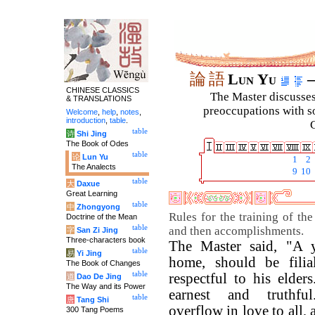
論
語
Lun Yu
–
CHINESE CLASSICS
The Master discusses 
& TRANSLATIONS
preoccupations with so
Welcome
,
help
,
notes
,
introduction
,
table
.
C
table
诗
Shi Jing
The Book of Odes
table
论
Lun Yu
1
2
The Analects
9
10
table
大
Daxue
Great Learning
table
中
Zhongyong
Rules for the training of the
Doctrine of the Mean
table
and then accomplishments.
字
San Zi Jing
Three-characters book
The Master said, "A 
table
易
Yi Jing
home, should be filia
The Book of Changes
table
respectful to his elder
道
Dao De Jing
The Way and its Power
earnest and truthf
table
唐
Tang Shi
overflow in love to all, 
300 Tang Poems