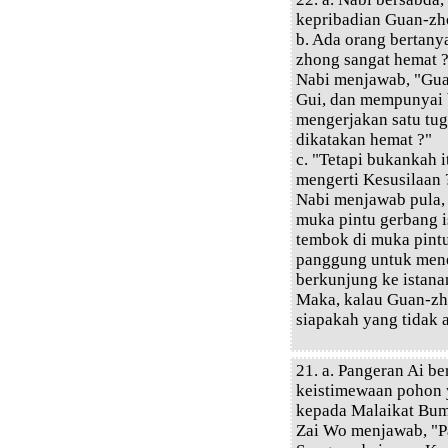
kepribadian Guan-zh
b. Ada orang bertany
zhong sangat hemat 
Nabi menjawab, "Gu
Gui, dan mempunyai 
mengerjakan satu tug
dikatakan hemat ?"
c. "Tetapi bukankah
mengerti Kesusilaan 
Nabi menjawab pula,
muka pintu gerbang 
tembok di muka pint
panggung untuk mene
berkunjung ke istan
Maka, kalau Guan-zh
siapakah yang tidak 
21. a. Pangeran Ai b
keistimewaan pohon 
kepada Malaikat Bum
Zai Wo menjawab, "P