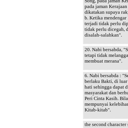
Song, pada jaman Ker
pada jaman Kerajaan 
dikatakan supaya rak
b. Ketika mendengar 
terjadi tidak perlu d
tidak perlu dicegah, 
disalah-salahkan".
20. Nabi bersabda, "
tetapi tidak melangg
membuat merana".
6. Nabi bersabda : "
berlaku Bakti, di lua
hati sehingga dapat 
masyarakat dan berh
Peri Cinta Kasih. Bil
mempunyai kelebihan
Kitab-kitab".
the second character 