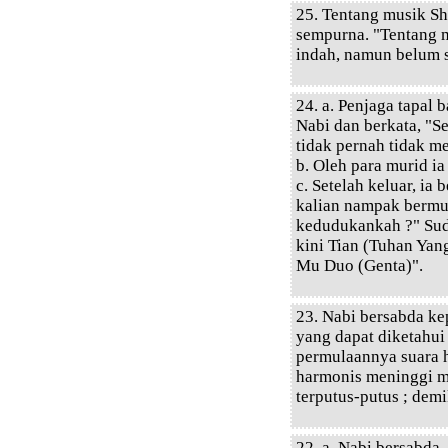
25. Tentang musik Sh
sempurna. "Tentang 
indah, namun belum 
24. a. Penjaga tapal
Nabi dan berkata, "Se
tidak pernah tidak m
b. Oleh para murid i
c. Setelah keluar, ia
kalian nampak bermu
kedudukankah ?" Suda
kini Tian (Tuhan Ya
Mu Duo (Genta)".
23. Nabi bersabda ke
yang dapat diketahui 
permulaannya suara h
harmonis meninggi m
terputus-putus ; dem
22. a. Nabi bersabda