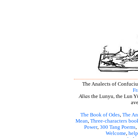
The Analects of Confucius
Fr
Alias
the Lunyu, the Lun Yü,
ave
The Book of Odes
,
The An
Mean
,
Three-characters boo
Power
,
300 Tang Poems
,
Welcome
,
help