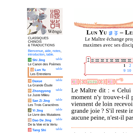
Lun Yu
– Les
CLASSIQUES
Le Maître échange prop
CHINOIS
maximes avec ses discipl
& TRADUCTIONS
Bienvenue
,
aide
,
notes
,
introduction
,
table
.
table
诗
Shi Jing
Le Canon des Poèmes
1
2
table
论
Lun Yu
9
10
Les Entretiens
table
大
Daxue
La Grande Étude
Le Maître dit : « Celui
table
中
Zhongyong
Le Juste Milieu
moment n'y trouve-t-il p
table
字
San Zi Jing
viennent de loin recevoi
Les Trois Caractères
grande joie ? S'il reste
table
易
Yi Jing
Le Livre des Mutations
aucune peine, n'est-il 
table
道
Dao De Jing
De la Voie et la Vertu
table
唐
Tang Shi