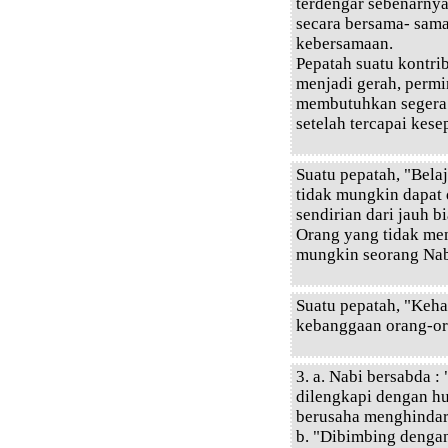
terdengar sebenarny
secara bersama- sam
kebersamaan.
Pepatah suatu kontri
menjadi gerah, permi
membutuhkan segera 
setelah tercapai kese
Suatu pepatah, "Bela
tidak mungkin dapat
sendirian dari jauh 
Orang yang tidak men
mungkin seorang Nab
Suatu pepatah, "Keh
kebanggaan orang-ora
3. a. Nabi bersabda 
dilengkapi dengan h
berusaha menghindari
b. "Dibimbing denga