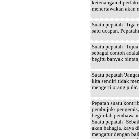
ketenangan diperlaku
menertawakan akan m
Suatu pepatah ‘Tiga 
satu ucapan, Pepatah
Suatu pepatah ‘Tujua
sebagai contoh adala
begitu banyak bintang
Suatu pepatah 'Jang
kita sendiri tidak me
mengerti orang pula'.
Pepatah suatu kontri
pembujuk/ pengemis, 
begitulah pembawaan
Suatu pepatah ‘Seba
akan bahagia, kaya 
mengatur dengan baik