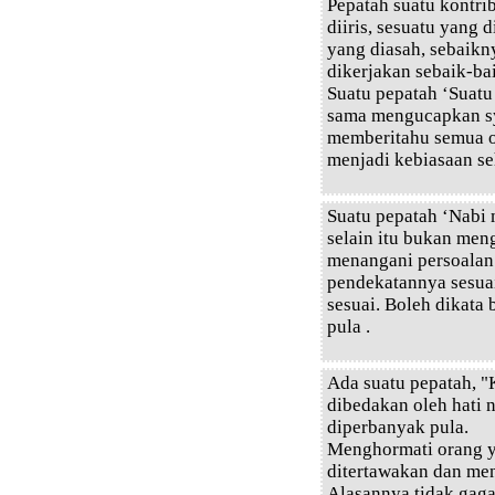
Pepatah suatu kontri
diiris, sesuatu yang 
yang diasah, sebaikn
dikerjakan sebaik-ba
Suatu pepatah ‘Suatu
sama mengucapkan sy
memberitahu semua o
menjadi kebiasaan seh
Suatu pepatah ‘Nabi
selain itu bukan men
menangani persoalan 
pendekatannya sesuai
sesuai. Boleh dikata 
pula .
Ada suatu pepatah, 
dibedakan oleh hati
diperbanyak pula.
Menghormati orang ya
ditertawakan dan me
Alasannya tidak gagal