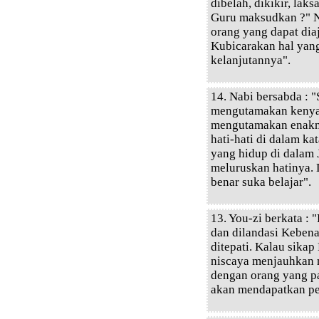
dibelah, dikikir, lak
Guru maksudkan ?" Na
orang yang dapat di
Kubicarakan hal yan
kelanjutannya".
14. Nabi bersabda : 
mengutamakan kenyan
mengutamakan enakny
hati-hati di dalam k
yang hidup di dalam J
meluruskan hatinya.
benar suka belajar".
13. You-zi berkata :
dan dilandasi Kebena
ditepati. Kalau sikap
niscaya menjauhkan m
dengan orang yang pa
akan mendapatkan pe