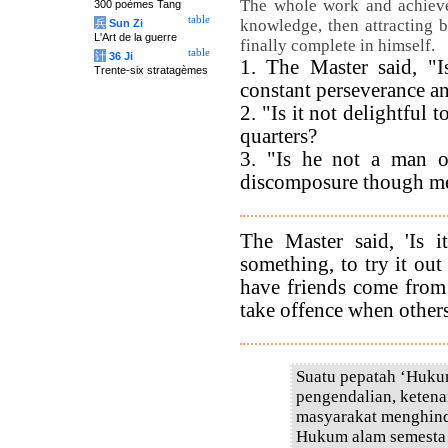
The whole work and achievem
300 poèmes Tang
table
knowledge, then attracting 
兵
Sun Zi
L'Art de la guerre
finally complete in himself.
table
计
36 Ji
1. The Master said, "I
Trente-six stratagèmes
constant perseverance a
2. "Is it not delightful
quarters?
3. "Is he not a man o
discomposure though me
The Master said, 'Is i
something, to try it out 
have friends come from 
take offence when others 
Suatu pepatah ‘Hukum
pengendalian, ketena
masyarakat menghinda
Hukum alam semesta d