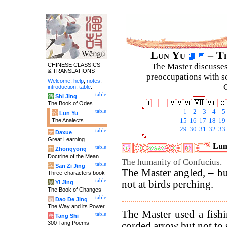
Lun Yu
– Th
CHINESE CLASSICS
The Master discusses 
& TRANSLATIONS
preoccupations with so
Welcome
,
help
,
notes
,
C
introduction
,
table
.
table
诗
Shi Jing
The Book of Odes
table
1
2
3
4
5
论
Lun Yu
The Analects
15
16
17
18
19
29
30
31
32
33
table
大
Daxue
Great Learning
Luny
table
中
Zhongyong
Doctrine of the Mean
The humanity of Confucius.
table
字
San Zi Jing
The Master angled, – but
Three-characters book
table
not at birds perching.
易
Yi Jing
The Book of Changes
table
道
Dao De Jing
The Way and its Power
The Master used a fishi
table
唐
Tang Shi
300 Tang Poems
corded arrow but not to 