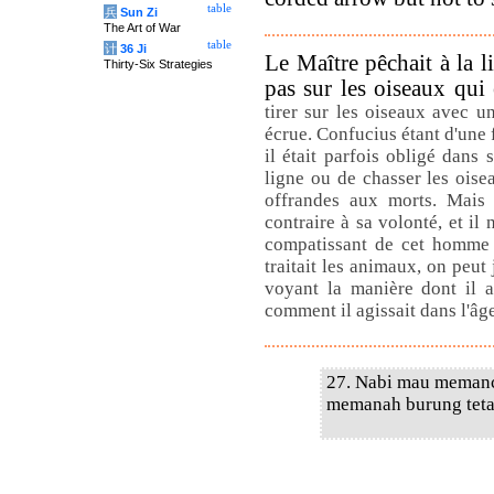
table
兵
Sun Zi
The Art of War
table
计
36 Ji
Le Maître pêchait à la li
Thirty-Six Strategies
pas sur les oiseaux qui 
tirer sur les oiseaux avec u
écrue. Confucius étant d'une 
il était parfois obligé dans
ligne ou de chasser les oisea
offrandes aux morts. Mais 
contraire à sa volonté, et il 
compatissant de cet homme 
traitait les animaux, on peut
voyant la manière dont il a
comment il agissait dans l'âg
27. Nabi mau memanc
memanah burung teta