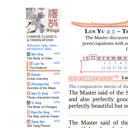
Lun Yu
– Th
CHINESE CLASSICS
The Master discusses 
& TRANSLATIONS
preoccupations with so
Welcome
,
help
,
notes
,
C
introduction
,
table
.
table
诗
Shi Jing
The Book of Odes
table
1
2
3
4
5
论
Lun Yu
The Analects
15
16
17
18
19
table
大
Daxue
Lun
Great Learning
table
中
Zhongyong
The comparative merits of t
Doctrine of the Mean
The Master said of the S
table
字
San Zi Jing
Three-characters book
and also perfectly goo
table
易
Yi Jing
perfectly beautiful but n
The Book of Changes
table
道
Dao De Jing
The Way and its Power
table
The Master said of the
唐
Tang Shi
300 Tang Poems