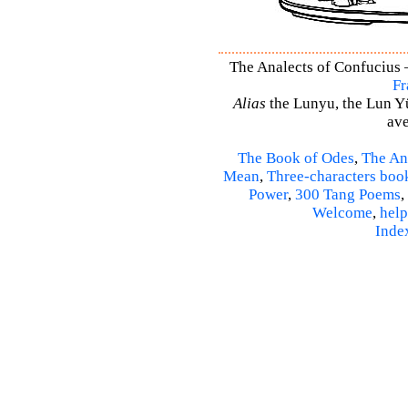
The Analects of Confucius –
Fr
Alias
the Lunyu, the Lun Yü,
ave
The Book of Odes
,
The An
Mean
,
Three-characters boo
Power
,
300 Tang Poems
,
Welcome
,
help
Inde