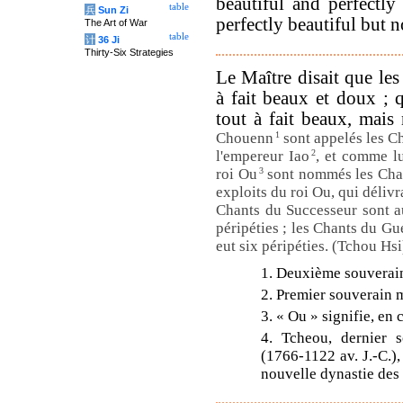
beautiful and perfectl
table
兵
Sun Zi
perfectly beautiful but n
The Art of War
table
计
36 Ji
Thirty-Six Strategies
Le Maître disait que les
à fait beaux et doux ; 
tout à fait beaux, mais
Chouenn
1
sont appelés les Ch
l'empereur Iao
2
, et comme l
roi Ou
3
sont nommés les Chant
exploits du roi Ou, qui déliv
Chants du Successeur sont a
péripéties ; les Chants du Gu
eut six péripéties. (Tchou Hsi
1. Deuxième souverain
2. Premier souverain 
3. « Ou » signifie, en
4. Tcheou, dernier 
(1766-1122 av. J.-C.),
nouvelle dynastie des